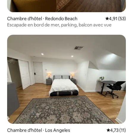
Chambre d'hôtel ⋅ Redondo Beach
Évaluation mo
4,91 (53)
Escapade en bord de mer, parking, balcon avec vue
Chambre d'hôtel ⋅ Los Angeles
Évaluation m
4,73 (11)