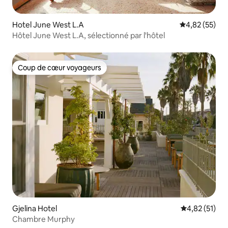
Hotel June West L.A
Évaluation mo
4,82 (55)
Hôtel June West L.A, sélectionné par l'hôtel
Coup de cœur voyageurs
Coup de cœur voyageurs
Gjelina Hotel
Évaluation mo
4,82 (51)
Chambre Murphy