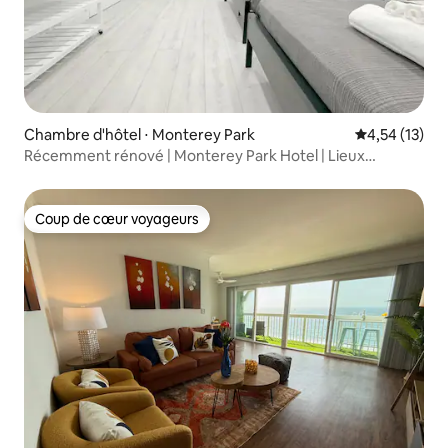
Chambre d'hôtel ⋅ Monterey Park
Évaluation mo
4,54 (13)
Récemment rénové | Monterey Park Hotel | Lieux
emblématiques de Los Angeles
Coup de cœur voyageurs
Coup de cœur voyageurs