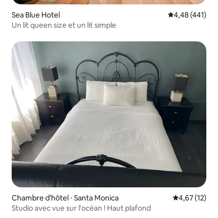
Sea Blue Hotel
Évaluation moy
4,48 (441)
Un lit queen size et un lit simple
Chambre d'hôtel ⋅ Santa Monica
Évaluation mo
4,67 (12)
Studio avec vue sur l'océan ! Haut plafond