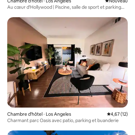
Chambre d'hôtel ⋅ Los Angeles
Nouvel hébe
Nouveau
Au cœur d'Hollywood | Piscine, salle de sport et parking
gratuit
Chambre d'hôtel ⋅ Los Angeles
Évaluation mo
4,67 (12)
Charmant parc Oasis avec patio, parking et buanderie