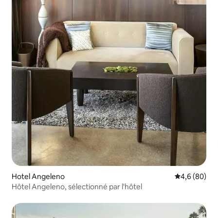
Hotel Angeleno
Évaluation m
4,6 (80)
Hôtel Angeleno, sélectionné par l'hôtel