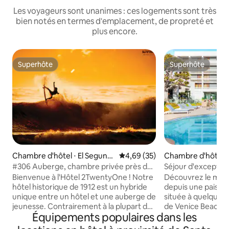
Les voyageurs sont unanimes : ces logements sont très
bien notés en termes d'emplacement, de propreté et
plus encore.
Superhôte
Superhôte
Superhôte
Superhôte
Chambre d'hôtel ⋅ El Segund
Évaluation moyenne sur la base
4,69 (35)
Chambre d'hôtel ⋅
o
Rey
#306 Auberge, chambre privée près de
Séjour d'exception
la plage et de LAX South Bay
Marina del Rey + r
Bienvenue à l'Hôtel 2TwentyOne ! Notre
Découvrez le meil
hôtel historique de 1912 est un hybride
depuis une paisible
unique entre un hôtel et une auberge de
située à quelques 
jeunesse. Contrairement à la plupart des
de Venice Beach e
Équipements populaires dans les
auberges, chaque chambre est privée.
Santa Monica, offr
Nos salles de bains, notre cuisine et nos
lieux les plus emb