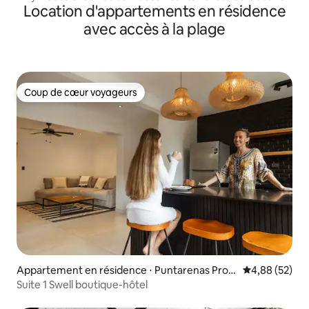
Location d'appartements en résidence
avec accès à la plage
Coup de cœur voyageurs
Coup de cœur voyageurs
Appartement en résidence ⋅ Puntarenas Provi
Évaluation mo
4,88 (52)
nce, Santa Teresa
Suite 1 Swell boutique-hôtel