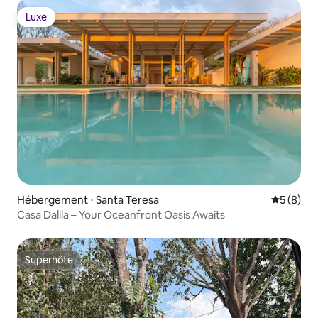
Luxe
Luxe
Hébergement ⋅ Santa Teresa
Évaluatio
5 (8)
Casa Dalila – Your Oceanfront Oasis Awaits
Superhôte
Superhôte