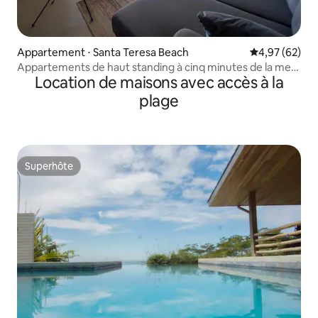
Appartement ⋅ Santa Teresa Beach
Évaluation mo
4,97 (62)
Appartements de haut standing à cinq minutes de la mer
Location de maisons avec accès à la
au centre du village
plage
Superhôte
Superhôte