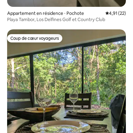
Appartement en résidence ⋅ Pochote
Évaluation mo
4,91 (22)
Playa Tambor, Los Delfines Golf et Country Club
Coup de cœur voyageurs
Coup de cœur voyageurs