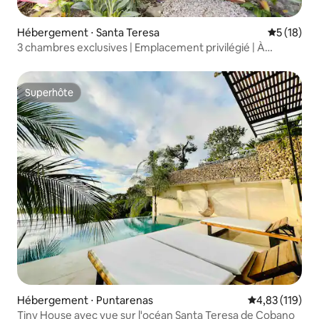
Hébergement ⋅ Santa Teresa
Évaluation
5 (18)
3 chambres exclusives | Emplacement privilégié | À
quelques pas de la plage
Superhôte
Superhôte
Hébergement ⋅ Puntarenas
Évaluation moy
4,83 (119)
Tiny House avec vue sur l'océan Santa Teresa de Cobano