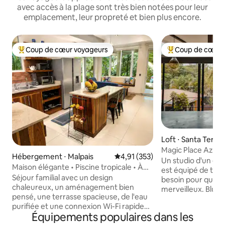
avec accès à la plage sont très bien notées pour leur
emplacement, leur propreté et bien plus encore.
Coup de cœur voyageurs
Coup de cœur 
Coups de cœur voyageurs les plus appréciés
Coups de cœur vo
Loft ⋅ Santa Teres
Magic Place Azul
Hébergement ⋅ Malpais
Évaluation moyenne sur la base 
4,91 (353)
Un studio d'un ens
Maison élégante • Piscine tropicale • À
est équipé de tou
pied de la plage
Séjour familial avec un design
besoin pour que vo
chaleureux, un aménagement bien
merveilleux. Blue 
pensé, une terrasse spacieuse, de l'eau
vous devez donc m
purifiée et une connexion Wi-Fi rapide
quelques pas de la
Équipements populaires dans les
par fibre optique avec Starlink en
supermarchés, des