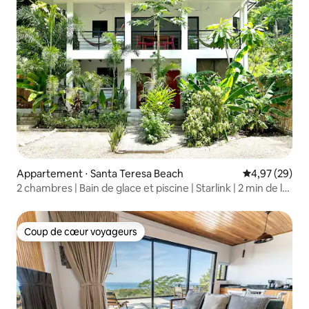
Appartement ⋅ Santa Teresa Beach
Évaluation mo
4,97 (29)
2 chambres | Bain de glace et piscine | Starlink | 2 min de la
plage
Coup de cœur voyageurs
Coup de cœur voyageurs