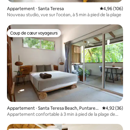
Appartement ⋅ Santa Teresa
Évaluation moy
4,96 (106)
Nouveau studio, vue sur l'océan, à 5 min à pied de la plage
Coup de cœur voyageurs
Coup de cœur voyageurs
Appartement ⋅ Santa Teresa Beach, Puntaren
Évaluation mo
4,92 (36)
as
Appartement confortable à 3 min à pied de la plage de
Santa Teresa/Olivia