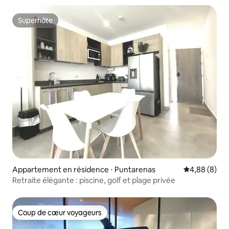
Superhôte
Superhôte
Appartement en résidence ⋅ Puntarenas
Évaluation m
4,88 (8)
Retraite élégante : piscine, golf et plage privée
Coup de cœur voyageurs
Coup de cœur voyageurs