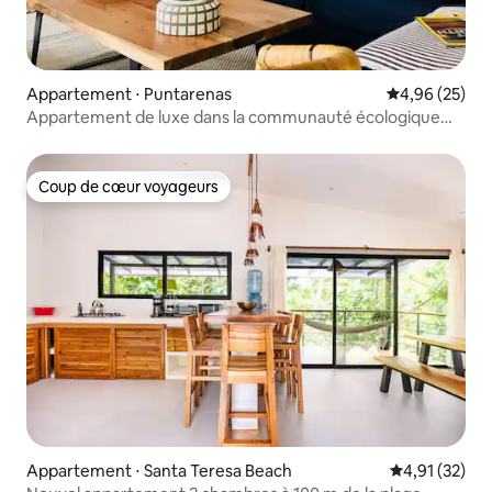
Appartement ⋅ Puntarenas
Évaluation mo
4,96 (25)
Appartement de luxe dans la communauté écologique
fermée marAmar
Coup de cœur voyageurs
Coup de cœur voyageurs
Appartement ⋅ Santa Teresa Beach
Évaluation mo
4,91 (32)