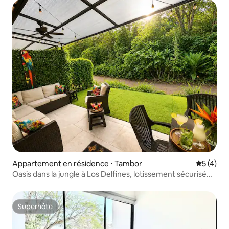
Appartement en résidence ⋅ Tambor
Évaluatio
5 (4)
Oasis dans la jungle à Los Delfines, lotissement sécurisé
avec golf, plage et piscine
Superhôte
Superhôte