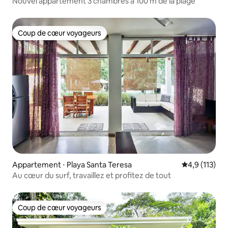
Nouvel appartement 3 chambres à 100 m de la plage
Coup de cœur voyageurs
Coup de cœur voyageurs
Appartement ⋅ Playa Santa Teresa
Évaluation mo
4,9 (113)
Au cœur du surf, travaillez et profitez de tout
Coup de cœur voyageurs
Coup de cœur voyageurs