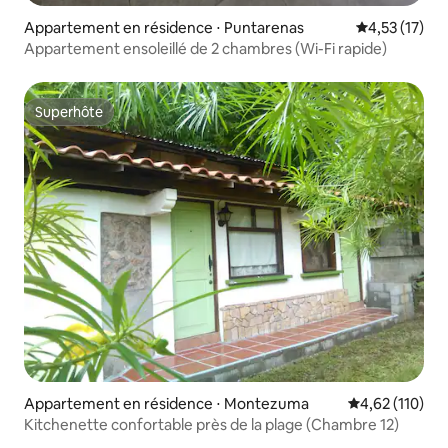
Appartement en résidence ⋅ Puntarenas
Évaluation mo
4,53 (17)
Appartement ensoleillé de 2 chambres (Wi-Fi rapide)
Superhôte
Superhôte
Appartement en résidence ⋅ Montezuma
Évaluation moy
4,62 (110)
Kitchenette confortable près de la plage (Chambre 12)