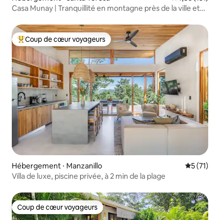
Casa Munay | Tranquillité en montagne près de la ville et
de la plage
Coup de cœur voyageurs
Coups de cœur voyageurs les plus appréciés
Hébergement ⋅ Manzanillo
Évaluation
5 (71)
Villa de luxe, piscine privée, à 2 min de la plage
Coup de cœur voyageurs
Coup de cœur voyageurs