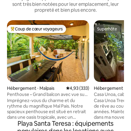
sont très bien notées pour leur emplacement, leur
propreté et bien plus encore.
Coup de cœur voyageurs
Superhôte
Coups de cœur voyageurs les plus appréciés
Superhôte
Hébergement ⋅ Malpais
Évaluation moyenne sur la base 
4,93 (333)
Hébergement ⋅ Sa
Penthouse • Grand balcon avec vue sur
Casa Unoa, cabane
la jungle • Près de la plage
arbres par Canaim
Imprégnez-vous du charme et du
Casa Unoa Tree H
rythme du magnifique Mal Pais. Notre
de rêve au cours d
spacieux penthouse est situé en retrait
années. Maintenan
dans une oasis tropicale, avec un
dans ma nouvelle 
Playa Santa Teresa : équipements
aménagement intérieur confortable qui
que vous puissiez
s'ouvre sur un immense balcon avec vue
de celle-ci. J'ai t