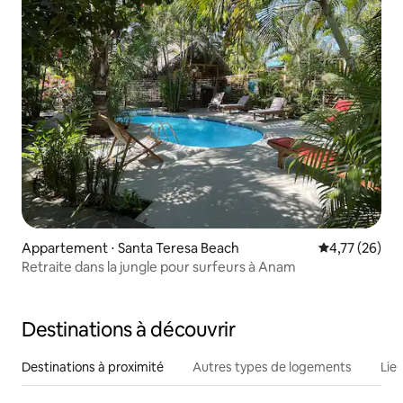
Appartement ⋅ Santa Teresa Beach
Évaluation mo
4,77 (26)
Retraite dans la jungle pour surfeurs à Anam
Destinations à découvrir
Destinations à proximité
Autres types de logements
Lie