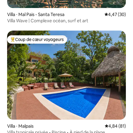
Villa ⋅ Mal Pais - Santa Teresa
Évaluation mo
4,47 (30)
Villa Wave | Complexe océan, surf et art
Coup de cœur voyageurs
Coups de cœur voyageurs les plus appréciés
Villa ⋅ Malpais
Évaluation mo
4,84 (81)
Villa tropicale privée • Piscine • À pied de la plage