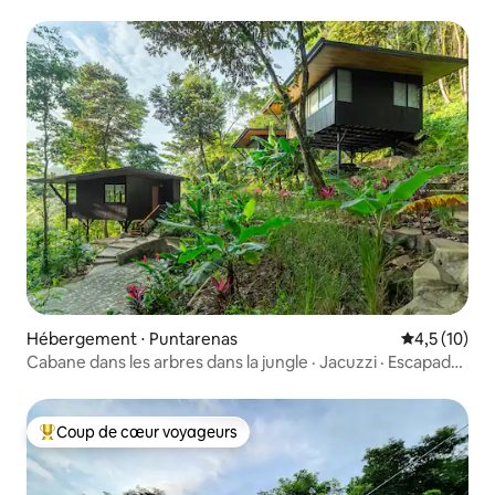
Hébergement ⋅ Puntarenas
Évaluation m
4,5 (10)
Cabane dans les arbres dans la jungle · Jacuzzi · Escapade
paisible
Coup de cœur voyageurs
Coups de cœur voyageurs les plus appréciés