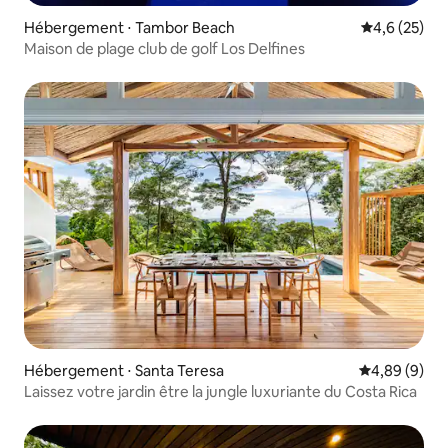
Hébergement ⋅ Tambor Beach
Évaluation m
4,6 (25)
Maison de plage club de golf Los Delfines
Hébergement ⋅ Santa Teresa
Évaluation m
4,89 (9)
Laissez votre jardin être la jungle luxuriante du Costa Rica