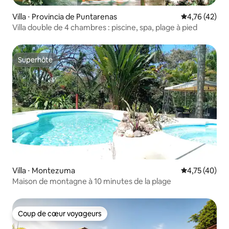
Villa ⋅ Provincia de Puntarenas
Évaluation mo
4,76 (42)
Villa double de 4 chambres : piscine, spa, plage à pied
Superhôte
Superhôte
Villa ⋅ Montezuma
Évaluation mo
4,75 (40)
Maison de montagne à 10 minutes de la plage
Coup de cœur voyageurs
Coup de cœur voyageurs