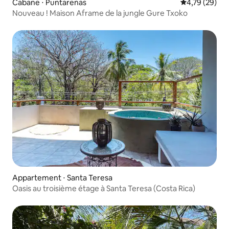
Cabane ⋅ Puntarenas
Évaluation mo
4,79 (29)
Nouveau ! Maison Aframe de la jungle Gure Txoko
Appartement ⋅ Santa Teresa
Oasis au troisième étage à Santa Teresa (Costa Rica)