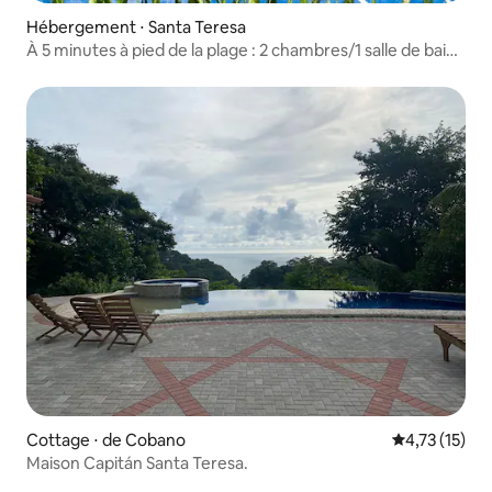
Hébergement ⋅ Santa Teresa
À 5 minutes à pied de la plage : 2 chambres/1 salle de bain
+ studio 1 chambre/1 salle de bain + piscine
Cottage ⋅ de Cobano
Évaluation mo
4,73 (15)
Maison Capitán Santa Teresa.