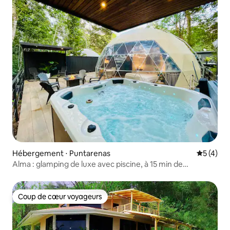
Hébergement ⋅ Puntarenas
Évaluatio
5 (4)
Alma : glamping de luxe avec piscine, à 15 min de
Santa Teresa
Coup de cœur voyageurs
Coup de cœur voyageurs