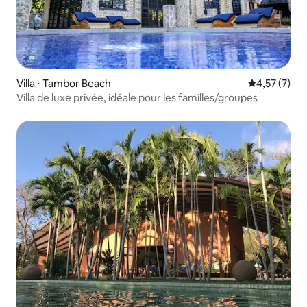
Villa ⋅ Tambor Beach
Évaluation m
4,57 (7)
Villa de luxe privée, idéale pour les familles/groupes