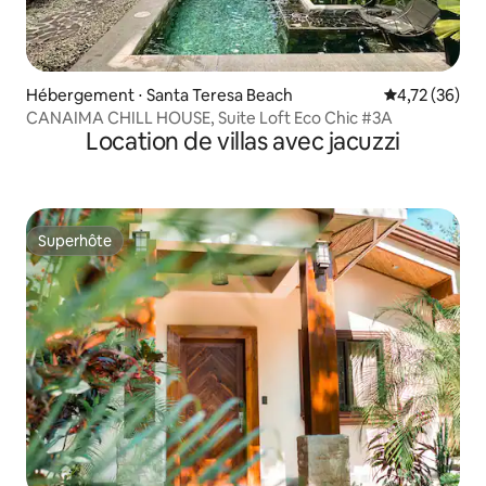
Hébergement ⋅ Santa Teresa Beach
Évaluation mo
4,72 (36)
CANAIMA CHILL HOUSE, Suite Loft Eco Chic #3A
Location de villas avec jacuzzi
Superhôte
Superhôte