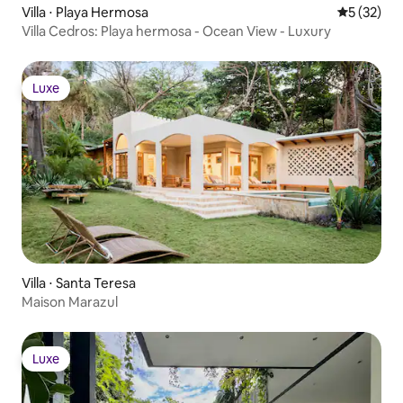
Villa ⋅ Playa Hermosa
Évaluation
5 (32)
Villa Cedros: Playa hermosa - Ocean View - Luxury
Luxe
Luxe
Villa ⋅ Santa Teresa
Maison Marazul
Luxe
Luxe