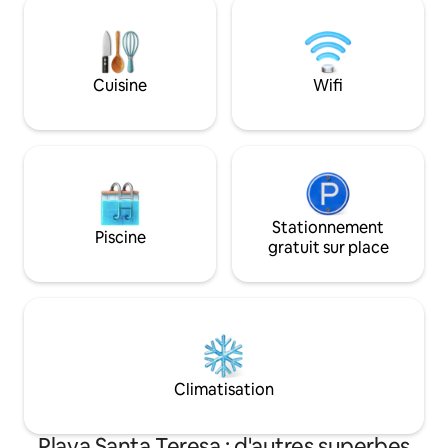
beach. The Casa Solai Casita can also be
close to town and 
rented for an additional fee
contrasts of its s
Cuisine
Wifi
Stationnement
Piscine
gratuit sur place
Climatisation
Playa Santa Teresa : d'autres superbes