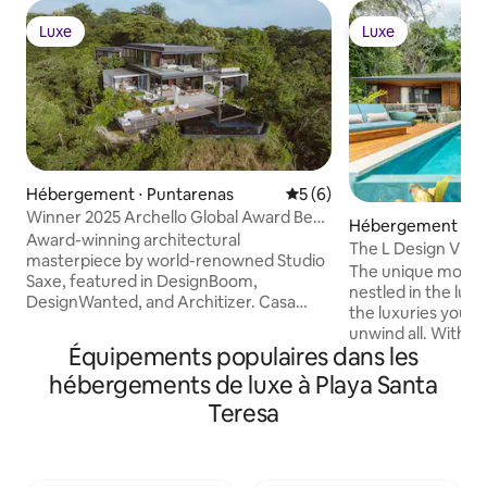
Luxe
Luxe
Luxe
Luxe
Hébergement ⋅ Puntarenas
Évaluation moyenne sur la 
5 (6)
Winner 2025 Archello Global Award Best
Hébergement ⋅ Sa
Rural Home
Award-winning architectural
The L Design Villa
masterpiece by world-renowned Studio
The unique modern
Saxe, featured in DesignBoom,
nestled in the lush 
DesignWanted, and Architizer. Casa
the luxuries you n
Solai took six years to perfect and stands
unwind all. With a
as one of Costa Rica's most exceptional
Équipements populaires dans les
and three spaciou
homes - where two floating wooden
each with their o
hébergements de luxe à Playa Santa
pavilions rise above the jungle canopy
the Villa is perfect
offering unrivaled privacy and
Teresa
vacation. Deliciou
panoramic ocean and jungle views.
in the spacious ind
Nestled 220 feet above sea level and just
outside on the dec
1200 ft (1 km drive) from a pristine
water infinity pool.