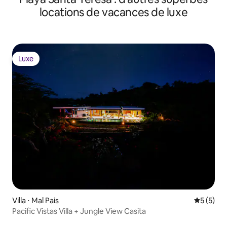
locations de vacances de luxe
Luxe
Luxe
Villa ⋅ Mal Pais
Évaluatio
5 (5)
Pacific Vistas Villa + Jungle View Casita