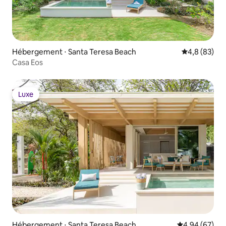
Hébergement ⋅ Santa Teresa Beach
Évaluation m
4,8 (83)
Casa Eos
Luxe
Luxe
Hébergement ⋅ Santa Teresa Beach
Évaluation mo
4,94 (67)