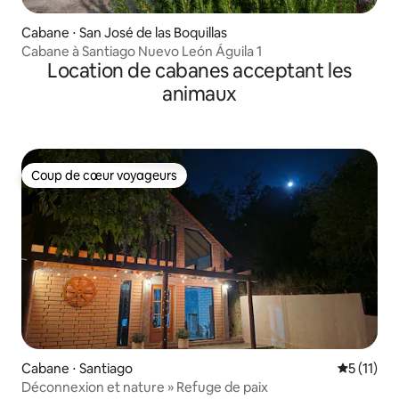
Cabane ⋅ San José de las Boquillas
Cabane à Santiago Nuevo León Águila 1
Location de cabanes acceptant les
animaux
Coup de cœur voyageurs
Coup de cœur voyageurs
Cabane ⋅ Santiago
Évaluatio
5 (11)
Déconnexion et nature » Refuge de paix