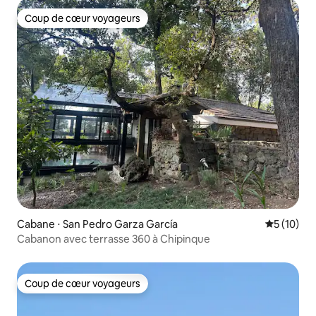
Coup de cœur voyageurs
Coup de cœur voyageurs
Cabane ⋅ San Pedro Garza García
Évaluation
5 (10)
Cabanon avec terrasse 360 à Chipinque
Coup de cœur voyageurs
Coup de cœur voyageurs