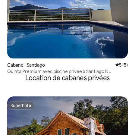
Cabane ⋅ Santiago
Évaluatio
5 (5)
Quinta Premium avec piscine privée à Santiago NL
Location de cabanes privées
Superhôte
Superhôte