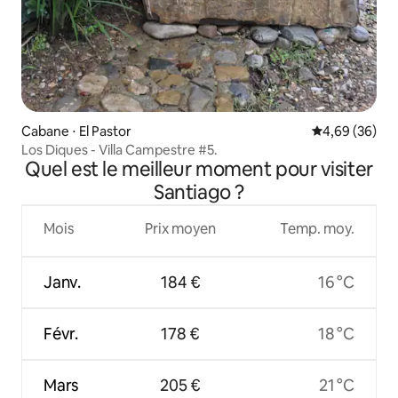
Cabane ⋅ El Pastor
Évaluation mo
4,69 (36)
Los Diques - Villa Campestre #5.
Quel est le meilleur moment pour visiter
Santiago ?
Mois
Prix moyen
Temp. moy.
Janv.
184 €
16 °C
Févr.
178 €
18 °C
Mars
205 €
21 °C