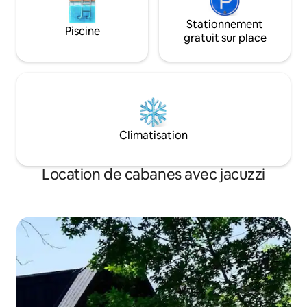
notamment un terrain de golf, une piste
de ski synthétique, des terrains de jeux,
Stationnement
Piscine
des sentiers de randonnée, de
gratuit sur place
l'équitation, un spa, un restaurant et un
bar (la disponibilité et les frais
supplémentaires sont soumis au
complexe). Réservez votre séjour et
découvrez la magie de Bosques de
Monterreal dans un espace conçu pour
la détente, les moments de qualité et les
Climatisation
souvenirs inoubliables.
Location de cabanes avec jacuzzi