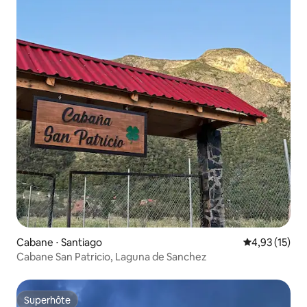
Cabane ⋅ Santiago
Évaluation mo
4,93 (15)
Cabane San Patricio, Laguna de Sanchez
Superhôte
Superhôte