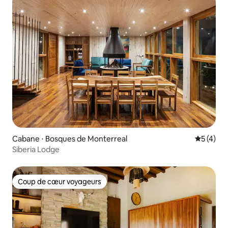
Cabane ⋅ Bosques de Monterreal
Évaluatio
5 (4)
Siberia Lodge
Coup de cœur voyageurs
Coup de cœur voyageurs