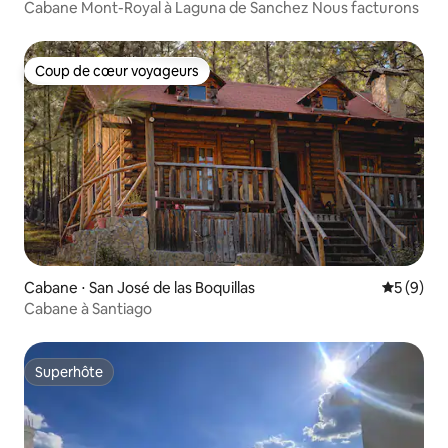
Cabane Mont-Royal à Laguna de Sanchez Nous facturons
Coup de cœur voyageurs
Coup de cœur voyageurs
Cabane ⋅ San José de las Boquillas
Évaluatio
5 (9)
Cabane à Santiago
Superhôte
Superhôte