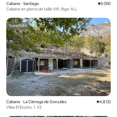
Cabane ⋅ Santiago
Évaluation
5 (59)
Cabane en pierre de taille VIP, Stgo. N.L.
Superhôte
Superhôte
Cabane ⋅ La Ciénega de González
Évaluation 
4,8 (5)
Villas El Encino. 1. V2