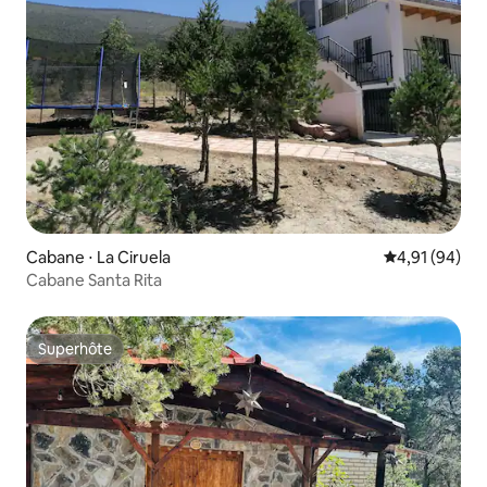
Cabane ⋅ La Ciruela
Évaluation mo
4,91 (94)
Cabane Santa Rita
Superhôte
Superhôte