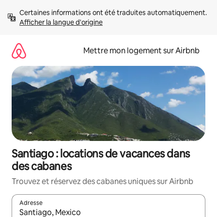
Aller
Certaines informations ont été traduites automatiquement. 
directement
Afficher la langue d'origine
au
contenu
Mettre mon logement sur Airbnb
Santiago : locations de vacances dans
des cabanes
Trouvez et réservez des cabanes uniques sur Airbnb
Adresse
Lorsque les résultats s'affichent, utilisez les flèches vers le hau