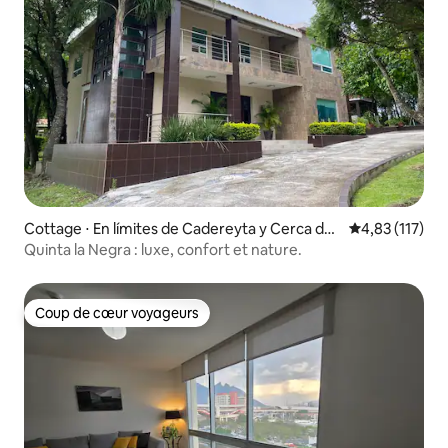
Cottage ⋅ En límites de Cadereyta y Cerca de
Évaluation moy
4,83 (117)
Villa de Santiago.
Quinta la Negra : luxe, confort et nature.
Coup de cœur voyageurs
Coup de cœur voyageurs