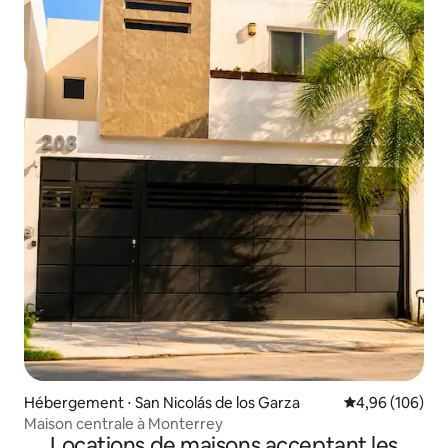
Hébergement ⋅ San Nicolás de los Garza
Évaluation moy
4,96 (106)
Maison centrale à Monterrey
Locations de maisons acceptant les