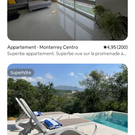
Appartement ⋅ Monterrey Centro
Évaluation moy
4,95 (200)
Superbe appartement. Superbe vue sur la promenade au
bord de la rivière
Superhôte
Superhôte