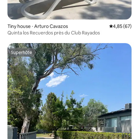
Tiny house ⋅ Arturo Cavazos
Évaluation mo
4,85 (67)
Quinta los Recuerdos près du Club Rayados
Superhôte
Superhôte