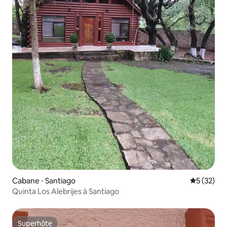
Cabane ⋅ Santiago
Évaluation
5 (32)
Quinta Los Alebrijes à Santiago
Superhôte