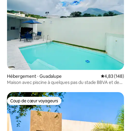
Hébergement ⋅ Guadalupe
Évaluation moy
4,83 (148)
Maison avec piscine à quelques pas du stade BBVA et de
Domo Care
Coup de cœur voyageurs
Coup de cœur voyageurs