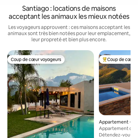
Santiago : locations de maisons
acceptant les animaux les mieux notées
Les voyageurs approuvent : ces maisons acceptant les
animaux sont très bien notées pour leur emplacement,
leur propreté et bien plus encore.
Coup de cœur voyageurs
Coup de cœur 
Coup de cœur voyageurs
Coups de cœur vo
Appartement ⋅ Mo
Appartement dans 
vues spectaculair
Détendez-vous da