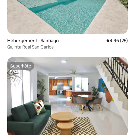
Hébergement ⋅ Santiago
Évaluation mo
4,96 (25)
Quinta Real San Carlos
Superhôte
Superhôte