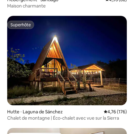
Maison charmante
Superhôte
Superhôte
Hutte ⋅ Laguna de Sánchez
Évaluation moy
4,76 (176)
Chalet de montagne | Éco-chalet avec vue sur la Sierra