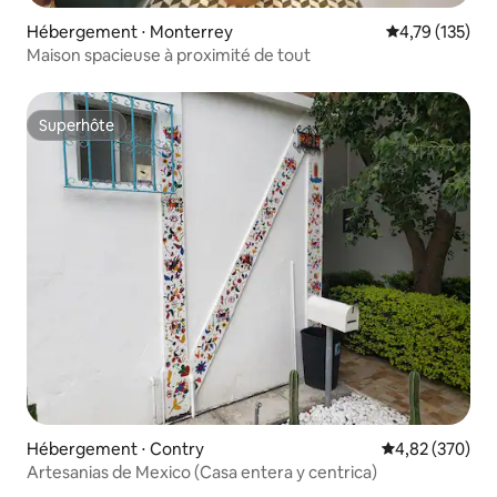
Hébergement ⋅ Monterrey
Évaluation moy
4,79 (135)
Maison spacieuse à proximité de tout
Superhôte
Superhôte
Hébergement ⋅ Contry
Évaluation moy
4,82 (370)
Artesanias de Mexico (Casa entera y centrica)