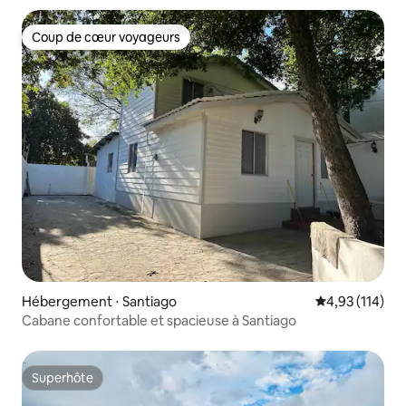
Coup de cœur voyageurs
Coup de cœur voyageurs
Hébergement ⋅ Santiago
Évaluation moy
4,93 (114)
Cabane confortable et spacieuse à Santiago
Superhôte
Superhôte