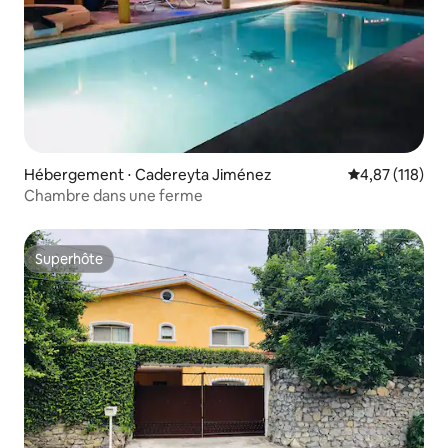
Hébergement ⋅ Cadereyta Jiménez
Évaluation moy
4,87 (118)
Chambre dans une ferme
Superhôte
Superhôte