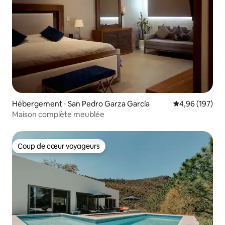
Hébergement ⋅ San Pedro Garza García
Évaluation moy
4,96 (197)
Maison complète meublée
Coup de cœur voyageurs
Coup de cœur voyageurs