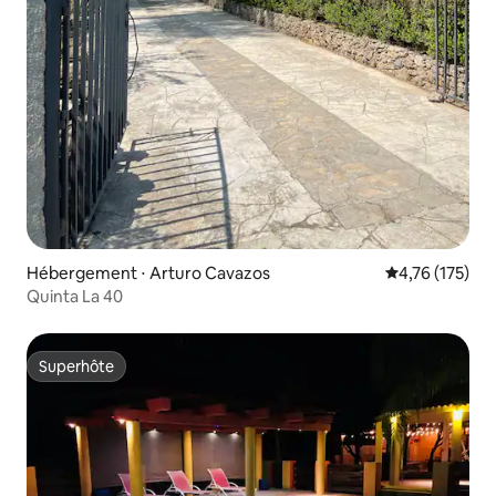
Hébergement ⋅ Arturo Cavazos
Évaluation moy
4,76 (175)
Quinta La 40
Superhôte
Superhôte