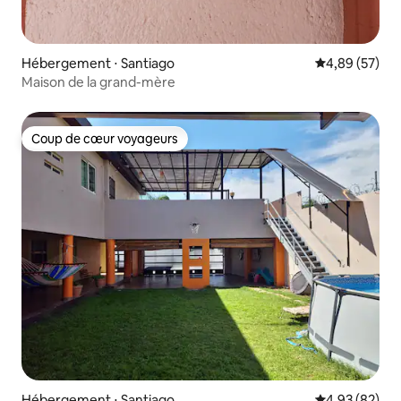
Hébergement ⋅ Santiago
Évaluation mo
4,89 (57)
Maison de la grand-mère
Coup de cœur voyageurs
Coup de cœur voyageurs
Hébergement ⋅ Santiago
Évaluation mo
4,93 (82)