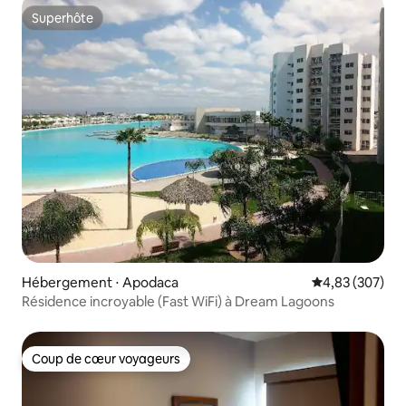
Superhôte
Superhôte
Hébergement ⋅ Apodaca
Évaluation moy
4,83 (307)
Résidence incroyable (Fast WiFi) à Dream Lagoons
Coup de cœur voyageurs
Coup de cœur voyageurs