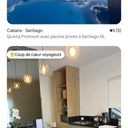
Cabane ⋅ Santiago
Évaluatio
5 (5)
Quinta Premium avec piscine privée à Santiago NL
Coup de cœur voyageurs
Coups de cœur voyageurs les plus appréciés