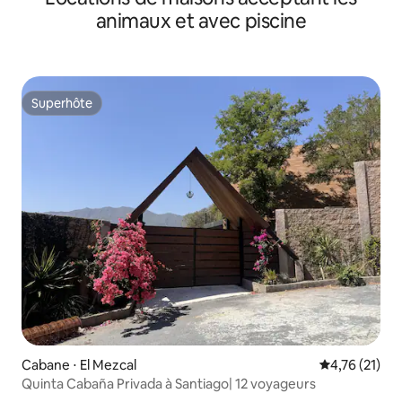
animaux et avec piscine
Superhôte
Superhôte
Cabane ⋅ El Mezcal
Évaluation mo
4,76 (21)
Quinta Cabaña Privada à Santiago| 12 voyageurs