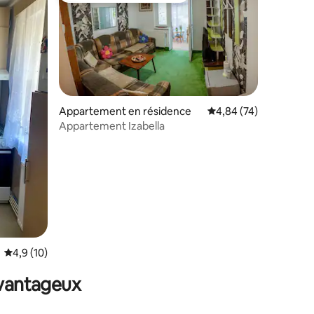
Appartement en résidence
Évaluation moyenne su
4,84 (74)
Appartement Izabella
mmentaires : 5 sur 5
Évaluation moyenne sur la base de 10 commentaires : 4,9 sur 5
4,9 (10)
avantageux