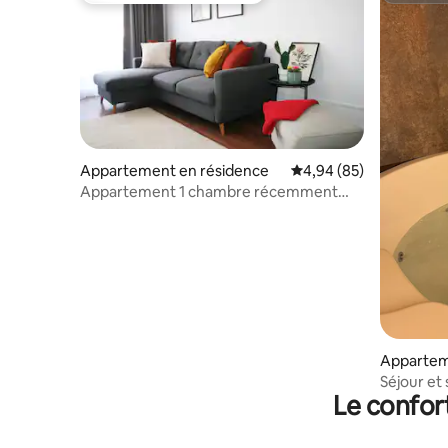
Appartement en résidence
Évaluation moyenne sur
4,94 (85)
Appartement 1 chambre récemment
rénové au CŒUR de la ville
Apparte
Séjour et 
Le confor