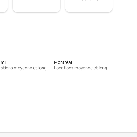
ami
Montréal
Locations moyenne et longue durée
Locations moyenne et longue durée