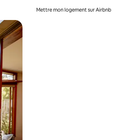
Mettre mon logement sur Airbnb
sant glisser.