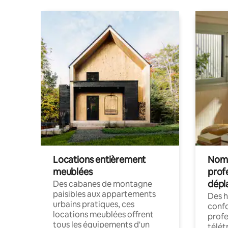
Locations entièrement
Noma
meublées
prof
dépl
Des cabanes de montagne
paisibles aux appartements
Des 
urbains pratiques, ces
confo
locations meublées offrent
profe
tous les équipements d'un
télét