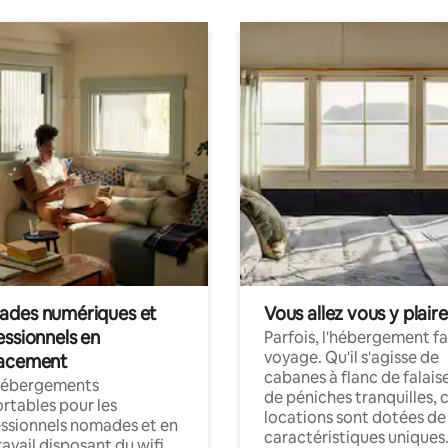
des numériques et
Vous allez vous y plaire
essionnels en
Parfois, l'hébergement fai
voyage. Qu'il s'agisse de
acement
cabanes à flanc de falais
hébergements
de péniches tranquilles, 
rtables pour les
locations sont dotées de
ssionnels nomades et en
caractéristiques uniques
ravail disposant du wifi