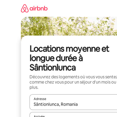
Aller
directement
au
contenu
Locations moyenne et
longue durée à
Sântionlunca
Découvrez des logements où vous vous sente
comme chez vous pour un séjour d'un mois ou
plus.
Adresse
Lorsque les résultats s'affichent, utilisez les flèc
Arrivée