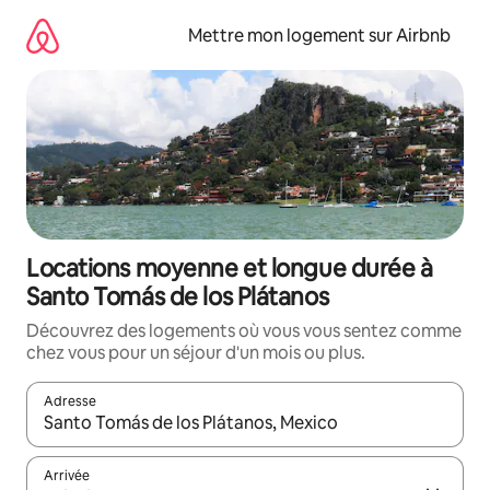
Aller
directement
Mettre mon logement sur Airbnb
au
contenu
Locations moyenne et longue durée à
Santo Tomás de los Plátanos
Découvrez des logements où vous vous sentez comme
chez vous pour un séjour d'un mois ou plus.
Adresse
Lorsque les résultats s'affichent, utilisez les flèches vers le hau
Arrivée