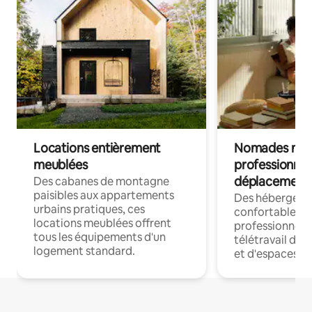
Locations entièrement
Nomades num
meublées
professionnel
déplacement
Des cabanes de montagne
paisibles aux appartements
Des hébergem
urbains pratiques, ces
confortables p
locations meublées offrent
professionnels
tous les équipements d'un
télétravail dis
logement standard.
et d'espaces de