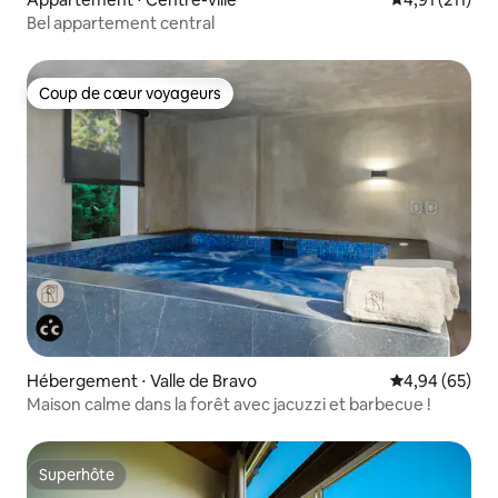
Bel appartement central
Coup de cœur voyageurs
Coup de cœur voyageurs
Hébergement ⋅ Valle de Bravo
Évaluation mo
4,94 (65)
Maison calme dans la forêt avec jacuzzi et barbecue !
Superhôte
Superhôte