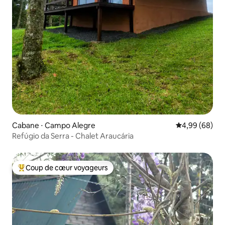
Cabane ⋅ Campo Alegre
Évaluation mo
4,99 (68)
Refúgio da Serra - Chalet Araucária
Coup de cœur voyageurs
Coups de cœur voyageurs les plus appréciés