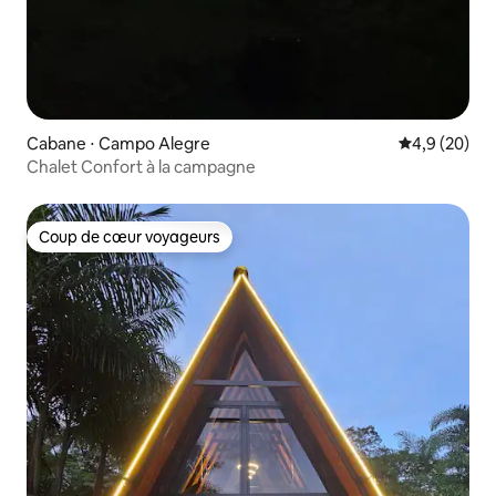
Cabane ⋅ Campo Alegre
Évaluation m
4,9 (20)
Chalet Confort à la campagne
Coup de cœur voyageurs
Coup de cœur voyageurs