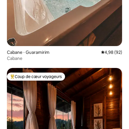
Cabane ⋅ Guaramirim
Évaluation mo
4,98 (92)
Cabane
Coup de cœur voyageurs
Coups de cœur voyageurs les plus appréciés