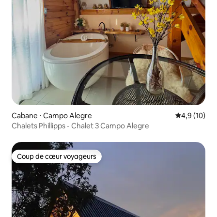
Cabane ⋅ Campo Alegre
Évaluation m
4,9 (10)
Chalets Phillipps - Chalet 3 Campo Alegre
Coup de cœur voyageurs
Coup de cœur voyageurs