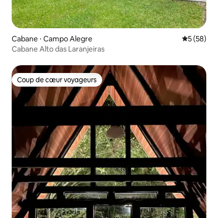
Cabane ⋅ Campo Alegre
Évaluation
5 (58)
Cabane Alto das Laranjeiras
Coup de cœur voyageurs
Coup de cœur voyageurs