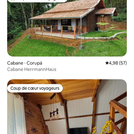
Coups de cœur voyageurs les plus appréciés
Cabane ⋅ Corupá
Évaluation mo
4,98 (57)
Cabane HerrmannHaus
Coup de cœur voyageurs
Coup de cœur voyageurs