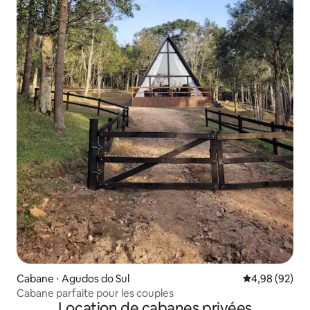
Cabane ⋅ Agudos do Sul
Évaluation mo
4,98 (92)
Cabane parfaite pour les couples
Location de cabanes privées