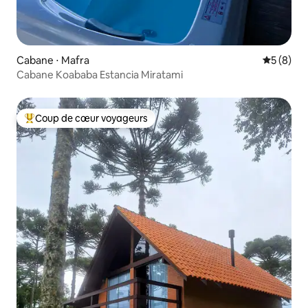
Cabane ⋅ Mafra
Évaluatio
5 (8)
Cabane Koababa Estancia Miratami
Coup de cœur voyageurs
Coups de cœur voyageurs les plus appréciés