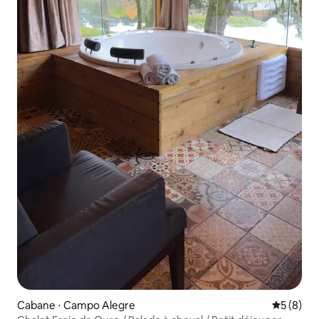
Cabane ⋅ Campo Alegre
Évaluatio
5 (8)