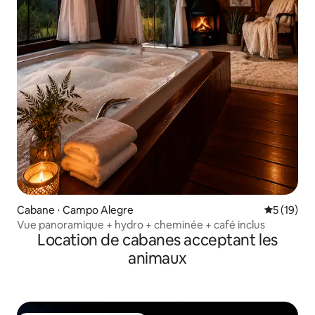
Cabane ⋅ Campo Alegre
Évaluation
5 (19)
Vue panoramique + hydro + cheminée + café inclus
Location de cabanes acceptant les
animaux