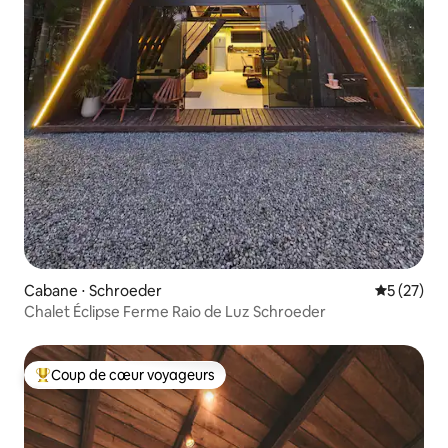
Cabane ⋅ Schroeder
Évaluation
5 (27)
Chalet Éclipse Ferme Raio de Luz Schroeder
Coup de cœur voyageurs
Coups de cœur voyageurs les plus appréciés