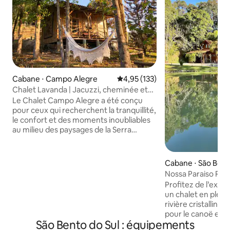
Cabane ⋅ Campo Alegre
Évaluation moyenne sur la base 
4,95 (133)
Chalet Lavanda | Jacuzzi, cheminée et
nature
Le Chalet Campo Alegre a été conçu
pour ceux qui recherchent la tranquillité,
le confort et des moments inoubliables
au milieu des paysages de la Serra
Catarinense. Entourée d'araucarias, de
beaucoup de verdure et du silence de la
campagne, c'est la destination idéale
Cabane ⋅ São Bent
pour les couples, les familles ou les
Nossa Paraiso RV – 
voyageurs qui souhaitent se reposer et
Lago com Canoa
Profitez de l’expé
profiter d'une expérience authentique.
un chalet en plein
Imaginez vous réveiller au chant des
rivière cristalline 
oiseaux, préparer du café tout en
pour le canoë et d
profitant de la vue, vous promener dans
São Bento do Sul : équipements
foyer. Notre chalet en bois est situé dans
la propriété, admirer un coucher de