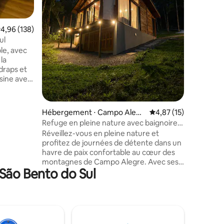
L'accès s
par la por
tournée vers l'a
taires : 4,96 sur 5
valuation moyenne sur la base de 138 commentaires : 4,96 sur 5
4,96 (138)
des draps
parfumés
ul
shampooin
le, avec
Accédez 
avec pati
draps et
airbnb.c
isine avec
sson, un
dans le
ision 54'
Hébergement ⋅ Campo Alegr
Évaluation moyenne su
4,87 (15)
 2
e
Refuge en pleine nature avec baignoire
chambre
chauffée et cheminée
Réveillez-vous en pleine nature et
t une
profitez de journées de détente dans un
cheveux et
havre de paix confortable au cœur des
montagnes de Campo Alegre. Avec ses
 São Bento do Sul
parois vitrées et sa vue sur la verdure, le
s 2 autres
logement a été conçu pour vous aider à
ralentir et à profiter de l'ambiance
paisible de la région. La baignoire à
chromothérapie, la cheminée
chaleureuse, le porte-serviettes