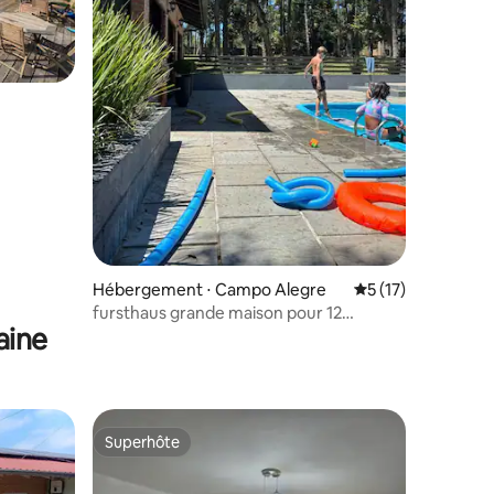
Hébergement ⋅ Campo Alegre
Évaluation moyenne
5 (17)
fursthaus grande maison pour 12
aine
personnes avec piscine
Superhôte
lus appréciés
Superhôte