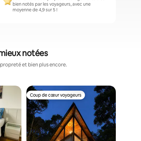
bien notés par les voyageurs, avec une
moyenne de 4,9 sur 5 !
 mieux notées
propreté et bien plus encore.
Héberge
Coup de cœur voyageurs
Coup
Coup de cœur voyageurs
Coups d
Maison C
Jaraguá d
Voici la C
conçue po
d'affaire
même les
facturons des frai
sûre, com