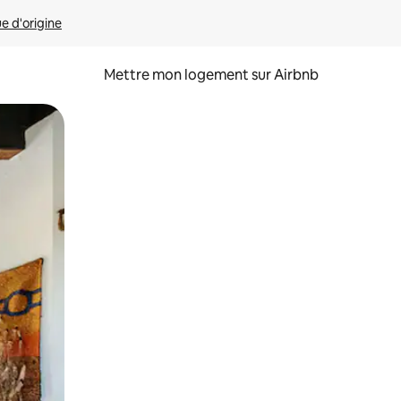
ue d'origine
Mettre mon logement sur Airbnb
sant glisser.