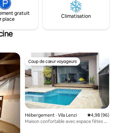
chauffant et la douche double font du
séjour une expérience encore plus
ement gratuit
spéciale. Parfait pour un week-end en
Climatisation
r place
amoureux ou pour profiter de quelques
jours de tranquillité en pleine nature.
cine
Coup de cœur voyageurs
Coup de cœur voyageurs
Hébergement ⋅ Vila Lenzi
Évaluation moyenne su
4,98 (96)
Maison confortable avec espace fêtes et
piscine.