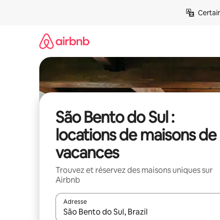
Aller
Certai
directement
au
contenu
São Bento do Sul :
locations de maisons de
vacances
Trouvez et réservez des maisons uniques sur
Airbnb
Adresse
Lorsque les résultats s'affichent, utilisez les flèc