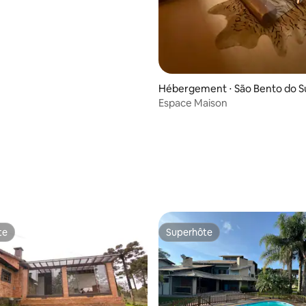
Hébergement ⋅ São Bento do S
Espace Maison
te
Superhôte
te
Superhôte