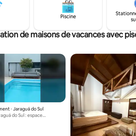
Stationn
Piscine
su
ation de maisons de vacances avec pis
nt ⋅ Jaraguá do Sul
raguá do Sul : espace
ique et piscine