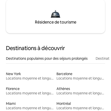
Résidence de tourisme
Destinations à découvrir
Destinations populaires pour des séjours prolongés
Destinati
New York
Barcelone
Locations moyenne et longue durée
Locations moyenne et longue durée
Florence
Athènes
Locations moyenne et longue durée
Locations moyenne et longue durée
Miami
Montréal
Locations moyenne et longue durée
Locations moyenne et longue durée