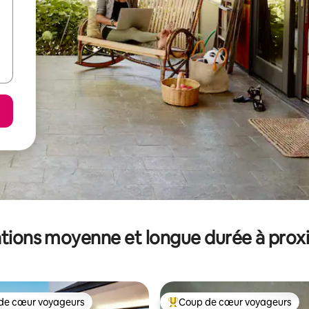
tions moyenne et longue durée à prox
de cœur voyageurs
Coup de cœur voyageurs
 cœur voyageurs les plus appréciés
Coups de cœur voyageurs les p