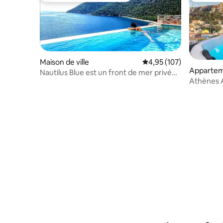
Maison de ville
Évaluation moyenne sur
4,95 (107)
Apparte
Nautilus Blue est un front de mer privé
Athènes A
dans le bleu
jacuzzi