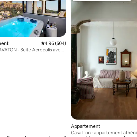
 la base de 107 commentaires : 4,95 sur 5
ment
Évaluation moyenne sur la base de 504 commen
4,96 (504)
VATON - Suite Acropolis avec
Appartement
Casa L'on : appartement athén