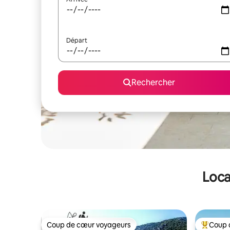
Départ
Rechercher
Loca
Coup de cœur voyageurs
Coup 
Coup de cœur voyageurs
Coups de