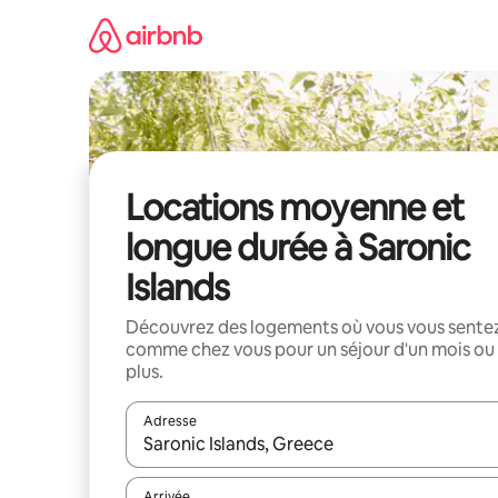
Aller
directement
au
contenu
Locations moyenne et
longue durée à Saronic
Islands
Découvrez des logements où vous vous sente
comme chez vous pour un séjour d'un mois ou
plus.
Adresse
Lorsque les résultats s'affichent, utilisez les flèc
Arrivée