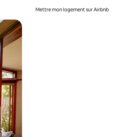
Mettre mon logement sur Airbnb
sant glisser.