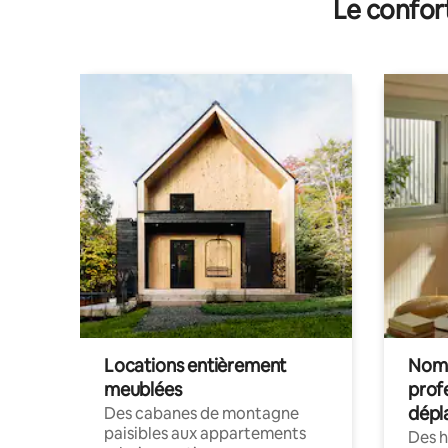
Le confor
Locations entièrement
Noma
meublées
prof
dépl
Des cabanes de montagne
paisibles aux appartements
Des 