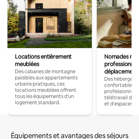
Locations entièrement
Nomades num
meublées
professionnel
déplacement
Des cabanes de montagne
paisibles aux appartements
Des hébergem
urbains pratiques, ces
confortables p
locations meublées offrent
professionnels
tous les équipements d'un
télétravail dis
logement standard.
et d'espaces de
Équipements et avantages des séjours