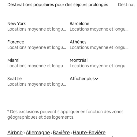
Destinations populaires pour des séjours prolongés
Destinati
New York
Barcelone
Locations moyenne et longue durée
Locations moyenne et longue durée
Florence
Athènes
Locations moyenne et longue durée
Locations moyenne et longue durée
Miami
Montréal
Locations moyenne et longue durée
Locations moyenne et longue durée
Seattle
Afficher plus
Locations moyenne et longue durée
* Des exclusions peuvent s'appliquer en fonction des zones
géographiques et des logements.
Airbnb
Allemagne
Bavière
Haute-Bavière