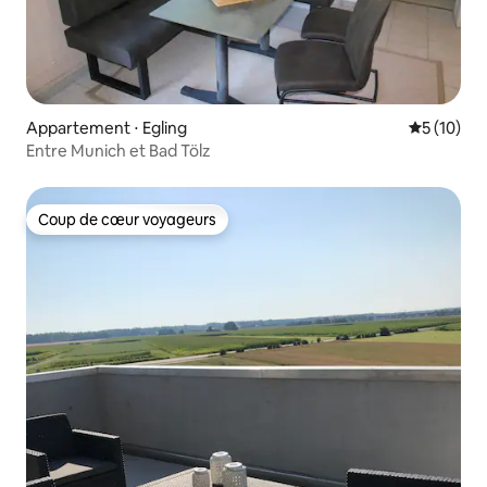
Appartement ⋅ Egling
Évaluation
5 (10)
Entre Munich et Bad Tölz
Coup de cœur voyageurs
Coup de cœur voyageurs