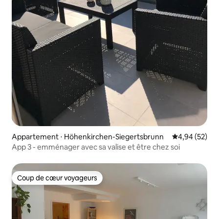
Appartement ⋅ Höhenkirchen-Siegertsbrunn
Évaluation mo
4,94 (52)
App 3 - emménager avec sa valise et être chez soi
Coup de cœur voyageurs
Coup de cœur voyageurs