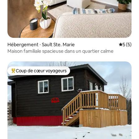
Hébergement ⋅ Sault Ste. Marie
Évaluatio
5 (5)
Maison familiale spacieuse dans un quartier calme
Coup de cœur voyageurs
Coups de cœur voyageurs les plus appréciés