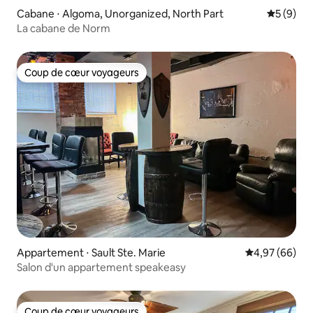
Cabane ⋅ Algoma, Unorganized, North Part
Évaluatio
5 (9)
La cabane de Norm
Coup de cœur voyageurs
Coup de cœur voyageurs
Appartement ⋅ Sault Ste. Marie
Évaluation mo
4,97 (66)
Salon d'un appartement speakeasy
Coup de cœur voyageurs