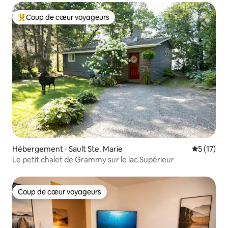
Coup de cœur voyageurs
Coups de cœur voyageurs les plus appréciés
Hébergement ⋅ Sault Ste. Marie
Évaluation
5 (17)
Le petit chalet de Grammy sur le lac Supérieur
Coup de cœur voyageurs
Coup de cœur voyageurs