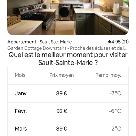
Appartement ⋅ Sault Ste. Marie
Évaluation mo
4,95 (21)
Garden Cottage Downstairs - Proche des écluses et de la
Quel est le meilleur moment pour visiter
ville
Sault-Sainte-Marie ?
Mois
Prix moyen
Temp. moy.
Janv.
89 €
-7 °C
Févr.
92 €
-6 °C
Mars
89 €
-2 °C