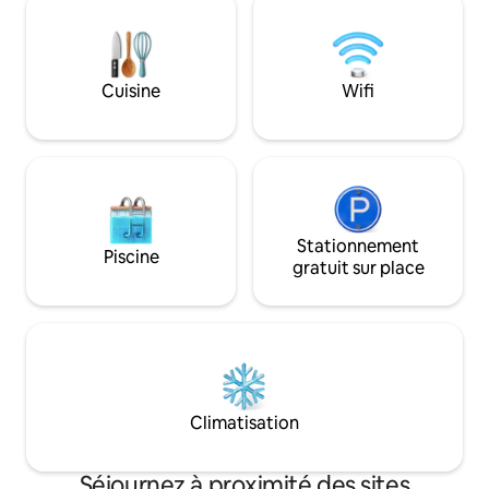
passer du temps en
dont une télévision connectée 4K de
amis, vous aurez 
75 pouces - Tous les principaux services
besoin pour vous s
de streaming - Playstation 5 avec jeux
- Cuisine équipée ; - Lave-linge et sèche-
Cuisine
Wifi
linge ; - Wi-Fi haute vitesse Bell Fibe -
Éclairage contrôlé par Alexa - Foyer dans
l'arrière-cour
Stationnement
Piscine
gratuit sur place
Climatisation
Séjournez à proximité des sites