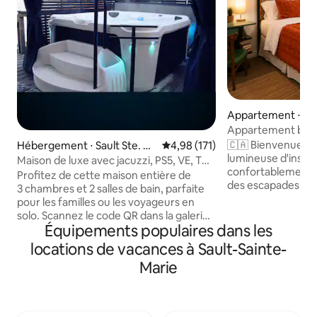
Appartement ⋅ Sau
rie
Appartement boh
🇨🇦 Bienvenue da
Hébergement ⋅ Sault Ste. M
Évaluation moyenne sur la base 
4,98 (171)
lumineuse d'inspi
arie
Maison de luxe avec jacuzzi, PS5, VE, TV
confortablement c
75 pouces 4k et barbecue
Profitez de cette maison entière de
des escapades cou
3 chambres et 2 salles de bain, parfaite
séjours prolongés. Cet appartemen
pour les familles ou les voyageurs en
confortable d'une
solo. Scannez le code QR dans la galerie
aménagement ouve
Équipements populaires dans les
photo pour une visite vidéo ! Les
size Douglas® conf
équipements comprennent : - Un
locations de vacances à Sault-Sainte-
entièrement équip
jacuzzi de luxe pour 7 personnes -
Marie
complète, un bar à
Barbecue (ligne de gaz illimitée) ; -
coin repas et un e
Chargeur pour véhicule électrique
Que vous soyez en v
gratuit et illimité (compatible Tesla) - un
que vous exploriez
espace de travail dédié ; - 6 téléviseurs