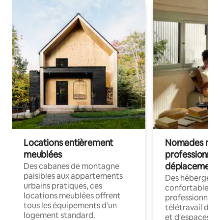
Locations entièrement
Nomades num
meublées
professionnel
déplacement
Des cabanes de montagne
paisibles aux appartements
Des hébergem
urbains pratiques, ces
confortables p
locations meublées offrent
professionnels
tous les équipements d'un
télétravail dis
logement standard.
et d'espaces de