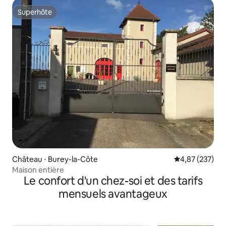
Superhôte
Superhôte
Château ⋅ Burey-la-Côte
Évaluation moy
4,87 (237)
Maison entière
Le confort d'un chez-soi et des tarifs
mensuels avantageux