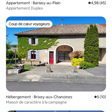
Appartement ⋅ Barisey-au-Plain
Évaluation mo
4,98 (45)
Appartement Duplex
Coup de cœur voyageurs
Coup de cœur voyageurs
Hébergement ⋅ Brixey-aux-Chanoines
Évaluation
5 (10)
Maison de caractère à la campagne