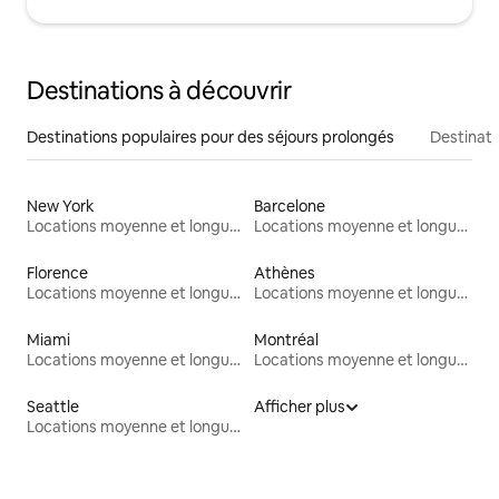
Destinations à découvrir
Destinations populaires pour des séjours prolongés
Destinati
New York
Barcelone
Locations moyenne et longue durée
Locations moyenne et longue durée
Florence
Athènes
Locations moyenne et longue durée
Locations moyenne et longue durée
Miami
Montréal
Locations moyenne et longue durée
Locations moyenne et longue durée
Seattle
Afficher plus
Locations moyenne et longue durée