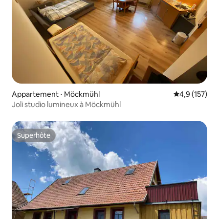
Appartement ⋅ Möckmühl
Évaluation mo
4,9 (157)
Joli studio lumineux à Möckmühl
Superhôte
Superhôte