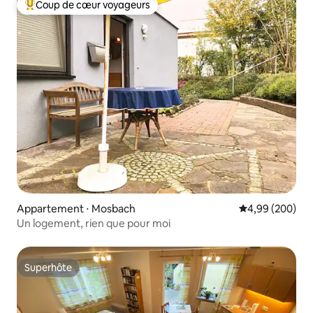
Coup de cœur voyageurs
Coups de cœur voyageurs les plus appréciés
Appartement ⋅ Mosbach
Évaluation moy
4,99 (200)
Un logement, rien que pour moi
Superhôte
Superhôte