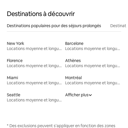
Destinations à découvrir
Destinations populaires pour des séjours prolongés
Destinati
New York
Barcelone
Locations moyenne et longue durée
Locations moyenne et longue durée
Florence
Athènes
Locations moyenne et longue durée
Locations moyenne et longue durée
Miami
Montréal
Locations moyenne et longue durée
Locations moyenne et longue durée
Seattle
Afficher plus
Locations moyenne et longue durée
* Des exclusions peuvent s'appliquer en fonction des zones