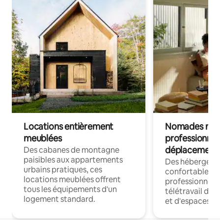
Locations entièrement
Nomades num
meublées
professionnel
déplacement
Des cabanes de montagne
paisibles aux appartements
Des hébergem
urbains pratiques, ces
confortables p
locations meublées offrent
professionnels
tous les équipements d'un
télétravail dis
logement standard.
et d'espaces de