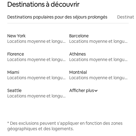
Destinations à découvrir
Destinations populaires pour des séjours prolongés
Destinati
New York
Barcelone
Locations moyenne et longue durée
Locations moyenne et longue durée
Florence
Athènes
Locations moyenne et longue durée
Locations moyenne et longue durée
Miami
Montréal
Locations moyenne et longue durée
Locations moyenne et longue durée
Seattle
Afficher plus
Locations moyenne et longue durée
* Des exclusions peuvent s'appliquer en fonction des zones
géographiques et des logements.