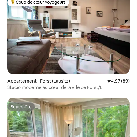
Coup de cœur voyageurs
Coups de cœur voyageurs les plus appréciés
Appartement ⋅ Forst (Lausitz)
Évaluation mo
4,97 (89)
Studio moderne au cœur de la ville de Forst/L
Superhôte
Superhôte