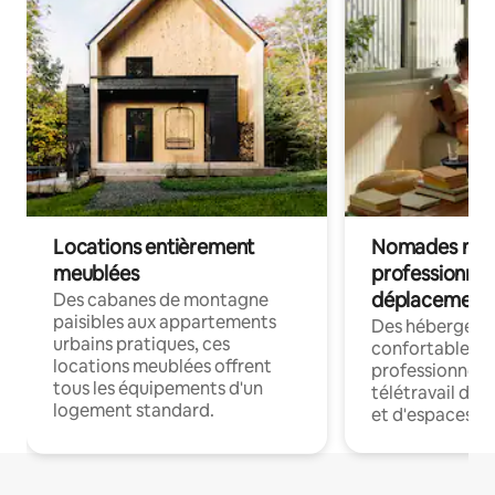
Locations entièrement
Nomades num
meublées
professionnel
déplacement
Des cabanes de montagne
paisibles aux appartements
Des hébergem
urbains pratiques, ces
confortables p
locations meublées offrent
professionnels
tous les équipements d'un
télétravail dis
logement standard.
et d'espaces de