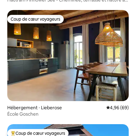
l'état pur
Coup de cœur voyageurs
Coup de cœur voyageurs
Hébergement ⋅ Lieberose
Évaluation mo
4,96 (69)
École Goschen
Coup de cœur voyageurs
Coups de cœur voyageurs les plus appréciés