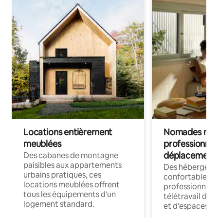
Locations entièrement
Nomades num
meublées
professionnel
déplacement
Des cabanes de montagne
paisibles aux appartements
Des hébergem
urbains pratiques, ces
confortables p
locations meublées offrent
professionnels
tous les équipements d'un
télétravail dis
logement standard.
et d'espaces de