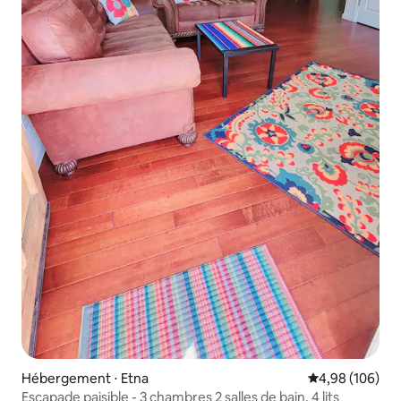
Hébergement ⋅ Etna
Évaluation moy
4,98 (106)
Escapade paisible - 3 chambres 2 salles de bain, 4 lits