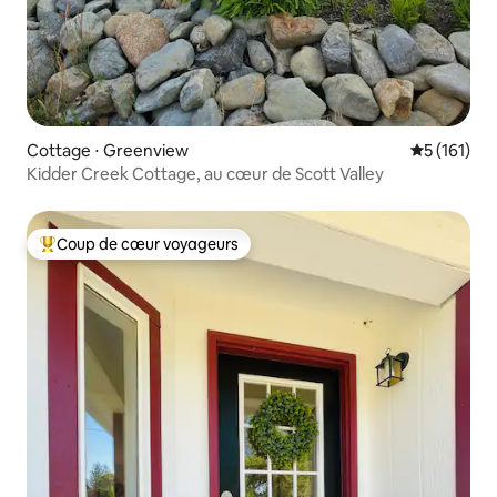
Cottage ⋅ Greenview
Évaluation 
5 (161)
Kidder Creek Cottage, au cœur de Scott Valley
Coup de cœur voyageurs
Coups de cœur voyageurs les plus appréciés