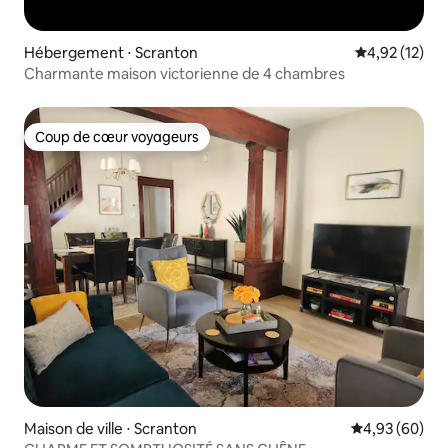
Hébergement ⋅ Scranton
Évaluation mo
4,92 (12)
Charmante maison victorienne de 4 chambres
Coup de cœur voyageurs
Coup de cœur voyageurs
Maison de ville ⋅ Scranton
Évaluation mo
4,93 (60)