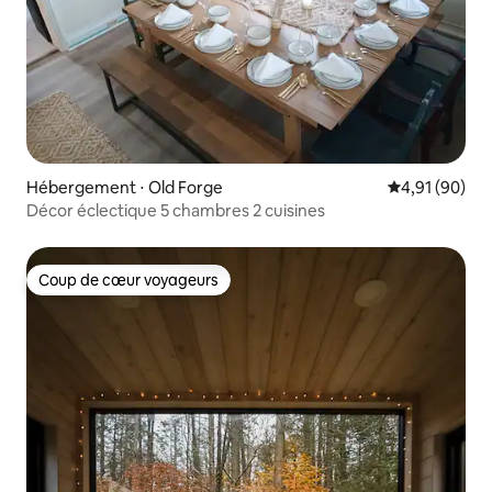
Hébergement ⋅ Old Forge
Évaluation mo
4,91 (90)
Décor éclectique 5 chambres 2 cuisines
Coup de cœur voyageurs
Coup de cœur voyageurs