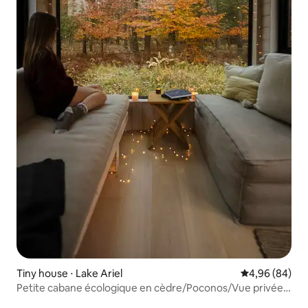
Tiny house ⋅ Lake Ariel
Évaluation mo
4,96 (84)
Petite cabane écologique en cèdre/Poconos/Vue privée
sur la forêt