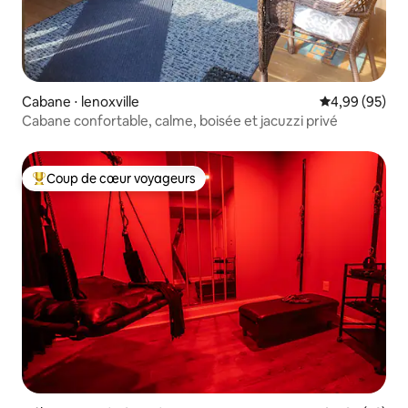
Cabane ⋅ lenoxville
Évaluation mo
4,99 (95)
Cabane confortable, calme, boisée et jacuzzi privé
Coup de cœur voyageurs
Coups de cœur voyageurs les plus appréciés