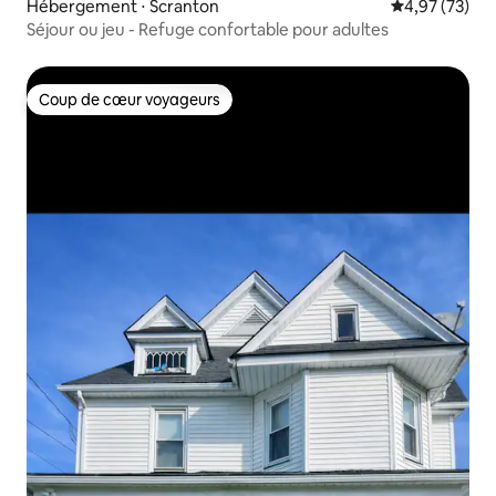
Hébergement ⋅ Scranton
Évaluation mo
4,97 (73)
Séjour ou jeu - Refuge confortable pour adultes
Coup de cœur voyageurs
Coup de cœur voyageurs