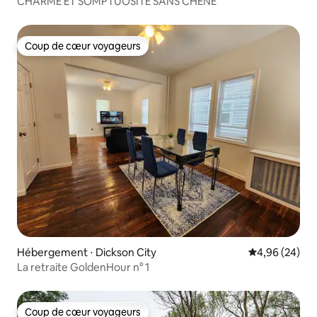
CHARME ET SOMPTUOSITÉ SANS CHÊNE
Coup de cœur voyageurs
Coup de cœur voyageurs
Hébergement ⋅ Dickson City
Évaluation mo
4,96 (24)
La retraite GoldenHour n° 1
Coup de cœur voyageurs