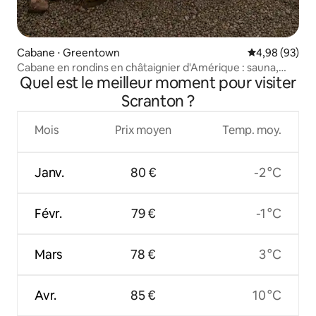
Cabane ⋅ Greentown
Évaluation mo
4,98 (93)
Cabane en rondins en châtaignier d'Amérique : sauna,
Quel est le meilleur moment pour visiter
jacuzzi, gym
Scranton ?
Mois
Prix moyen
Temp. moy.
Janv.
80 €
-2 °C
Févr.
79 €
-1 °C
Mars
78 €
3 °C
Avr.
85 €
10 °C