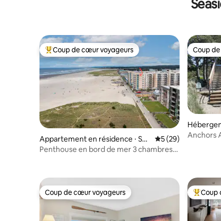
Seasi
Coup de cœur voyageurs
Coup de
Coups de cœur voyageurs les plus appréciés
Coup de
Hébergem
Anchors 
Appartement en résidence ⋅ Sea
Évaluation moyenne 
5 (29)
acceptés
side
Penthouse en bord de mer 3 chambres
3 salles de bain WorldMark Seaside
Coup de cœur voyageurs
Coup 
Coup de cœur voyageurs
Coups de