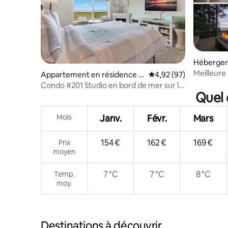
Hébergem
Meilleure 
Appartement en résidence ⋅
Évaluation moyenne sur
4,92 (97)
plage • R
Seaside
Condo #201 Studio en bord de mer sur la
Quel 
Prom
Mois
Janv.
Févr.
Mars
154 €
162 €
169 €
Prix
moyen
7 °C
7 °C
8 °C
Temp.
moy.
Destinations à découvrir