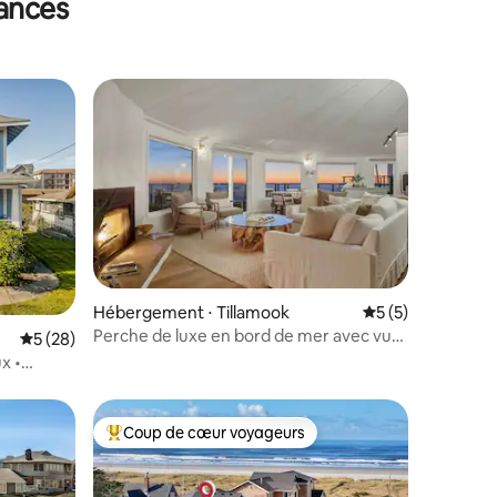
cances
lus appréciés
mmentaires : 5 sur 5
Hébergement ⋅ Tillamook
Évaluation moyenn
5 (5)
Perche de luxe en bord de mer avec vue
Évaluation moyenne sur la base de 28 commentaires : 5 sur 5
5 (28)
sur les Three Arch Rocks
ux •
Coup de cœur voyageurs
Coups de cœur voyageurs les plus appréciés