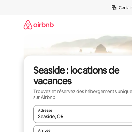
Aller
Certai
directement
au
contenu
Seaside : locations de
vacances
Trouvez et réservez des hébergements uniqu
sur Airbnb
Adresse
Lorsque les résultats s'affichent, utilisez les flèc
Arrivée