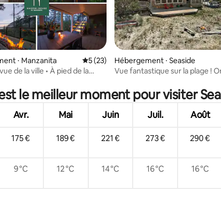
ent ⋅ Manzanita
Évaluation moyenne sur la base de 23 co
5 (23)
Hébergement ⋅ Seaside
vue de la ville • À pied de la
Vue fantastique sur la plage ! 
 la base de 97 commentaires : 4,92 sur 5
énovation récente
Escape avec salle de jeux
est le meilleur moment pour visiter Sea
Avr.
Mai
Juin
Juil.
Août
175 €
189 €
221 €
273 €
290 €
9 °C
12 °C
14 °C
16 °C
16 °C