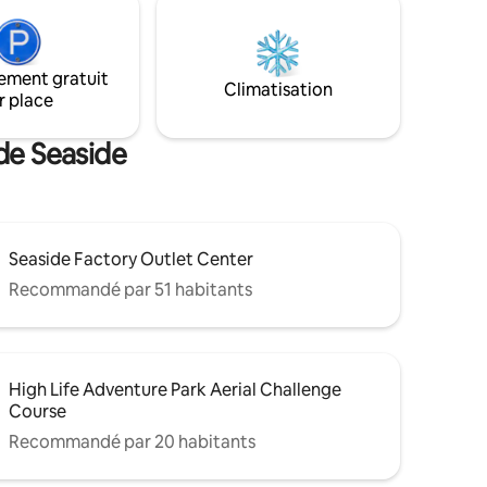
commun, avec des planches de jeu de
rposés
sacs, des barbecues et des foyers
céan.
confortables. Journée pluvieuse ?
s la
Dirigez-vous vers la salle de jeux et
ommerces
ement gratuit
continuez à vous amuser.
Climatisation
mplement
r place
 soleil.
de Seaside
Seaside Factory Outlet Center
Recommandé par 51 habitants
High Life Adventure Park Aerial Challenge
Course
Recommandé par 20 habitants