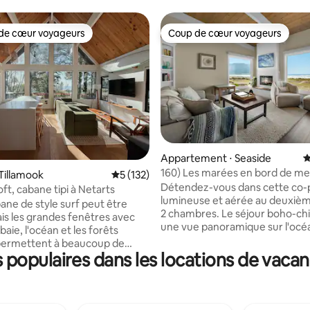
de cœur voyageurs
Coup de cœur voyageurs
 cœur voyageurs les plus appréciés
Coup de cœur voyageurs
Appartement ⋅ Seaside
É
160) Les marées en bord de me
la base de 108 commentaires : 4,88 sur 5
Tillamook
Évaluation moyenne sur la base de 132 co
5 (132)
Détendez-vous dans cette co-
oft, cabane tipi à Netarts
lumineuse et aérée au deuxièm
ane de style surf peut être
2 chambres. Le séjour boho-chi
ais les grandes fenêtres avec
une vue panoramique sur l'océ
 baie, l'océan et les forêts
cheminée électrique et des pl
permettent à beaucoup de
voûtés. Cuisine complète pour
populaires dans les locations de vacan
'inonder l'espace. À deux pas
les repas et grande table à ma
ge, des commerces et à
les soirées de jeu. La chambre 
 de certains des meilleurs spots
d'un lit King Size avec matelas 
u nord de l'Oregon. Profitez des
Number pour une fermeté parfai
umeux dans le jacuzzi, partez à