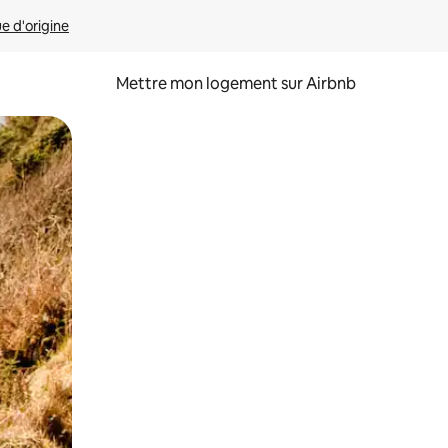
ue d'origine
Mettre mon logement sur Airbnb
sant glisser.