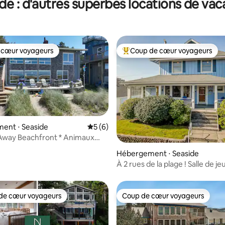
de : d'autres superbes locations de va
 cœur voyageurs
Coup de cœur voyageurs
 cœur voyageurs
Coups de cœur voyageurs les p
ent ⋅ Seaside
Évaluation moyenne sur la base de 6 co
5 (6)
Away Beachfront * Animaux
sur la base de 29 commentaires : 5 sur 5
Hébergement ⋅ Seaside
À 2 rues de la plage ! Salle de je
Barbecue + brasero
de cœur voyageurs
Coup de cœur voyageurs
 cœur voyageurs les plus appréciés
Coup de cœur voyageurs