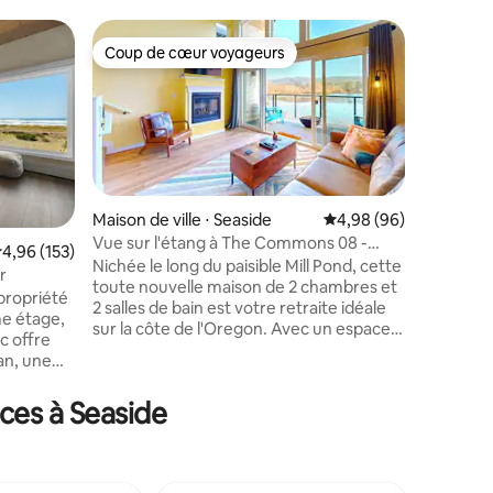
Hébergem
Coup de cœur voyageurs
Superhô
Coup de cœur voyageurs
Superhô
CABINES
La maison
tanière e
trouve à
et de la 
principale
Restauran
brasseurs
Maison de ville ⋅ Seaside
Évaluation moyenne su
4,98 (96)
etc. Petits chiens ok, contactez le
Vue sur l'étang à The Commons 08 -
valuation moyenne sur la base de 153 commentaires : 4,96 sur 5
4,96 (153)
propriéta
Animaux acceptés
Nichée le long du paisible Mill Pond, cette
r
mmentaires : 5 sur 5
la pêche 
toute nouvelle maison de 2 chambres et
propriété
palourde,
2 salles de bain est votre retraite idéale
e étage,
la tyrolien
sur la côte de l'Oregon. Avec un espace
c offre
restez à 
pouvant accueillir jusqu'à six personnes,
an, une
société, 
cette maison offre le cadre idéal pour se
afonds
d'aller nul
détendre, s'amuser et se créer des
 préparer
ces à Seaside
souvenirs inoubliables. Nous sommes
nger pour
une collection unique de 24 maisons
1 dispose
conçues dans un souci de plaisir. Sortez
Sleep
pour profiter de l'espace extérieur
te ; la