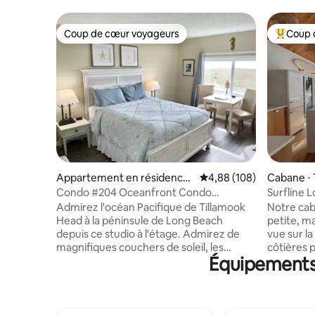
Coup de cœur voyageurs
Coup 
Coup de cœur voyageurs
Coups de
Appartement en résidence
Évaluation moyenne sur 
4,88 (108)
Cabane ⋅ 
⋅ Seaside
Condo #204 Oceanfront Condo
Surfline L
Animaux acceptés
Admirez l'océan Pacifique de Tillamook
Notre cab
Head à la péninsule de Long Beach
petite, m
depuis ce studio à l'étage. Admirez de
vue sur la
magnifiques couchers de soleil, les
côtières 
Équipements 
tempêtes d'hiver/de printemps et les
lumière d
migrations de baleines, la faune et les
de la pla
véliplanchistes. Situé à l'extrémité nord
proximité
calme de la Prom, à seulement 50 pieds
de surf d
de la magnifique plage de sable ! La
matins br