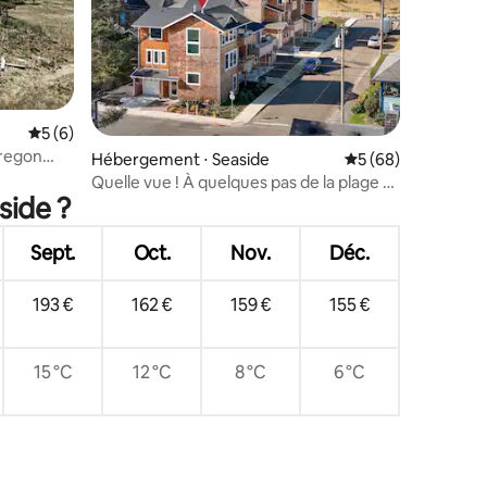
mmentaires : 5 sur 5
Évaluation moyenne sur la base de 6 commentaires : 5 sur 5
5 (6)
Oregon
Hébergement ⋅ Seaside
Évaluation moyenne
5 (68)
Quelle vue ! À quelques pas de la plage et
side ?
à quelques pas de la ville !
Sept.
Oct.
Nov.
Déc.
193 €
162 €
159 €
155 €
15 °C
12 °C
8 °C
6 °C