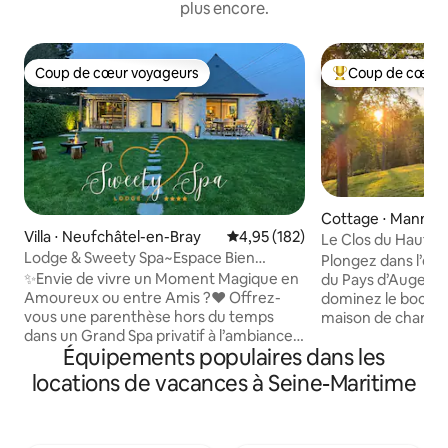
plus encore.
Coup de cœur voyageurs
Coup de cœur 
Coup de cœur voyageurs
Coups de cœur vo
Cottage ⋅ Mannevil
Villa ⋅ Neufchâtel-en-Bray
Évaluation moyenne sur la base 
4,95 (182)
Le Clos du Haut •
Lodge & Sweety Spa~Espace Bien
Plongez dans l’éléganc
Etre~Cinéma~Braséro
✨Envie de vivre un Moment Magique en
du Pays d’Auge, de
Amoureux ou entre Amis ?❤️ Offrez-
dominez le bocag
vous une parenthèse hors du temps
maison de charme
dans un Grand Spa privatif à l’ambiance
et présent Le Clos du Haut est
Équipements populaires dans les
romantique sous le Ciel Étoilé, véritable
parfaitement niché 
invitation au voyage sous les tropiques🌴
ville, avec les va
locations de vacances à Seine-Maritime
💦Détendez-vous dans l'Espace Bien-
voisins, à proximi
Être exceptionnel avec • Spa XXL • Sauna
les plus touristiques de
• Smart TV 🌿Situé à l’intérieur avec vue
d’une maison de qu