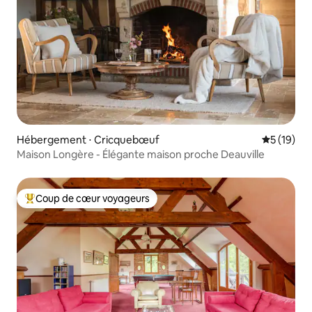
Hébergement ⋅ Cricquebœuf
Évaluation
5 (19)
Maison Longère - Élégante maison proche Deauville
Coup de cœur voyageurs
Coups de cœur voyageurs les plus appréciés