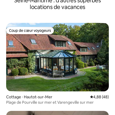
Seine-Maritime : d'autres superbes
locations de vacances
Coup de cœur voyageurs
Coup de cœur voyageurs
Cottage ⋅ Hautot-sur-Mer
Évaluation mo
4,88 (48)
Plage de Pourville sur mer et Varengeville sur mer