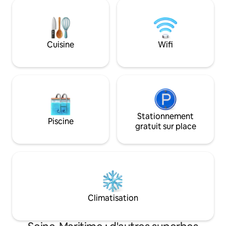
sur le jardin, profitez d’un séjour
décorée avec soin, 
inoubliable été comme hiver 🏡Le Lodge
campagne norman
& Sweety❤️Spa, magnifique maison en
de modernité pour
pierres nichée au calme de la campagne
exceptionnel
Cuisine
Wifi
Stationnement
Piscine
gratuit sur place
Climatisation