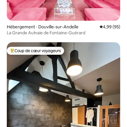
Hébergement ⋅ Douville-sur-Andelle
Évaluation mo
4,99 (95)
La Grande Aulnaie de Fontaine-Guérard
Coup de cœur voyageurs
Coups de cœur voyageurs les plus appréciés