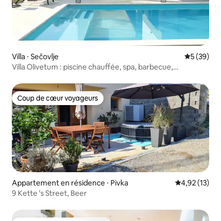
Villa ⋅ Sečovlje
Évaluation
5 (39)
Villa Olivetum : piscine chauffée, spa, barbecue,
4 chambres
Coup de cœur voyageurs
Coup de cœur voyageurs
Appartement en résidence ⋅ Pivka
Évaluation mo
4,92 (13)
9 Kette 's Street, Beer