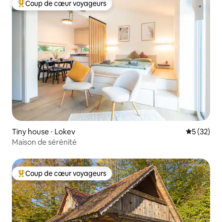
Coup de cœur voyageurs
Coups de cœur voyageurs les plus appréciés
Tiny house ⋅ Lokev
Évaluation
5 (32)
Maison de sérénité
Coup de cœur voyageurs
Coups de cœur voyageurs les plus appréciés