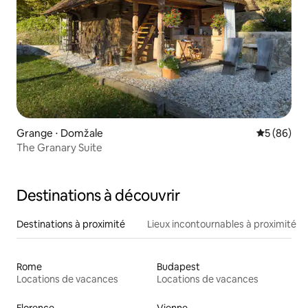
Grange ⋅ Domžale
Évaluation
5 (86)
The Granary Suite
Destinations à découvrir
Destinations à proximité
Lieux incontournables à proximité
Rome
Budapest
Locations de vacances
Locations de vacances
Florence
Vienne