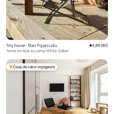
Tiny house ⋅ Stari Trg pri Ložu
Évaluation mo
4,99 (80)
Tente en bois au camp White Gaber
Coup de cœur voyageurs
Coups de cœur voyageurs les plus appréciés