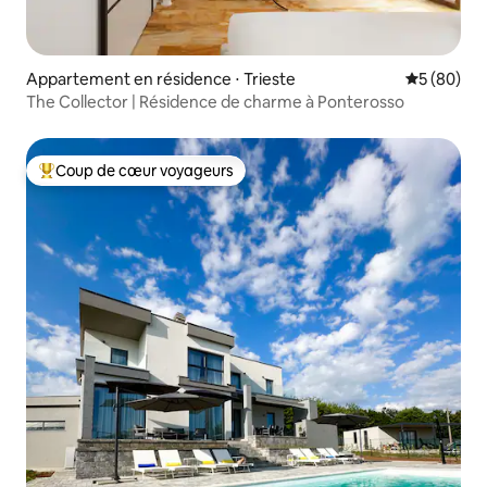
Appartement en résidence ⋅ Trieste
Évaluation
5 (80)
The Collector | Résidence de charme à Ponterosso
Coup de cœur voyageurs
Coups de cœur voyageurs les plus appréciés