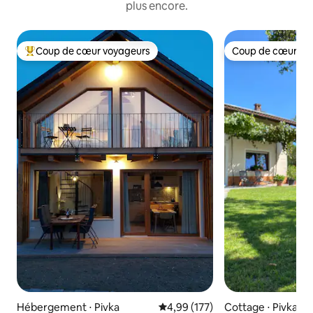
plus encore.
Coup de cœur voyageurs
Coup de cœur vo
Coups de cœur voyageurs les plus appréciés
Coup de cœur vo
Hébergement ⋅ Pivka
Évaluation moyenne sur la base 
4,99 (177)
Cottage ⋅ Pivka