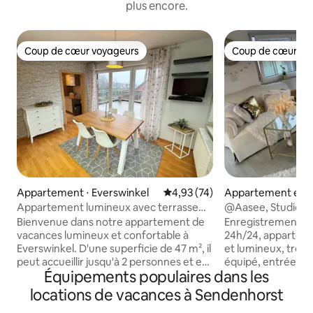
plus encore.
Coup de cœur voyageurs
Coup de cœur vo
Coup de cœur voyageurs
Coup de cœur vo
Appartement ⋅ Everswinkel
Évaluation moyenne sur la base
4,93 (74)
Appartement en r
⋅ Münster
Appartement lumineux avec terrasse
@Aasee, Studio, 18
sur le toit près de Münster
de bain, cuisine, t
Bienvenue dans notre appartement de
Enregistrement/
vacances lumineux et confortable à
24h/24, appartem
Everswinkel. D'une superficie de 47 m², il
et lumineux, très
peut accueillir jusqu'à 2 personnes et est
équipé, entrée pri
Équipements populaires dans les
idéal pour des vacances, une visite dans
colimaçon étroit et
le Münsterland, un congé de formation
bains privée, arrêt
locations de vacances à Sendenhorst
ou une semaine de travail au calme.
équipée + placards