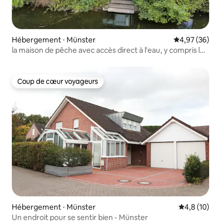
Hébergement ⋅ Münster
Évaluation mo
4,97 (36)
la maison de pêche avec accès direct à l'eau, y compris le
canoë
Coup de cœur voyageurs
Coup de cœur voyageurs
Hébergement ⋅ Münster
Évaluation m
4,8 (10)
Un endroit pour se sentir bien - Münster