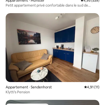
Appartement ⋅ Münster
Évaluation moy
4,95 (539)
Petit appartement privé confortable dans le sud de
Münster
Appartement ⋅ Sendenhorst
Évaluation m
4,91 (11)
Klytti's Pension