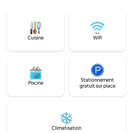
Vous y trouverez une chambre avec lit
grand lit (1,4 x 2,0
double, un salon confortable avec
Télévision XL, espa
télévision et Wi-Fi, une cuisine
coin salon. Parking
entièrement équipée et une grande
gratuits, arrêt de 
terrasse sur le toit pour vous détendre.
maison. En vélo le
Endroit calme et pourtant à proximité
10 min jusqu'au ce
des commerces, de la boulangerie, des
et WWU à 8 min, ga
Cuisine
Wifi
restaurants et des lignes de bus.
Stationnement
Piscine
gratuit sur place
Climatisation