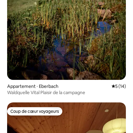
Appartement ⋅ Eberbach
Évaluation
5 (14)
Waldquelle Vital Plaisir de la campagne
Coup de cœur voyageurs
Coup de cœur voyageurs