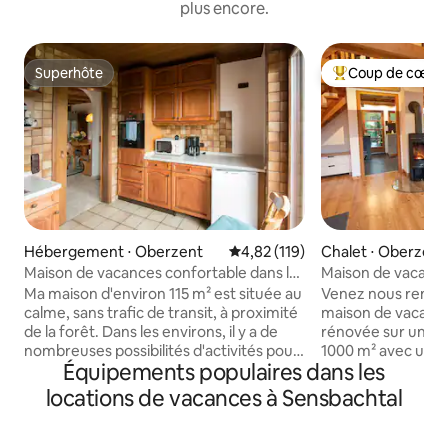
plus encore.
Superhôte
Coup de cœur 
Superhôte
Coups de cœur vo
Hébergement ⋅ Oberzent
Évaluation moyenne sur la base 
4,82 (119)
Chalet ⋅ Oberzent
Maison de vacances confortable dans la
Maison de vacance
belle Odenwald
l'Odenwald
Ma maison d'environ 115 m² est située au
Venez nous rendre
calme, sans trafic de transit, à proximité
maison de vacan
de la forêt. Dans les environs, il y a de
rénovée sur un ter
nombreuses possibilités d'activités pour
1000 m² avec un r
Équipements populaires dans les
les familles, comme un parc à vélos, une
adjacent, un balc
piste de luge d'été, un lac de barrage...
jardin ! La maison en bois de 50 m² est
locations de vacances à Sensbachtal
et de jolies petites villes. Depuis le balcon
située dans un end
panoramique (2 côtés de la maison), on
périphérie et a été
profite d'une vue sur la nature intacte.
sommeil de la Bell