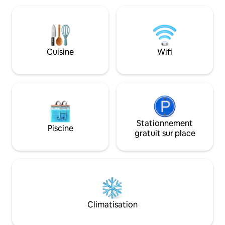
Familles avec enfants, personnes en
une grande attenti
quête de tranquillité, amateurs de sport,
Notre petit refug
couples, groupes, animaux domestiques
rénové et réaménag
- tous sont les bienvenus. Ma maison
l'extérieur. Prenez une pause et
confortable dispose de 4 chambres, d'un
rechargez votre ba
Cuisine
Wifi
garage et du chauffage au sol.
agréables au coin d
Stationnement
Piscine
gratuit sur place
Climatisation