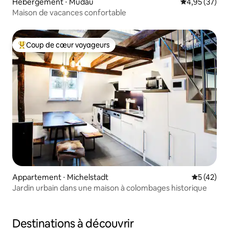
Hébergement ⋅ Mudau
Évaluation mo
4,95 (37)
Maison de vacances confortable
Coup de cœur voyageurs
Coups de cœur voyageurs les plus appréciés
Appartement ⋅ Michelstadt
Évaluation
5 (42)
Jardin urbain dans une maison à colombages historique
Destinations à découvrir