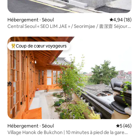
Hébergement ⋅ Sėoul
Évaluation mo
4,94 (18)
Central Seoul « SEO LIM JAE » / Seorimjae / 書潔齋 Séjour
dans un hanok
Coup de cœur voyageurs
Coups de cœur voyageurs les plus appréciés
Hébergement ⋅ Séoul
Évaluation
5 (46)
Village Hanok de Bukchon | 10 minutes à pied de la gare
d'Anguk | Vue sur la tour de Namsan | Hanok neuf