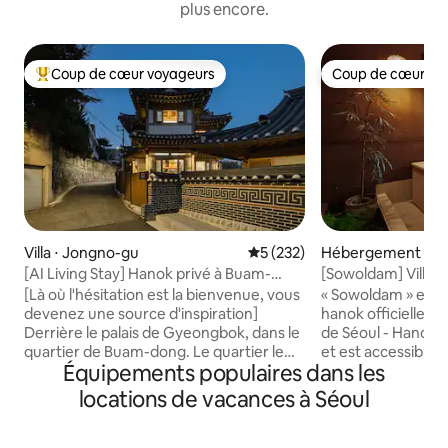
plus encore.
Coup de cœur voyageurs
Coup de cœur vo
Coups de cœur voyageurs les plus appréciés
Coup de cœur vo
Villa ⋅ Jongno-gu
Évaluation moyenne sur la ba
5 (232)
Hébergement ⋅ Sé
[AI Living Stay] Hanok privé à Buam-
[Sowoldam] Villag
dong, Jongno | Bienvenue à Mystix
- Profitez d’un séj
[Là où l'hésitation est la bienvenue, vous
« Sowoldam » est
House, un hébergement hanok de
logement indépend
devenez une source d'inspiration]
hanok officiellemen
caractère
Derrière le palais de Gyeongbok, dans le
de Séoul - Hanok 
quartier de Buam-dong. Le quartier le
et est accessible à
Équipements populaires dans les
plus calme de Séoul, ni Seochon ni
aux étrangers☺️ Vous pouvez vous
Bukchon. Au bout de cette ruelle, nous
détendre dans le h
locations de vacances à Séoul
avons placé un hanok indépendant.
bois de cyprès) en
L'endroit où vivait Anpyeongdaegun, un
ouverte. Profitez 
prince de la dynastie Joseon. Sur ces
immergé et d'un 