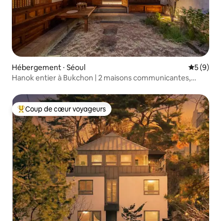
Hébergement ⋅ Séoul
Évaluatio
5 (9)
Hanok entier à Bukchon | 2 maisons communicantes,
Byeolha
Coup de cœur voyageurs
Coups de cœur voyageurs les plus appréciés