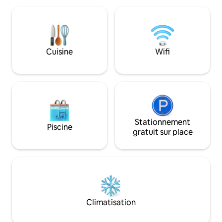
cinq cents ans, un toit de tuiles et des
privé en admirant l
piliers en bois, Nous avons construit la
journée et les étoile
maison selon le style hanok Le confort,
Vous pouvez accéde
quant à lui, a été emprunté aux hôtels.
touristiques tels q
La lumière du matin à travers les
Gyeongbok, Gwan
Cuisine
Wifi
fenêtres à barreaux, le mont Inwangsan
dong et Euljiro ☺️ [Informations sur le
au-delà de la cour. · Vous utilisez la
prix] ✅ Tarif pour 2 p
maison entière. Vous ne serez pas
personne supplém
dérangés. · 3 chambres · 2 salles de bain ·
(maximum 6 personnes) [🛏️ C
Jusqu'à 6 personnes · Cour · Parking
Chambre de base]
gratuit · Arrivée autonome · Lit bébé ·
réservation stand
Chaise haute disponibles 🏅 Ce qui a été
1 chambre est fournie. [🛏️ Cha
discrètement prouvé · Séjour
Stationnement
Chambre supplémen
Piscine
d'excellence de la ville de Séoul pendant
fournie pour les r
gratuit sur place
2 années consécutives · 1er prix à Séoul
personnes ou plus.
aux Prix coréens des chambres d'hôtes ·
utiliser 2 chambre
Prix · Note de 5,0 étoiles · Dans le top 1 %
réservé pour 2 per
des préférences des voyageurs
faire la demande à
Cependant, le mot le plus souvent
(50 000 KRW). ✅ S
mentionné dans les commentaires Ce
visiteurs est supé
n'était ni un chiffre ni un prix, mais
personnes ayant r
Climatisation
« l'accueil ». Le palais de Gyeongbok,
quitter les lieux
Seochon et Bukchon sont proches,
[Arrivée anticipée /