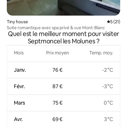
Tiny house
Évaluation
5 (21)
Suite romantique avec spa privé & vue Mont-Blanc
Quel est le meilleur moment pour visiter
Septmoncel les Molunes ?
Mois
Prix moyen
Temp. moy.
Janv.
76 €
-2 °C
Févr.
87 €
-3 °C
Mars
75 €
0 °C
Avr.
69 €
3 °C