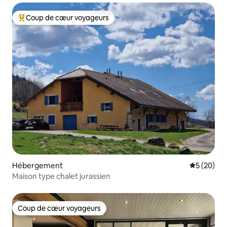
Coup de cœur voyageurs
Coups de cœur voyageurs les plus appréciés
Hébergement
Évaluation
5 (20)
Maison type chalet jurassien
Coup de cœur voyageurs
Coup de cœur voyageurs