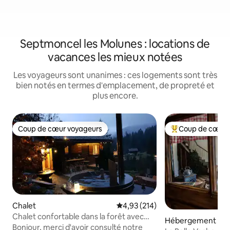
Septmoncel les Molunes : locations de
vacances les mieux notées
Les voyageurs sont unanimes : ces logements sont très
bien notés en termes d'emplacement, de propreté et
plus encore.
Coup de cœur voyageurs
Coup de cœur 
Coup de cœur voyageurs
Coups de cœur vo
Chalet
Évaluation moyenne sur la base 
4,93 (214)
Chalet confortable dans la forêt avec
Hébergement
jacuzzi chauffé au bois
Bonjour, merci d'avoir consulté notre