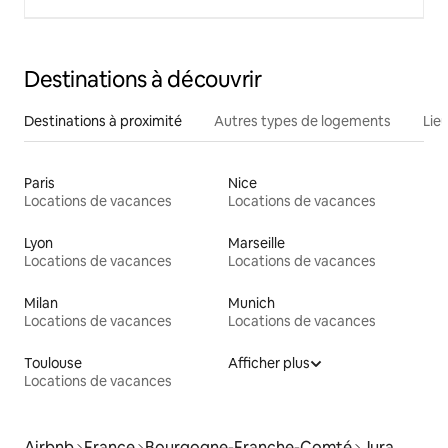
Destinations à découvrir
Destinations à proximité
Autres types de logements
Lie
Paris
Nice
Locations de vacances
Locations de vacances
Lyon
Marseille
Locations de vacances
Locations de vacances
Milan
Munich
Locations de vacances
Locations de vacances
Toulouse
Afficher plus
Locations de vacances
Airbnb
France
Bourgogne-Franche-Comté
Jura