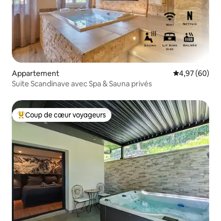
Appartement
Évaluation mo
4,97 (60)
Suite Scandinave avec Spa & Sauna privés
Coup de cœur voyageurs
Coups de cœur voyageurs les plus appréciés