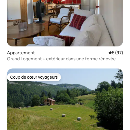
Appartement
Évaluation
5 (97)
Grand Logement + extérieur dans une ferme rénovée
Coup de cœur voyageurs
Coup de cœur voyageurs