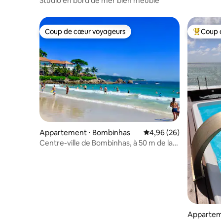
Studio en bord de mer bien meublé
Coup de cœur voyageurs
Coup 
Coup de cœur voyageurs
Coups de
Appartement ⋅ Bombinhas
Évaluation moyenne sur
4,96 (26)
Centre-ville de Bombinhas, à 50 m de la
mer. Idéalement situé
Appartem