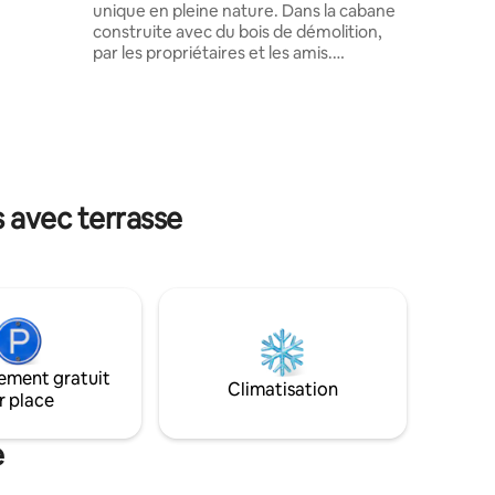
unique en pleine nature. Dans la cabane
légiée,
construite avec du bois de démolition,
arage
par les propriétaires et les amis.
, d'un
Détendez-vous dans cet espace calme,
ièrement
accueillant et plein de style. Profitez au
a plage
maximum de toute la beauté et du
o) et à
charme des 39 plages, sentiers et
ité des
cascades que notre belle Bombinhas
 magasins,
offre. La Cabana est située dans le
es et des
quartier Mariscal à proximité des
s avec terrasse
marchés, des pharmacies, des
restaurants et des bars, en plus d'être à
700 m de la plage avec des conditions
idéales pour le surf et la baignade.
ement gratuit
Climatisation
r place
e