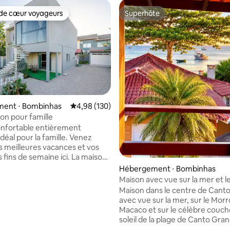
de cœur voyageurs
Superhôte
 cœur voyageurs les plus appréciés
Superhôte
ent ⋅ Bombinhas
Évaluation moyenne sur la base de 130 commen
4,98 (130)
son pour famille
nfortable entièrement
déal pour la famille. Venez
s meilleures vacances et vos
 fins de semaine ici. La maison
'une suite de 1 chambre avec lit
Hébergement ⋅ Bombinhas
 et climatisation, 1 lit double,
Maison avec vue sur la mer et 
e et climatisation, 1 salle de bain
de soleil à Canto Grande
Maison dans le centre de Cant
un séjour et une cuisine
avec vue sur la mer, sur le Morr
ans la chambre, 1 lit double
Macaco et sur le célèbre couch
le et un ventilateur de
soleil de la plage de Canto Gra
Espace gastronomique et
Dentro. Elle dispose de 3 chamb