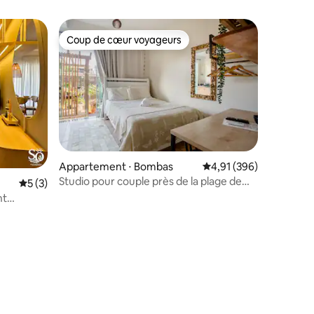
Coup de cœur voyageurs
Coup de cœur voyageurs
ntaires : 4,98 sur 5
Appartement ⋅ Bombas
Évaluation moyenne sur
4,91 (396)
Studio pour couple près de la plage de
Évaluation moyenne sur la base de 3 commentaires : 5 sur 5
5 (3)
Bombas
nt