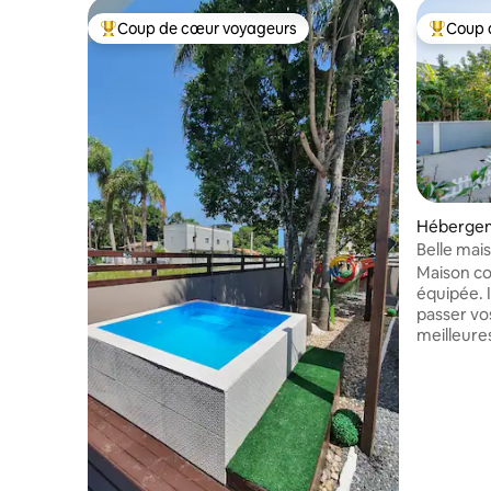
Coup de cœur voyageurs
Coup 
Coups de cœur voyageurs les plus appréciés
Coups de
Hébergem
Belle mai
Maison co
équipée. I
passer vo
meilleures
dispose d
Queen Size
1 lit simpl
commune, 
équipée. D
escamotab
plafond. 