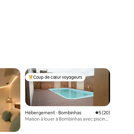
taires : 4,85 sur 5
Coup de cœur voyageurs
lus appréciés
Coups de cœur voyageurs les plus appréciés
Hébergement ⋅ Bombinhas
Évaluation moyenne
5 (20)
Maison à louer à Bombinhas avec piscine
500 m de la plage