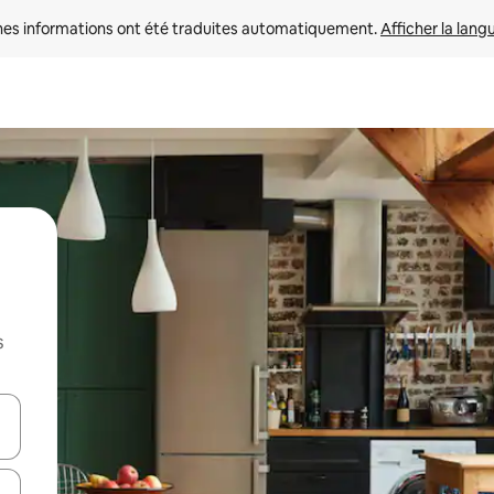
nes informations ont été traduites automatiquement. 
Afficher la lang
s
hes vers le haut et vers le bas pour les parcourir ou en appuyant et en fai