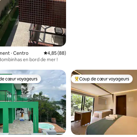
ent ⋅ Centro
Évaluation moyenne sur la base de 88 commen
4,85 (88)
Bombinhas en bord de mer !
de cœur voyageurs
Coup de cœur voyageurs
 cœur voyageurs les plus appréciés
Coups de cœur voyageurs les p
 la base de 30 commentaires : 4,97 sur 5