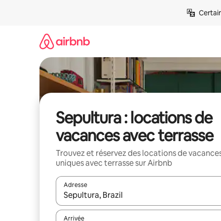
Aller
Certai
directement
au
contenu
Sepultura : locations de
vacances avec terrasse
Trouvez et réservez des locations de vacance
uniques avec terrasse sur Airbnb
Adresse
Lorsque les résultats s'affichent, utilisez les flèc
Arrivée