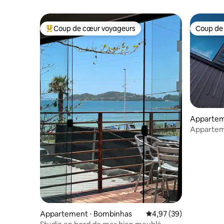
Coup de cœur voyageurs
Coup de
Coups de cœur voyageurs les plus appréciés
Coup de
Appartem
Apparteme
Appartement ⋅ Bombinhas
Évaluation moyenne sur
4,97 (39)