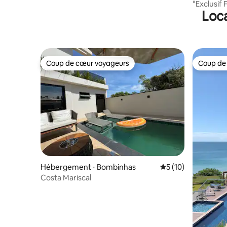
riú
"Exclusif 
Loca
jacuzzi t
Coup de cœur voyageurs
Coup de
Coup de cœur voyageurs
Coup de
Hébergement ⋅ Bombinhas
Évaluation moyenne
5 (10)
Costa Mariscal