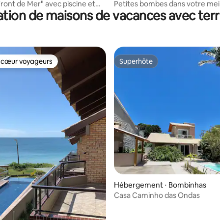
Front de Mer" avec piscine et
Petites bombes dans votre meil
tion de maisons de vacances avec ter
hermique
507A
 cœur voyageurs
Superhôte
 cœur voyageurs
Superhôte
 sur la base de 10 commentaires : 5 sur 5
Hébergement ⋅ Bombinhas
Casa Caminho das Ondas