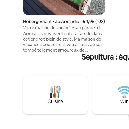
buanderie.
électronique. Tout cela se 
mètres de
Grande. N
Hébergement ⋅ Zé Amândio
Évaluation moyenne sur 
4,98 (103)
Votre maison de vacances au paradis de
Bombinhas
Amusez-vous avec toute la famille dans
cet endroit plein de style. Ma maison de
vacances peut être la vôtre aussi. Je suis
tombé tellement amoureux de
Sepultura : éq
Bombinhas que j'ai acheté une maison
pour profiter au maximum de ce paradis.
Et vous pouvez également profiter des
plus belles plages de Santa Catarina.
Maison à 1 km de la plage de Bombas et
un accès facile à toutes les plages. Avec
boulangerie, marchés et commerce à
proximité. Maison avec 2 chambres, 2
salles de bains avec grand terrain, espace
Cuisine
Wifi
gourmet, petite piscine, pimbolim, ping
pong, rendario et parking pour jusqu'à 3
voitures.