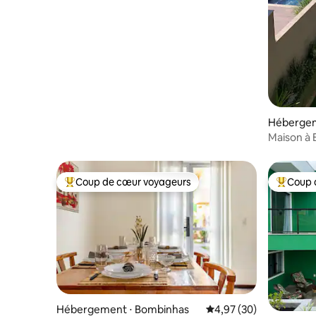
Hébergem
Maison à 
Coup de cœur voyageurs
Coup 
Coups de cœur voyageurs les plus appréciés
Coups de
Hébergement ⋅ Bombinhas
Évaluation moyenne sur
4,97 (30)