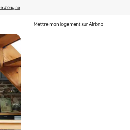
ue d'origine
Mettre mon logement sur Airbnb
sant glisser.