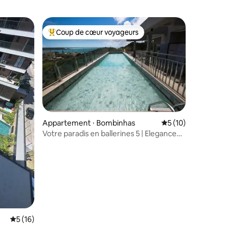
Coup de cœur voyageurs
Coups de cœur voyageurs les plus appréciés
Appartement ⋅ Bombinhas
Évaluation moyenne
5 (10)
Votre paradis en ballerines 5 | Elegance
flats
mmentaires : 5 sur 5
Évaluation moyenne sur la base de 16 commentaires : 5 sur 5
5 (16)