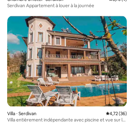
Serdivan Appartement à louer à la journée
Villa ⋅ Serdivan
Évaluation mo
4,72 (36)
Villa entièrement indépendante avec piscine et vue sur le
lac de Sapanca