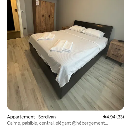
Appartement ⋅ Serdivan
Évaluation mo
4,94 (33)
Calme, paisible, central, élégant @hébergement
moderne serdivan