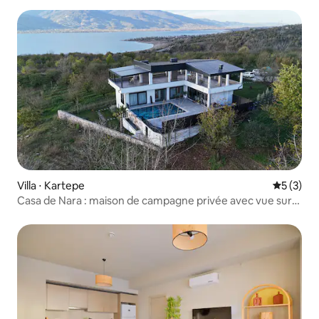
Villa ⋅ Kartepe
Évaluatio
5 (3)
Casa de Nara : maison de campagne privée avec vue sur
le lac