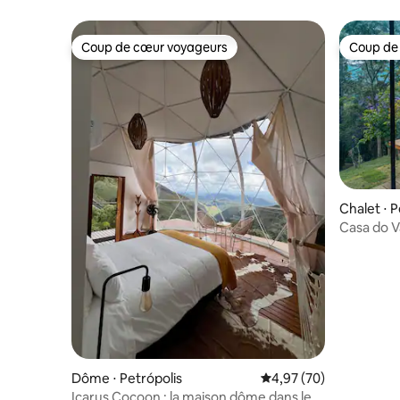
Coup de cœur voyageurs
Coup de
Coup de cœur voyageurs
Coup de
Chalet ⋅ P
Casa do V
Dôme ⋅ Petrópolis
Évaluation moyenne sur
4,97 (70)
Icarus Cocoon : la maison dôme dans les