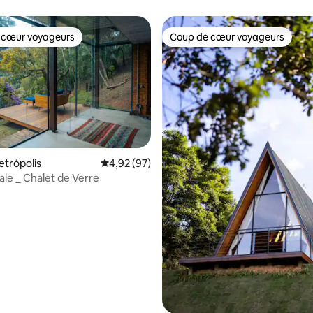
 cœur voyageurs
Coup de cœur voyageurs
 cœur voyageurs
Coup de cœur voyageurs
etrópolis
Évaluation moyenne sur la base de 97 commen
4,92 (97)
ale _ Chalet de Verre
 la base de 70 commentaires : 4,97 sur 5