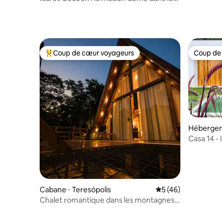
montagnes de Carioca
Coup de cœur voyageurs
Coup de
Coups de cœur voyageurs les plus appréciés
Coup de
Hébergeme
Casa 14 - 
Cabane ⋅ Teresópolis
Évaluation moyenne
5 (46)
Chalet romantique dans les montagnes
avec cascade privée !