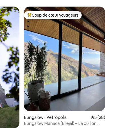
Coup de cœur voyageurs
Coups de cœur voyageurs les plus appréciés
taires : 4,92 sur 5
Bungalow ⋅ Petrópolis
Évaluation moyenne
5 (28)
Bungalow Manacá (Brejal) – Là où l'on