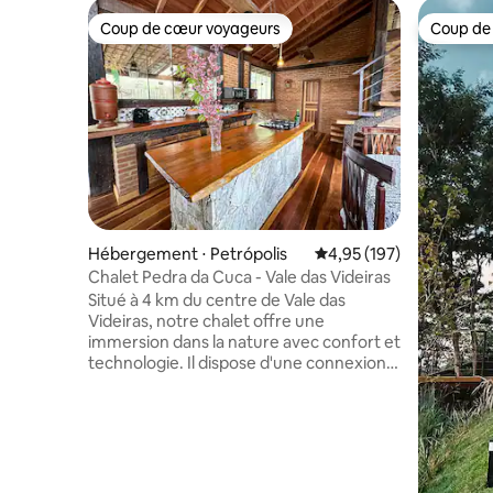
Coup de cœur voyageurs
Coup de
Coup de cœur voyageurs
Coup de
Hébergement ⋅ Petrópolis
Évaluation moyenne sur
4,95 (197)
Chalet Pedra da Cuca - Vale das Videiras
Situé à 4 km du centre de Vale das
Videiras, notre chalet offre une
immersion dans la nature avec confort et
technologie. Il dispose d'une connexion
Wi-Fi, d'une télévision connectée et
d'une machine à café Nespresso pour
déguster vos boissons préférées. Le
chalet dispose d'une suite, d'une
mezzanine pour jusqu'à 4 personnes,
d'une salle de bain sociale, d'une cuisine