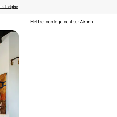
ue d'origine
Mettre mon logement sur Airbnb
sant glisser.