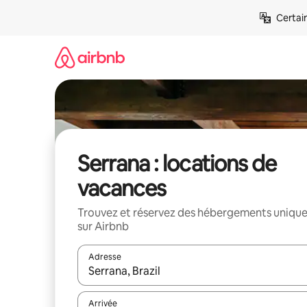
Aller
Certai
directement
au
contenu
Serrana : locations de
vacances
Trouvez et réservez des hébergements uniqu
sur Airbnb
Adresse
Lorsque les résultats s'affichent, utilisez les flèc
Arrivée