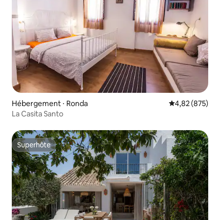
Hébergement ⋅ Ronda
Évaluation moy
4,82 (875)
La Casita Santo
Superhôte
Superhôte