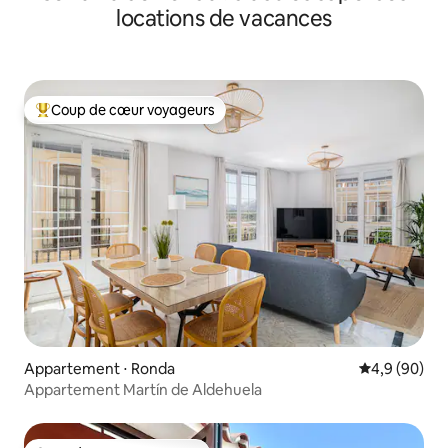
locations de vacances
Coup de cœur voyageurs
Coups de cœur voyageurs les plus appréciés
Appartement ⋅ Ronda
Évaluation m
4,9 (90)
Appartement Martín de Aldehuela