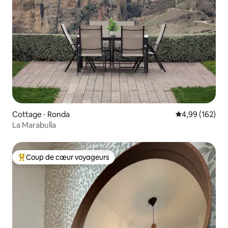
Cottage ⋅ Ronda
Évaluation moy
4,99 (162)
La Marabulla
Coup de cœur voyageurs
Coups de cœur voyageurs les plus appréciés