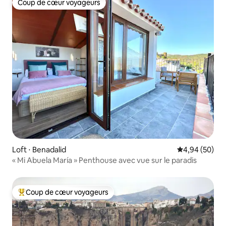
Coup de cœur voyageurs
Coup de cœur voyageurs
Loft ⋅ Benadalid
Évaluation mo
4,94 (50)
« Mi Abuela María » Penthouse avec vue sur le paradis
Coup de cœur voyageurs
Coups de cœur voyageurs les plus appréciés