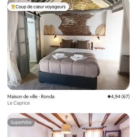
Coup de cœur voyageurs
Coups de cœur voyageurs les plus appréciés
Maison de ville ⋅ Ronda
Évaluation mo
4,94 (67)
Le Caprice
Superhôte
Superhôte