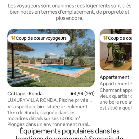
Les voyageurs sont unanimes : ces logements sont très
bien notés en termes d'emplacement, de propreté et
plus encore.
Coup de cœur voyageurs
Coup de cœur 
Coups de cœur voyageurs les plus appréciés
Coups de cœur vo
Appartement ⋅ R
Appartement El A
Charmant apparte
Cottage ⋅ Ronda
Évaluation moyenne sur la base 
4,94 (261)
vieux quartier de 
LUXURY VILLA RONDA. Piscine privée
une belle rue ave
avec vue
Villa spectaculaire située à seulement
est situé à quelqu
1 km de Ronda, soignée dans les
d'Almocabar et de l
moindres détails sur ses 10 000 m².
Esprit. Il est équipé de la climatisation, du
Plongez dans un environnement rural
WiFi, d'une cuisin
Équipements populaires dans les
unique entouré d'oliveraies privées où
vaisselle, lave-ling
vous pourrez profiter d'une vue
bain avec douche