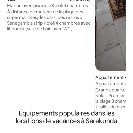
Maison avec piscine à Kololi 4 chambres
À distance de marche de la plage,des
supermarchés,des bars, des restos à
Senegambia strip Kololi 4 chambres avec
lit double,salle de bain avec WC,
douche,coffre-
fort,ventilateur,climatisation. Salon avec
télévision,ventilateur et canapé. salle à
manger avec chaises,table,ventilateur.
La cuisine dispose d'un réfrigérateur,
d'unecuisinière à eau, d'un gazrange,
d'un ventilateur. Jardin fleuri
vert,piscine, barbecue, douche
Appartement ⋅ Se
extérieure,chaises longues,parasol,abri,
Appartement de 1
table, chaises longues. Wifi, entretien du
dont vous avez be
Grand appartemen
jardin/de la piscine,eau incluse Prix en
Kololi. Premier étage À 15 min à pied de
fonction de la profession ! Énergie
la plage 3 chambres, 5 personnes max.
solaire ET générateur de SECOURS !
2 salles de bain, 
L'électricité doit être payée par les
Équipements populaires dans les
au balcon cuisine entièrement équipée :
voyageurs.
Cuisinière au gaz 
locations de vacances à Serekunda
Congélateur Systè
par osmose inver