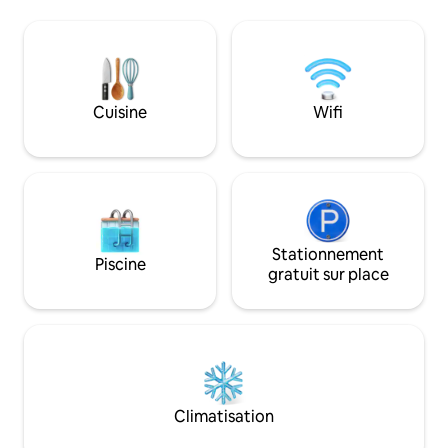
Airfryer/Mixeur/Machi
de bain avec dou
douche uniquement f
disponible (pas ra
connexion rapide 
carte SIM Africell
Cuisine
Wifi
Fatou est votre hô
des questions. Elle propose des visites si
vous le souhaitez 
Stationnement
Piscine
gratuit sur place
Climatisation