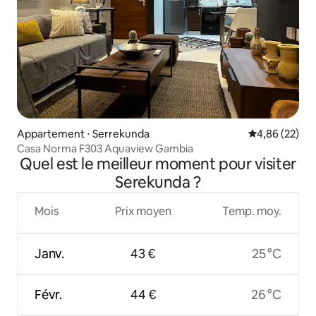
Appartement ⋅ Serrekunda
Évaluation mo
4,86 (22)
Casa Norma F303 Aquaview Gambia
Quel est le meilleur moment pour visiter
Serekunda ?
Mois
Prix moyen
Temp. moy.
Janv.
43 €
25 °C
Févr.
44 €
26 °C