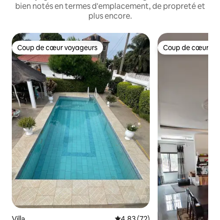
bien notés en termes d'emplacement, de propreté et
plus encore.
Coup de cœur voyageurs
Coup de cœur vo
Coup de cœur voyageurs
Coup de cœur vo
Villa
Évaluation moyenne sur la base
4,83 (72)