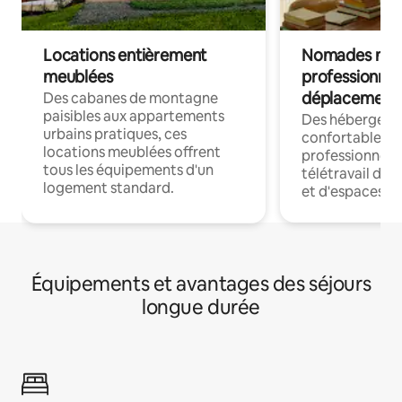
Locations entièrement
Nomades num
meublées
professionnel
déplacement
Des cabanes de montagne
paisibles aux appartements
Des hébergem
urbains pratiques, ces
confortables p
locations meublées offrent
professionnels
tous les équipements d'un
télétravail dis
logement standard.
et d'espaces de
Équipements et avantages des séjours
longue durée