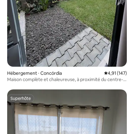
Hébergement ⋅ Concórdia
Évaluation moy
4,91 (147)
Maison complète et chaleureuse, à proximité du centre-
ville !
Superhôte
Superhôte