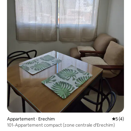
Appartement ⋅ Erechim
Évaluatio
5 (4)
101-Appartement compact (zone centrale d'Erechim)