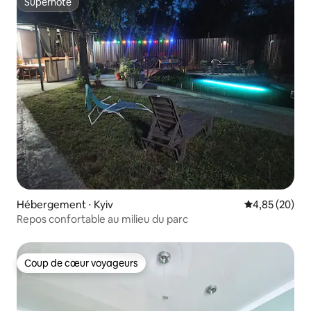
Superhôte
Superhôte
Hébergement ⋅ Kyiv
Évaluation mo
4,85 (20)
Repos confortable au milieu du parc
Coup de cœur voyageurs
Coup de cœur voyageurs