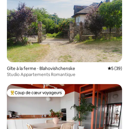
Gîte à la ferme ⋅ Blahovishchenske
Évaluation
5 (39)
Studio Appartements Romantique
Coup de cœur voyageurs
Coups de cœur voyageurs les plus appréciés