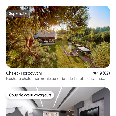
4 chambres
Superhôte
Superhôte
Chalet ⋅ Horbovychi
Évaluation m
4,9 (62)
Koshara chalet harmonie au milieu de la nature, sauna
chan
Coup de cœur voyageurs
Coup de cœur voyageurs