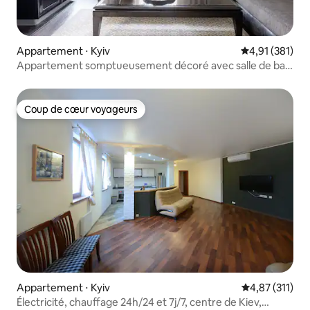
Appartement ⋅ Kyiv
Évaluation moy
4,91 (381)
Appartement somptueusement décoré avec salle de bain
de style spa
Coup de cœur voyageurs
Coup de cœur voyageurs
Appartement ⋅ Kyiv
Évaluation moy
4,87 (311)
Électricité, chauffage 24h/24 et 7j/7, centre de Kiev,