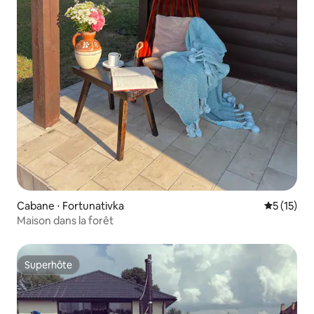
Cabane ⋅ Fortunativka
Évaluation
5 (15)
Maison dans la forêt
Superhôte
Superhôte