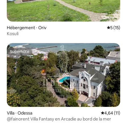
Hébergement ⋅ Oriv
Évaluation
5 (15)
Kosuli
Superhôte
Superhôte
Villa ⋅ Odessa
Évaluation mo
4,64 (11)
@fainorent Villa Fantasy en Arcadie au bord de la mer