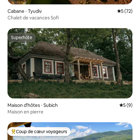
Cabane ⋅ Tyudiv
Évaluation
5 (72)
Chalet de vacances Sofi
Superhôte
Superhôte
Maison d'hôtes ⋅ Subich
Évaluatio
5 (9)
Maison en pierre
Coup de cœur voyageurs
Coups de cœur voyageurs les plus appréciés