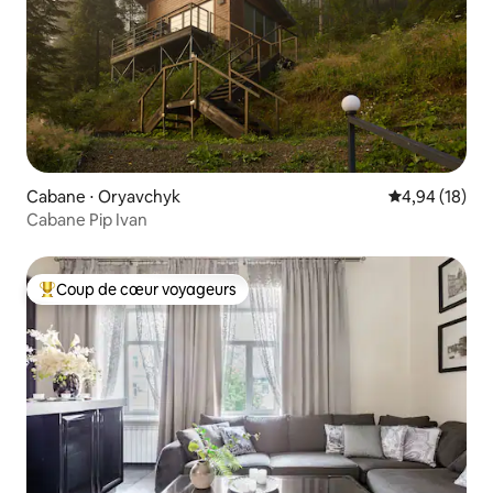
Cabane ⋅ Oryavchyk
Évaluation mo
4,94 (18)
Cabane Pip Ivan
Coup de cœur voyageurs
Coups de cœur voyageurs les plus appréciés