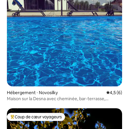
Hébergement ⋅ Novosilky
Évaluation 
4,5 (6)
Maison sur la Desna avec cheminée, bar-terrasse,
glamping
Coup de cœur voyageurs
Coups de cœur voyageurs les plus appréciés