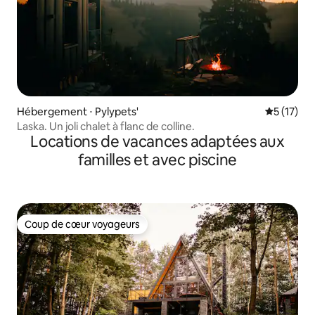
Hébergement ⋅ Pylypets'
Évaluation
5 (17)
Laska. Un joli chalet à flanc de colline.
Locations de vacances adaptées aux
familles et avec piscine
Coup de cœur voyageurs
Coup de cœur voyageurs