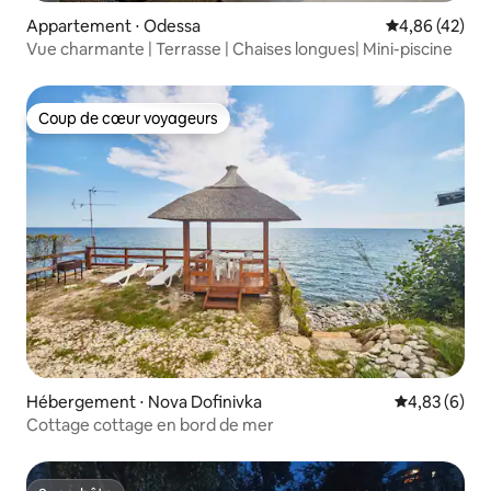
Appartement ⋅ Odessa
Évaluation mo
4,86 (42)
Vue charmante | Terrasse | Chaises longues| Mini-piscine
Coup de cœur voyageurs
Coup de cœur voyageurs
Hébergement ⋅ Nova Dofinivka
Évaluation m
4,83 (6)
Cottage cottage en bord de mer