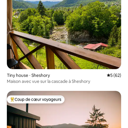
Tiny house ⋅ Sheshory
Évaluation
5 (62)
Maison avec vue sur la cascade à Sheshory
Coup de cœur voyageurs
Coups de cœur voyageurs les plus appréciés