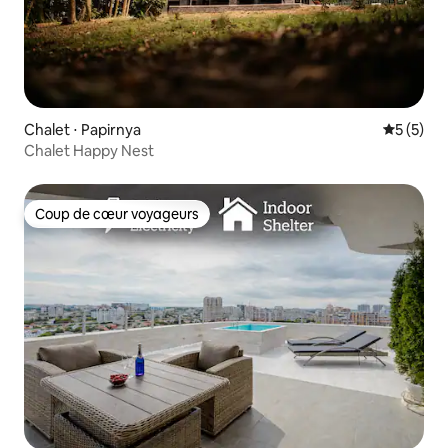
Chalet ⋅ Papirnya
Évaluatio
5 (5)
Chalet Happy Nest
Coup de cœur voyageurs
Coup de cœur voyageurs