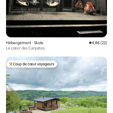
Hébergement ⋅ Skole
Évaluation mo
4,86 (22)
Le cœur des Carpates
Coup de cœur voyageurs
Coups de cœur voyageurs les plus appréciés