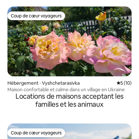
Coup de cœur voyageurs
Coup de cœur voyageurs
Hébergement ⋅ Vyshchetarasivka
Évaluation
5 (10)
Maison confortable et calme dans un village en Ukraine
Locations de maisons acceptant les
familles et les animaux
Coup de cœur voyageurs
Coup de cœur voyageurs