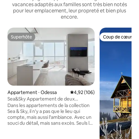
vacances adaptés aux familles sont très bien notés
pour leur emplacement, leur propreté et bien plus
encore.
Superhôte
Coup de cœur vo
Superhôte
Coup de cœur vo
Appartement ⋅ Odessa
Évaluation moyenne sur la base 
4,92 (106)
Sea&Sky Appartement de deux
chambres
Dans les appartements de la collection
Sea & Sky, il n'y a pas que le lieu qui
compte, mais aussi l'ambiance. Avec un
souci du détail, mais sans excès. Seuls la
lumière, l'espace et la ligne d'horizon se
dissolvent dans la mer. Situé au 18e