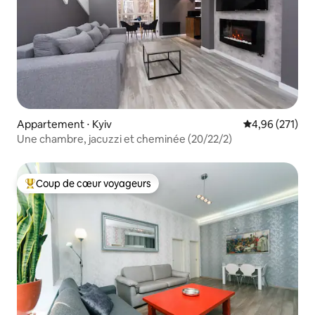
Appartement ⋅ Kyiv
Évaluation moy
4,96 (271)
Une chambre, jacuzzi et cheminée (20/22/2)
Coup de cœur voyageurs
Coups de cœur voyageurs les plus appréciés