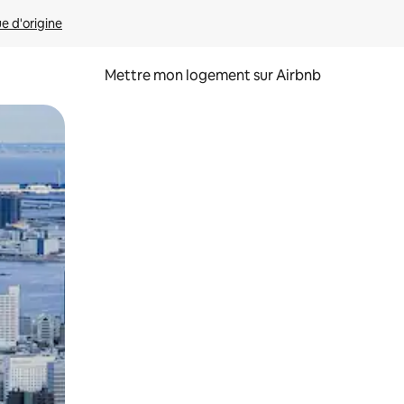
ue d'origine
Mettre mon logement sur Airbnb
sant glisser.