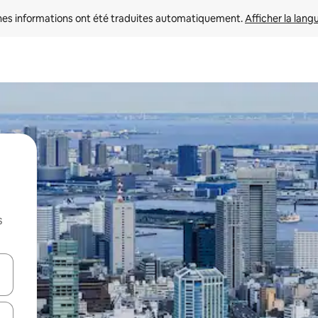
nes informations ont été traduites automatiquement. 
Afficher la lang
s
hes vers le haut et vers le bas pour les parcourir ou en appuyant et en fai