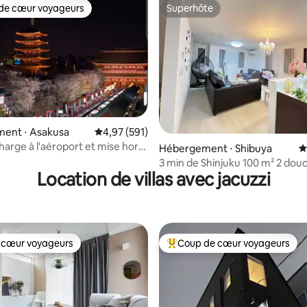
magnifique de 55 mètres carrés
de cœur voyageurs
Superhôte
 cœur voyageurs les plus appréciés
Superhôte
japonais + salon, 2 toilettes et 2
bains
 la base de 172 commentaires : 4,91 sur 5
ent ⋅ Asakusa
Évaluation moyenne sur la base de 591 comme
4,97 (591)
harge à l'aéroport et mise hors
Hébergement ⋅ Shibuya
É
Asakusa New house
3 min de Shinjuku 100 m² 2 dou
Location de villas avec jacuzzi
2 toilettes parking Wi-Fi
 cœur voyageurs
Coup de cœur voyageurs
 cœur voyageurs
Coups de cœur voyageurs les p