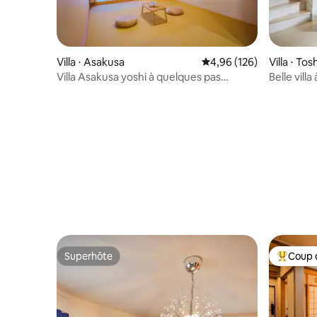
Villa ⋅ Asakusa
Évaluation moyenne sur 
4,96 (126)
Villa ⋅ To
Villa Asakusa yoshi à quelques pas
Belle vill
d'Asakusa / Grande superficie pouvant
accueillir 12 personnes / Parking gratuit
Superhôte
Coup 
Superhôte
Coups de