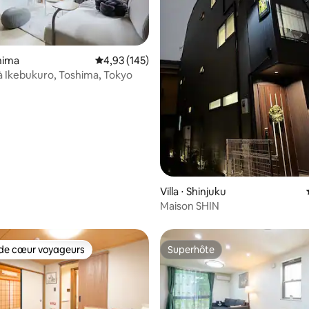
la base de 126 commentaires : 4,96 sur 5
shima
Évaluation moyenne sur la base de 145 comme
4,93 (145)
a à Ikebukuro, Toshima, Tokyo
Villa ⋅ Shinjuku
Maison SHIN
de cœur voyageurs
Superhôte
 cœur voyageurs les plus appréciés
Superhôte