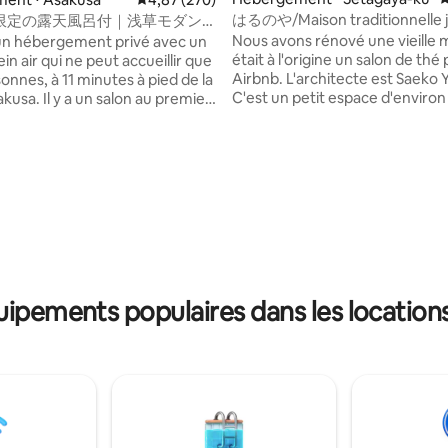
はるのや/Maison traditionnelle 
限定の露天風呂付｜浅草モダン
ancienne_HARUNOYA
ジュアリーな 1軒家 ｜浅草・上
Nous avons rénové une vieille 
 d'un hébergement privé avec un
点 ｜柳通り西棟
était à l'origine un salon de thé
ein air qui ne peut accueillir que
Airbnb. L'architecte est Saeko
onnes, à 11 minutes à pied de la
C'est un petit espace d'environ
 salon au premier
mais c'est une vieille maison hi
une salle de bain en cyprès au
enveloppée d'une lumière dou
 étage avec une chambre king
colorée, et j'espère que vous v
terrasse directe. Il est
expérience qui aiguisera vos di
 facile de se rendre à Shibuya,
la base de 138 commentaires : 4,98 sur 5
sens. C'est un quartier résidentiel calme,
no et Akihabara en métro, ce
donc seuls ceux qui respectent
t une base pratique pour visiter
règlement intérieur peuvent l'utilis
a beaucoup de choses qui sont
s de proximité, des
dangereuses pour les enfants,
ts, des cafés élégants et des
nous n'autorisons pas les enfan
ivers à proximité. Il y a aussi
quipements populaires dans les locations
moins de 13 ans, y compris les
uup, il est donc également
nourrissons. [Important] Conformément
 de se déplacer librement sur un
aux dispositions de la loi sur les
rique. Accès Station
établissements d'hébergemen
sa (ligne Ginza) : environ
résidentiel, vous devez fournir 
s à pied/station Asakusa
les informations suivantes sur l
express) : 9 minutes à pied 🚆
voyageurs. Nom, adresse, nationalité
 : environ 5 minutes/Ginza :
Copie du passeport Veuillez envoyer les
6 minutes/Shibuya : environ