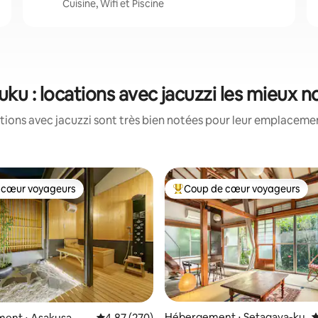
Cuisine, Wifi et Piscine
uku : locations avec jacuzzi les mieux 
tions avec jacuzzi sont très bien notées pour leur emplacement
 cœur voyageurs
Coup de cœur voyageurs
 cœur voyageurs
Coups de cœur voyageurs les p
Hébergement ⋅ Setagaya-ku
É
ent ⋅ Asakusa
Évaluation moyenne sur la base de 270 commen
4,87 (270)