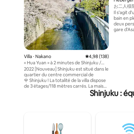
お二人様
和風のラグ
Il s'agit
野観光拠
bain en pl
deux pers
gare d'Asakusa. Il y a un
étage et 
deuxième
size et une 
également
Villa ⋅ Nakano
Évaluation moyenne sur 
4,98 (138)
Ginza, Ue
« Hua Yuan » à 2 minutes de Shinjuku /
qui en fai
Réduction de 80 % pour les nouvelles
2022 [Nouveau] Shinjuku est situé dans le
Tokyo. Il y a des supermarchés, des
chambres [Villa indépendante haut de
quartier du centre commercial de
commerce
gamme avec vue sur la rivière et les
🌹 Shinjuku ! La totalité de la villa dispose
restauran
cerisiers en fleurs, rare à Shinjuku]
de 3 étages/118 mètres carrés. La maison
magasins d
Spacieuse et confortable / Shinjuku /
Shinjuku : é
est très spacieuse. Il y a 4 chambres
un port L
Quartier d'affaires du centre de Shibuya
séparées, un salon et une salle à manger
conseillé
séparés, 4 toilettes séparées et 3 salles
kickboard élect
de bain séparées. Toute la maison est
🚶‍♀️Asaku
orientée plein sud sans aucune
11 minute
obstruction. La vue est dégagée. La
(Tsukuba 
maison est magnifiquement décorée,
Akihabara
lumineuse et élégante. Elle dispose de
environ 1