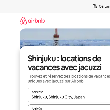
Aller
Certai
directement
au
contenu
Shinjuku : locations de
vacances avec jacuzzi
Trouvez et réservez des locations de vacance
uniques avec jacuzzi sur Airbnb
Adresse
Lorsque les résultats s'affichent, utilisez les flèc
Arrivée