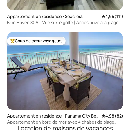
Appartement en résidence ⋅ Seacrest
Évaluation mo
4,95 (111)
Blue Haven 30A - Vue sur le golfe | Accès privé à la plage
Coup de cœur voyageurs
Coups de cœur voyageurs les plus appréciés
Appartement en résidence ⋅ Panama City Bea
Évaluation mo
4,98 (82)
ch
Appartement en bord de mer avec 4 chaises de plage
Location de maisons de vacances
installées