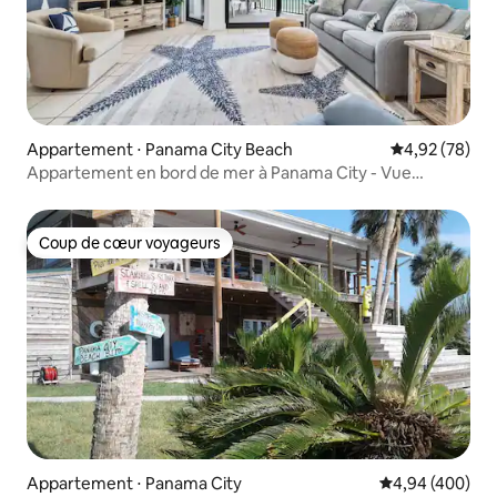
Appartement ⋅ Panama City Beach
Évaluation mo
4,92 (78)
Appartement en bord de mer à Panama City - Vue
imprenable
Coup de cœur voyageurs
Coup de cœur voyageurs
Appartement ⋅ Panama City
Évaluation moy
4,94 (400)