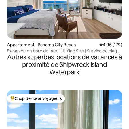
Appartement ⋅ Panama City Beach
Évaluation moy
4,96 (179)
Escapade en bord de mer | Lit King Size | Service de plage
Autres superbes locations de vacances à
GRATUIT
proximité de Shipwreck Island
Waterpark
Coup de cœur voyageurs
Coups de cœur voyageurs les plus appréciés