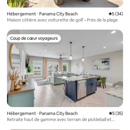
Hébergement ⋅ Panama City Beach
Évaluation
5 (34)
Maison côtière avec voiturette de golf • Près de la plage
Coup de cœur voyageurs
Coup de cœur voyageurs
Hébergement ⋅ Panama City Beach
Évaluation
5 (35)
Retraite haut de gamme avec terrain de pickleball et
recharge gratuite pour voiture électrique