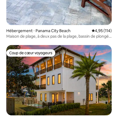
Hébergement ⋅ Panama City Beach
Évaluation moy
4,95 (114)
Maison de plage, à deux pas de la plage, bassin de plongée
et foyer
Coup de cœur voyageurs
Coup de cœur voyageurs