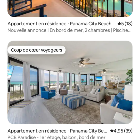
Appartement en résidence ⋅ Panama City Beach
Évaluation
5 (18)
Nouvelle annonce ! En bord de mer, 2 chambres | Piscines
du complexe hôtelier et golf
Coup de cœur voyageurs
Coup de cœur voyageurs
Appartement en résidence ⋅ Panama City Bea
Évaluation mo
4,95 (39)
ch
PCB Paradise - 1er étage, balcon, bord de mer