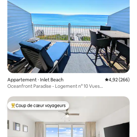
Appartement ⋅ Inlet Beach
Évaluation moy
4,92 (266)
Oceanfront Paradise - Logement n° 10 Vues
spectaculaires !!
Coup de cœur voyageurs
Coups de cœur voyageurs les plus appréciés