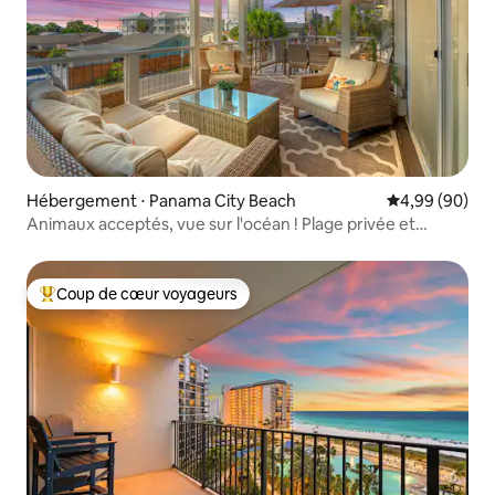
Hébergement ⋅ Panama City Beach
Évaluation mo
4,99 (90)
Animaux acceptés, vue sur l'océan ! Plage privée et
NOUVELLE PISCINE !
Coup de cœur voyageurs
Coups de cœur voyageurs les plus appréciés