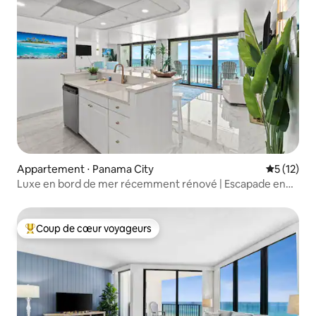
Appartement ⋅ Panama City
Évaluation
5 (12)
Luxe en bord de mer récemment rénové | Escapade en
complexe hôtelier
Coup de cœur voyageurs
Coups de cœur voyageurs les plus appréciés