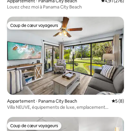
Appartement ⋅ Panama City Beach
Évaluation moy
4,91 (276)
Louez chez moi à Panama City Beach
Coup de cœur voyageurs
Coup de cœur voyageurs
Appartement ⋅ Panama City Beach
Évaluatio
5 (8)
Villa NEUVE, équipements de luxe, emplacement
privilégié
Coup de cœur voyageurs
Coup de cœur voyageurs