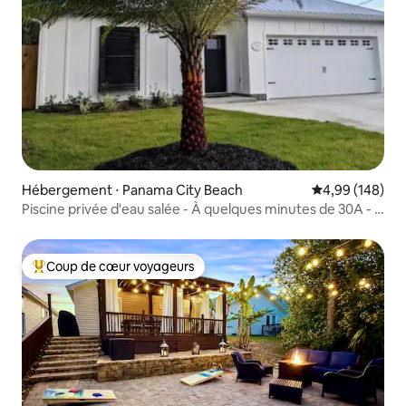
Hébergement ⋅ Panama City Beach
Évaluation moy
4,99 (148)
Piscine privée d'eau salée - À quelques minutes de 30A - À
pied de la plage
Coup de cœur voyageurs
Coups de cœur voyageurs les plus appréciés