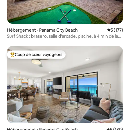
Hébergement ⋅ Panama City Beach
Évaluation 
5 (177)
Surf Shack : brasero, salle d'arcade, piscine, à 4 min de la
plage
Coup de cœur voyageurs
Coups de cœur voyageurs les plus appréciés
Hébergement ⋅ Panama City Beach
Évaluation 
5 (180)