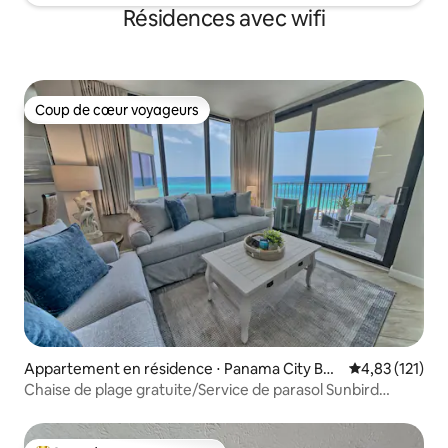
Résidences avec wifi
Coup de cœur voyageurs
Coup de cœur voyageurs
Appartement en résidence ⋅ Panama City Bea
Évaluation moy
4,83 (121)
ch
Chaise de plage gratuite/Service de parasol Sunbird
Beach Re