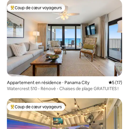
Coup de cœur voyageurs
Coups de cœur voyageurs les plus appréciés
Appartement en résidence ⋅ Panama City
Évaluation
5 (17)
Watercrest 510 - Rénové - Chaises de plage GRATUITES !
Coup de cœur voyageurs
Coups de cœur voyageurs les plus appréciés