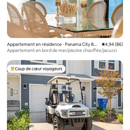
Appartement en résidence ⋅ Panama City Bea
Évaluation mo
4,94 (86)
ch
Appartement en bord de mer/piscine chauffée/jacuzzi
Coup de cœur voyageurs
Coups de cœur voyageurs les plus appréciés