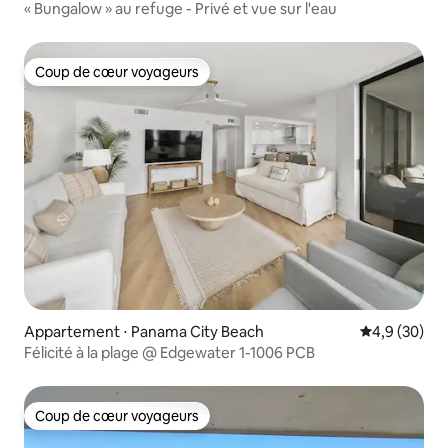
« Bungalow » au refuge - Privé et vue sur l'eau
Coup de cœur voyageurs
Coup de cœur voyageurs
Appartement ⋅ Panama City Beach
Évaluation m
4,9 (30)
Félicité à la plage @ Edgewater 1-1006 PCB
Coup de cœur voyageurs
Coup de cœur voyageurs