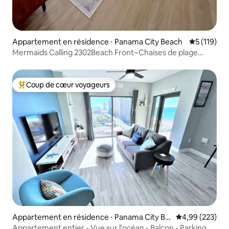
Appartement en résidence ⋅ Panama City Beach
Évaluation 
5 (119)
Mermaids Calling 2302Beach Front~Chaises de plage
gratuites
Coup de cœur voyageurs
Coups de cœur voyageurs les plus appréciés
Appartement en résidence ⋅ Panama City Be
Évaluation moy
4,99 (223)
ach
Appartement entier - Vue sur l'océan - Balcon - Parking