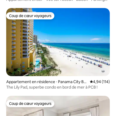
gratuit
Coup de cœur voyageurs
Coup de cœur voyageurs
Appartement en résidence ⋅ Panama City Be
Évaluation moy
4,94 (114)
ach
The Lily Pad, superbe condo en bord de mer à PCB !
Coup de cœur voyageurs
Coup de cœur voyageurs