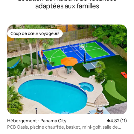
adaptées aux familles
Coup de cœur voyageurs
Coup de cœur voyageurs
Hébergement ⋅ Panama City
Évaluation mo
4,82 (11)
PCB Oasis, piscine chauffée, basket, mini-golf, salle de
jeux