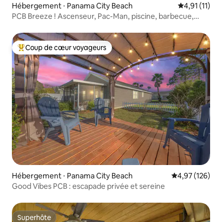
Hébergement ⋅ Panama City Beach
Évaluation m
4,91 (11)
PCB Breeze ! Ascenseur, Pac-Man, piscine, barbecue,
plage
Coup de cœur voyageurs
Coups de cœur voyageurs les plus appréciés
Hébergement ⋅ Panama City Beach
Évaluation moy
4,97 (126)
Good Vibes PCB : escapade privée et sereine
Superhôte
Superhôte