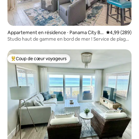
Appartement en résidence ⋅ Panama City Be
Évaluation moy
4,99 (289)
ach
Studio haut de gamme en bord de mer ! Service de plage
inclus !
Coup de cœur voyageurs
Coups de cœur voyageurs les plus appréciés