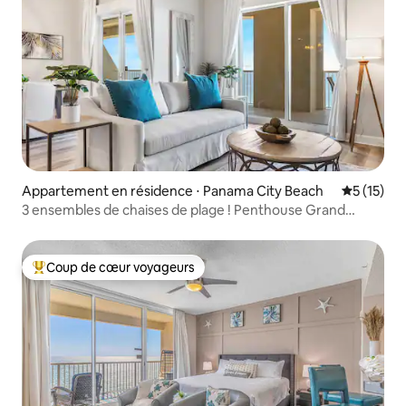
Appartement en résidence ⋅ Panama City Beach
Évaluation
5 (15)
3 ensembles de chaises de plage ! Penthouse Grand
Panama 1-2
Coup de cœur voyageurs
Coups de cœur voyageurs les plus appréciés