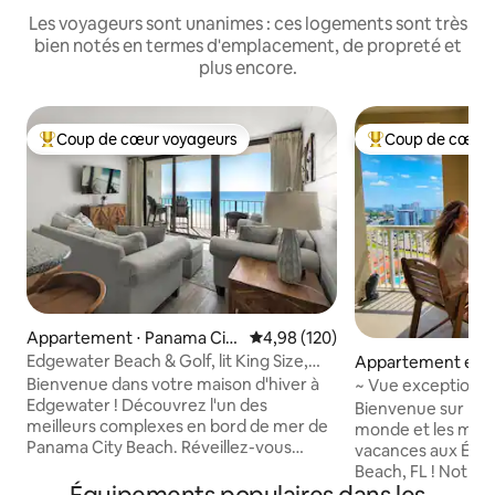
Les voyageurs sont unanimes : ces logements sont très
bien notés en termes d'emplacement, de propreté et
plus encore.
Coup de cœur voyageurs
Coup de cœur 
Coups de cœur voyageurs les plus appréciés
Coups de cœur vo
Appartement ⋅ Panama City
Évaluation moyenne sur la base 
4,98 (120)
Beach
Edgewater Beach & Golf, lit King Size,
Appartement en r
vue sur l'océan !
⋅ Panama City Bea
Bienvenue dans votre maison d'hiver à
~ Vue exceptionnel
Edgewater ! Découvrez l'un des
principale + chem
Bienvenue sur les 
meilleurs complexes en bord de mer de
monde et les meill
Panama City Beach. Réveillez-vous
vacances aux État
chaque matin avec une vue imprenable
Beach, FL ! Notre u
sur le golfe depuis votre balcon privé et
centre de l'un de