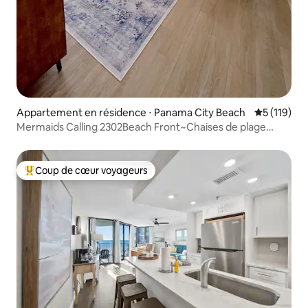
Appartement en résidence ⋅ Panama City Beach
Évaluation 
5 (119)
Mermaids Calling 2302Beach Front~Chaises de plage
gratuites
Coup de cœur voyageurs
Coups de cœur voyageurs les plus appréciés