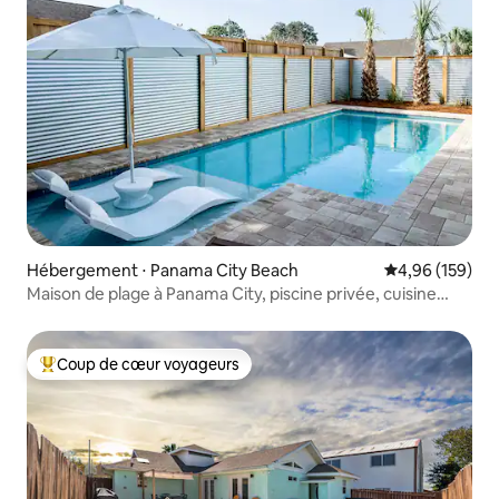
Hébergement ⋅ Panama City Beach
Évaluation moy
4,96 (159)
Maison de plage à Panama City, piscine privée, cuisine
professionnelle
Coup de cœur voyageurs
Coups de cœur voyageurs les plus appréciés