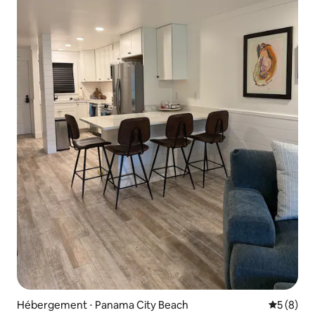
Hébergement ⋅ Panama City Beach
Évaluatio
5 (8)