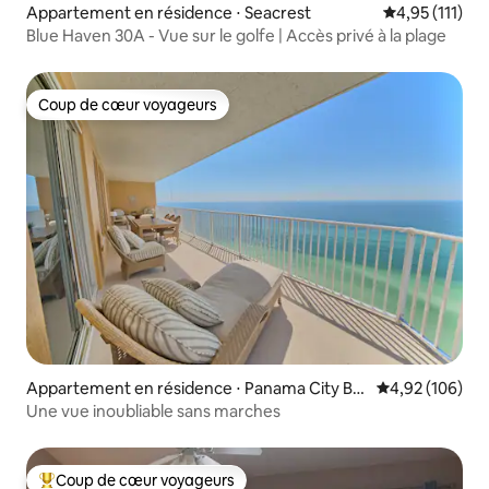
Appartement en résidence ⋅ Seacrest
Évaluation mo
4,95 (111)
Blue Haven 30A - Vue sur le golfe | Accès privé à la plage
Coup de cœur voyageurs
Coup de cœur voyageurs
Appartement en résidence ⋅ Panama City Be
Évaluation moy
4,92 (106)
ach
Une vue inoubliable sans marches
Coup de cœur voyageurs