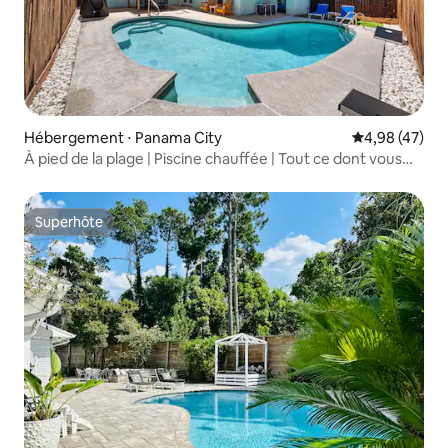
Hébergement ⋅ Panama City
Évaluation mo
4,98 (47)
À pied de la plage | Piscine chauffée | Tout ce dont vous
avez besoin
Superhôte
Superhôte