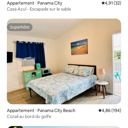
Appartement ⋅ Panama City
Évaluation mo
4,91 (32)
Casa Azul - Escapade sur le sable
Superhôte
Superhôte
Appartement ⋅ Panama City Beach
Évaluation moy
4,86 (194)
Corail au bord du golfe