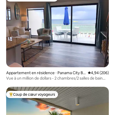
Coups de cœur voyageurs les plus appréciés
Appartement en résidence ⋅ Panama City Be
Évaluation moy
4,94 (206)
ach
Vue à un million de dollars - 2 chambres/2 salles de bain
sur la plage
Coup de cœur voyageurs
Coups de cœur voyageurs les plus appréciés