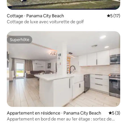
Cottage ⋅ Panama City Beach
Évaluation
5 (17)
Cottage de luxe avec voiturette de golf
Superhôte
Superhôte
Appartement en résidence ⋅ Panama City Beach
Évaluatio
5 (3)
Appartement en bord de mer au 1er étage : sortez de
chez vous et