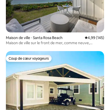
Maison de ville ⋅ Santa Rosa Beach
Évaluation moy
4,99 (145)
Maison de ville sur le front de mer, comme neuve,
2 chambres + lits superposés sur 30A
Coup de cœur voyageurs
Coup de cœur voyageurs