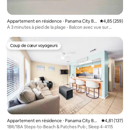
Appartement en résidence ⋅ Panama City Be
Évaluation moy
4,85 (259)
ach
À 3 minutes à pied de la plage - Balcon avec vue sur
l'océan
Coup de cœur voyageurs
Coup de cœur voyageurs
Appartement en résidence ⋅ Panama City Bea
Évaluation moy
4,81 (137)
ch
1BR/1BA Steps-to-Beach & Patches Pub ; Sleep 4-4115