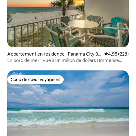
Appartement en résidence ⋅ Panama City Be
Évaluation moy
4,95 (228)
ach
En bord de mer ! Vue à un million de dollars ! Immense
balcon !
Coup de cœur voyageurs
Coup de cœur voyageurs