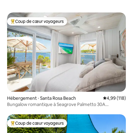
Coup de cœur voyageurs
Coups de cœur voyageurs les plus appréciés
Hébergement ⋅ Santa Rosa Beach
Évaluation moy
4,99 (118)
Bungalow romantique à Seagrove Palmetto 30A
Lakefront
Coup de cœur voyageurs
Coups de cœur voyageurs les plus appréciés