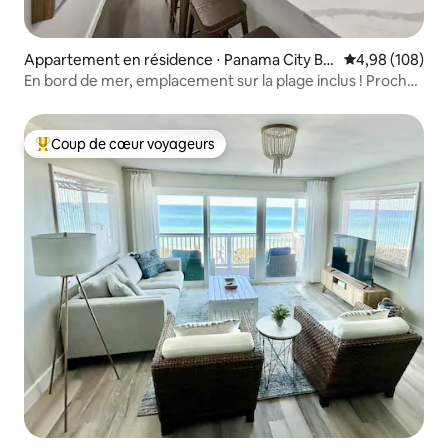
Appartement en résidence ⋅ Panama City Be
Évaluation moy
4,98 (108)
ach
En bord de mer, emplacement sur la plage inclus ! Proche
de tout !
Coup de cœur voyageurs
Coups de cœur voyageurs les plus appréciés