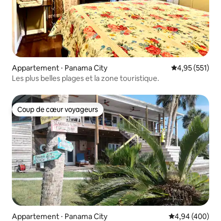
Appartement ⋅ Panama City
Évaluation moy
4,95 (551)
Les plus belles plages et la zone touristique.
Coup de cœur voyageurs
Coup de cœur voyageurs
Appartement ⋅ Panama City
Évaluation moy
4,94 (400)