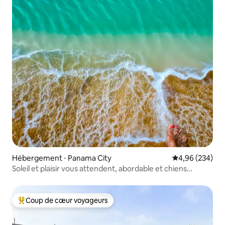
Hébergement ⋅ Panama City
Évaluation moy
4,96 (234)
Soleil et plaisir vous attendent, abordable et chiens
bienvenus
Coup de cœur voyageurs
Coups de cœur voyageurs les plus appréciés