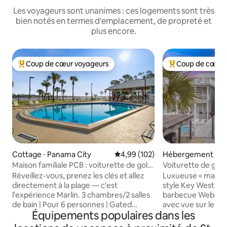
Les voyageurs sont unanimes : ces logements sont très
bien notés en termes d'emplacement, de propreté et
plus encore.
Coup de cœur voyageurs
Coup de cœur 
Coups de cœur voyageurs les plus appréciés
Coups de cœur vo
Cottage ⋅ Panama City
Évaluation moyenne sur la base 
4,99 (102)
Hébergement ⋅ Pa
y
Maison familiale PCB : voiturette de golf,
Voiturette de golf 
piscines, plage
longues | Animau
Réveillez-vous, prenez les clés et allez
Luxueuse « maison 
directement à la plage — c'est
style Key West ave
l'expérience Marlin. 3 chambres/2 salles
barbecue Weber et 
de bain | Pour 6 personnes | Gated
avec vue sur le golfe ! ★ « Exc
Équipements populaires dans les
Venture Out Resort, Panama City Beach
équipements, cui
🛺 Voiturette de golf incluse – aucune
approvisionnée, li