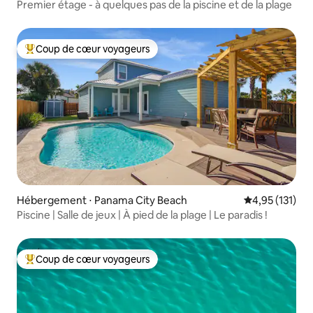
Premier étage - à quelques pas de la piscine et de la plage
Coup de cœur voyageurs
Coups de cœur voyageurs les plus appréciés
Hébergement ⋅ Panama City Beach
Évaluation moy
4,95 (131)
Piscine | Salle de jeux | À pied de la plage | Le paradis !
Coup de cœur voyageurs
Coups de cœur voyageurs les plus appréciés