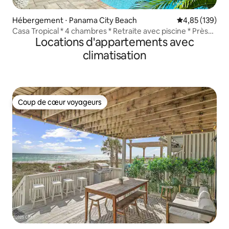
Hébergement ⋅ Panama City Beach
Évaluation moy
4,85 (139)
Casa Tropical * 4 chambres * Retraite avec piscine * Près
Locations d'appartements avec
de la plage
climatisation
Coup de cœur voyageurs
Coup de cœur voyageurs