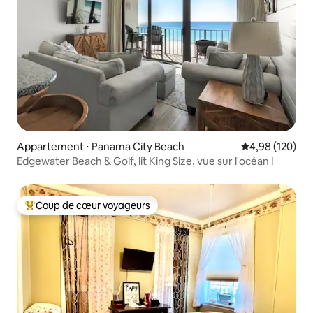
Appartement ⋅ Panama City Beach
Évaluation moy
4,98 (120)
Edgewater Beach & Golf, lit King Size, vue sur l'océan !
Coup de cœur voyageurs
Coups de cœur voyageurs les plus appréciés