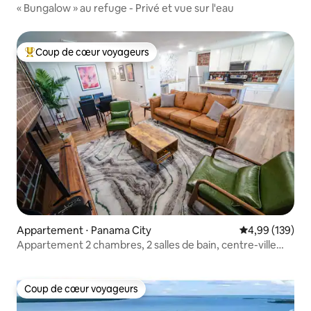
« Bungalow » au refuge - Privé et vue sur l'eau
Coup de cœur voyageurs
Coups de cœur voyageurs les plus appréciés
Appartement ⋅ Panama City
Évaluation moy
4,99 (139)
Appartement 2 chambres, 2 salles de bain, centre-ville
historique de Palm Coast
Coup de cœur voyageurs
Coup de cœur voyageurs