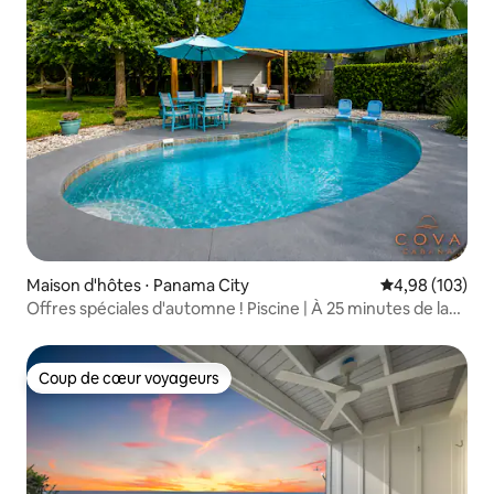
Maison d'hôtes ⋅ Panama City
Évaluation moy
4,98 (103)
Offres spéciales d'automne ! Piscine | À 25 minutes de la
plage | Cuisine
Coup de cœur voyageurs
Coup de cœur voyageurs