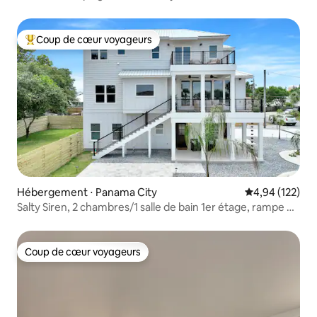
Coup de cœur voyageurs
Coups de cœur voyageurs les plus appréciés
Hébergement ⋅ Panama City
Évaluation moy
4,94 (122)
Salty Siren, 2 chambres/1 salle de bain 1er étage, rampe de
bateau : animaux acceptés
Coup de cœur voyageurs
Coup de cœur voyageurs