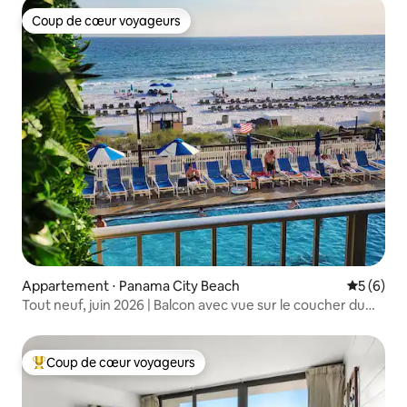
Coup de cœur voyageurs
Coup de cœur voyageurs
Appartement ⋅ Panama City Beach
Évaluatio
5 (6)
Tout neuf, juin 2026 | Balcon avec vue sur le coucher du
soleil | 3 piscines
Coup de cœur voyageurs
Coups de cœur voyageurs les plus appréciés