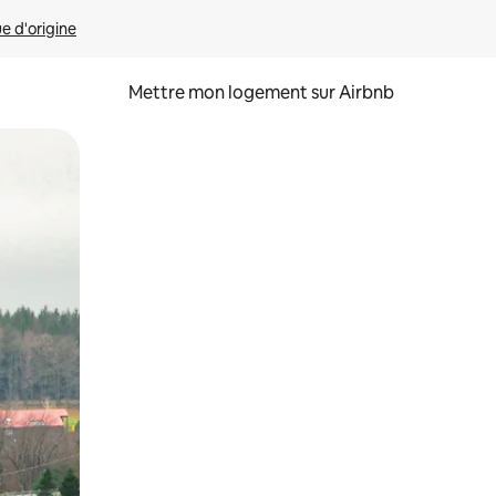
ue d'origine
Mettre mon logement sur Airbnb
sant glisser.