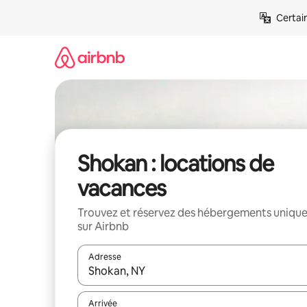
Aller
Certai
directement
au
contenu
Shokan : locations de
vacances
Trouvez et réservez des hébergements uniqu
sur Airbnb
Adresse
Lorsque les résultats s'affichent, utilisez les flèc
Arrivée