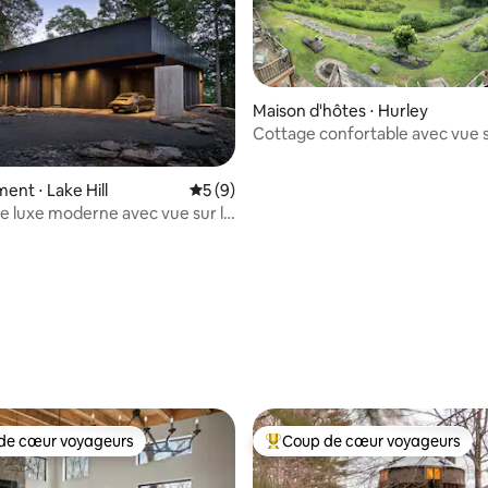
Maison d'hôtes ⋅ Hurley
Cottage confortable avec vue s
montagne et le réservoir d'As
nt ⋅ Lake Hill
Évaluation moyenne sur la base de 9 co
5 (9)
de luxe moderne avec vue sur la
+ jacuzzi
 la base de 97 commentaires : 4,97 sur 5
de cœur voyageurs
Coup de cœur voyageurs
 cœur voyageurs les plus appréciés
Coups de cœur voyageurs les p