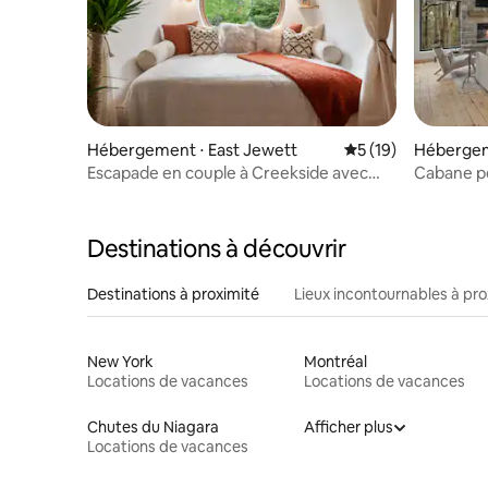
Hébergement ⋅ East Jewett
Évaluation moyenne
5 (19)
Hébergem
Escapade en couple à Creekside avec
Cabane p
jacuzzi, sauna et plus encore !
Destinations à découvrir
Destinations à proximité
Lieux incontournables à pro
New York
Montréal
Locations de vacances
Locations de vacances
Chutes du Niagara
Afficher plus
Locations de vacances