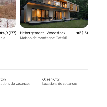
taires : 4,99 sur 5
Évaluation moyenne sur la base de 177 commentaires : 4,9 sur 5
4,9 (177)
Hébergement ⋅ Woodstock
Évaluation moyenne
5 (16)
r la
Maison de montagne Catskill
ston
Ocean City
ations de vacances
Locations de vacances