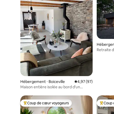
Hébergeme
Retraite 
montagne 
Hébergement ⋅ Boiceville
Évaluation moyenne sur
4,97 (97)
Maison entière isolée au bord d'un
ruisseau
Coup de cœur voyageurs
Coup 
Coups de cœur voyageurs les plus appréciés
Coups de