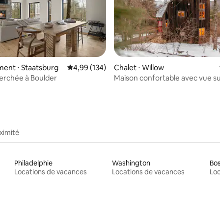
 sur la base de 19 commentaires : 5 sur 5
ent ⋅ Staatsburg
Évaluation moyenne sur la base de 134 commen
4,99 (134)
Chalet ⋅ Willow
erchée à Boulder
Maison confortable avec vue su
montagne près de Woodstock
ximité
Philadelphie
Washington
Bo
Locations de vacances
Locations de vacances
Loc