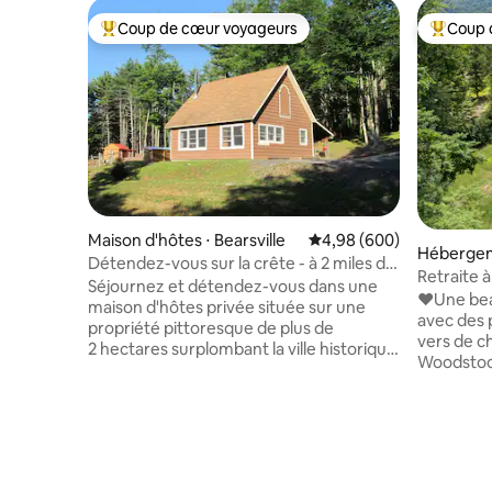
Coup de cœur voyageurs
Coup 
Coups de cœur voyageurs les plus appréciés
Coups de
Maison d'hôtes ⋅ Bearsville
Évaluation moyenne sur 
4,98 (600)
Hébergem
Détendez-vous sur la crête - à 2 miles de
Retraite à
Woodstock
Séjournez et détendez-vous dans une
Charmant,
❤️Une bea
maison d'hôtes privée située sur une
avec des
propriété pittoresque de plus de
vers de ch
2 hectares surplombant la ville historique
Woodstock
de Woodstock, dans l'État de New York.
Saugerties
Le cottage est niché en hauteur, au bord
nombreuse
d'une route privée, dans un cadre
options de
champêtre paisible, mais idéalement
PinkyHous
situé à seulement 3 kilomètres de
se réunis
Woodstock et à 16 kilomètres de
moment et