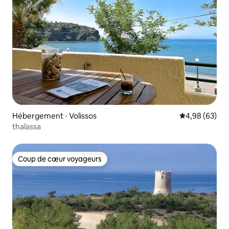
Hébergement ⋅ Volissos
Évaluation mo
4,98 (63)
thalassa
Coup de cœur voyageurs
Coup de cœur voyageurs