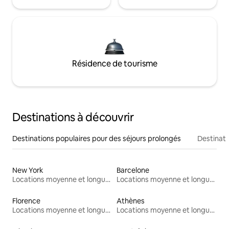
Résidence de tourisme
Destinations à découvrir
Destinations populaires pour des séjours prolongés
Destinati
New York
Barcelone
Locations moyenne et longue durée
Locations moyenne et longue durée
Florence
Athènes
Locations moyenne et longue durée
Locations moyenne et longue durée