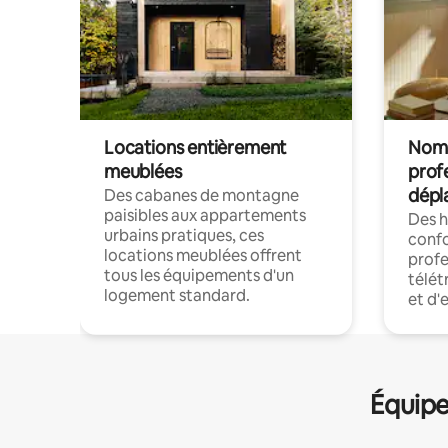
Locations entièrement
Noma
meublées
prof
dépl
Des cabanes de montagne
paisibles aux appartements
Des 
urbains pratiques, ces
confo
locations meublées offrent
profe
tous les équipements d'un
télét
logement standard.
et d'
Équipe