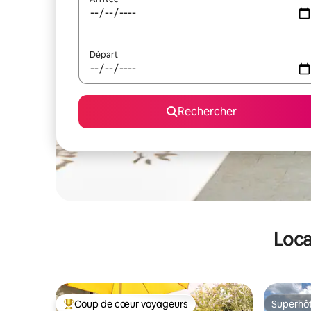
Départ
Rechercher
Loca
Coup de cœur voyageurs
Superhô
Coups de cœur voyageurs les plus appréciés
Superhô