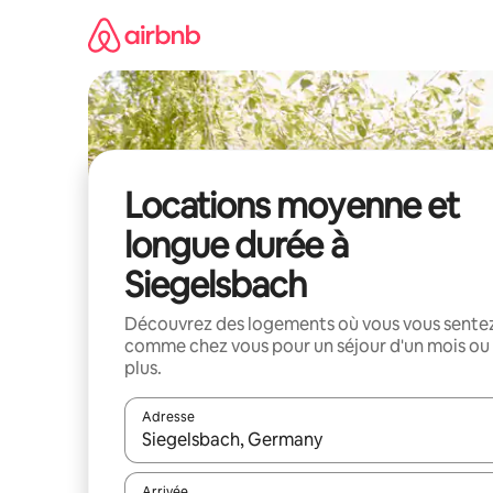
Aller
directement
au
contenu
Locations moyenne et
longue durée à
Siegelsbach
Découvrez des logements où vous vous sente
comme chez vous pour un séjour d'un mois ou
plus.
Adresse
Lorsque les résultats s'affichent, utilisez les flèc
Arrivée