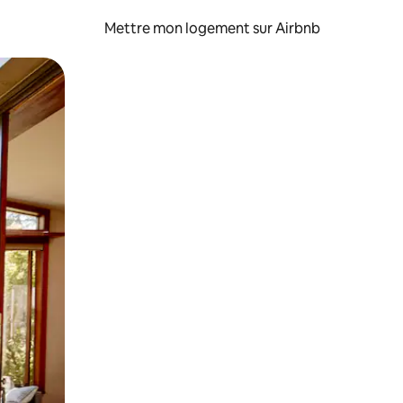
Mettre mon logement sur Airbnb
sant glisser.