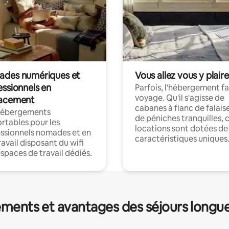
des numériques et
Vous allez vous y plaire
essionnels en
Parfois, l'hébergement fai
voyage. Qu'il s'agisse de
acement
cabanes à flanc de falais
hébergements
de péniches tranquilles, 
rtables pour les
locations sont dotées de
ssionnels nomades et en
caractéristiques uniques
ravail disposant du wifi
espaces de travail dédiés.
ments et avantages des séjours longu