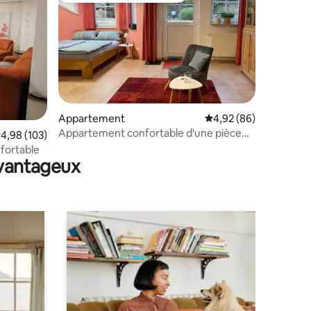
Appartement
Évaluation moyenne su
4,92 (86)
Appartement confortable d'une pièce
mmentaires : 5 sur 5
valuation moyenne sur la base de 103 commentaires : 4,98 sur 5
4,98 (103)
avec salle de bain, entrée séparée et
fortable
parking
avantageux