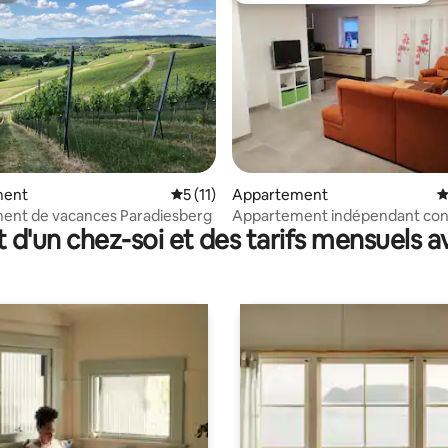
la base de 200 commentaires : 4,99 sur 5
ment
Évaluation moyenne sur la base de 11 co
5 (11)
Appartement
É
ent de vacances Paradiesberg
Appartement indépendant con
t d'un chez-soi et des tarifs mensuels 