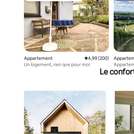
Appartement
Évaluation moyenne sur 
4,99 (200)
Apparte
Un logement, rien que pour moi
Appartem
Le confor