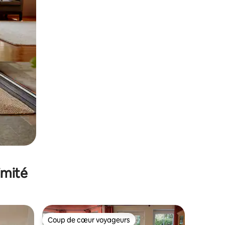
imité
Coup de cœur voyageurs
lus appréciés
Coup de cœur voyageurs