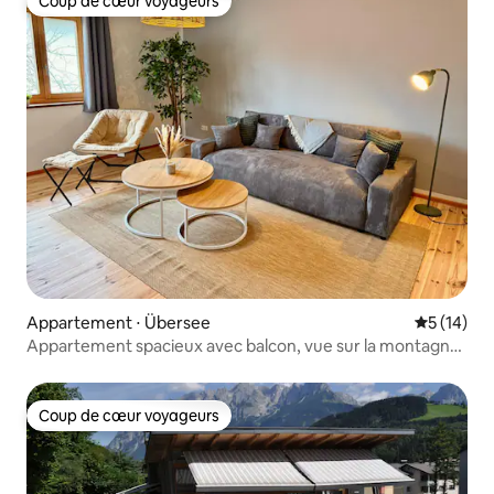
Coup de cœur voyageurs
Coup de cœur voyageurs
Appartement ⋅ Übersee
Évaluation
5 (14)
Appartement spacieux avec balcon, vue sur la montagne
et le lac
Coup de cœur voyageurs
Coup de cœur voyageurs