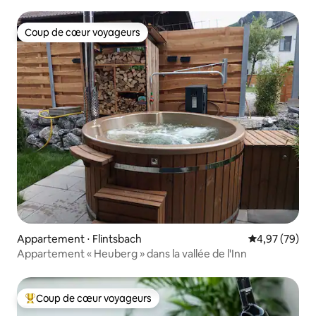
Coup de cœur voyageurs
Coup de cœur voyageurs
Appartement ⋅ Flintsbach
Évaluation mo
4,97 (79)
Appartement « Heuberg » dans la vallée de l'Inn
Coup de cœur voyageurs
Coups de cœur voyageurs les plus appréciés