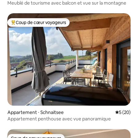
Meublé de tourisme avec balcon et vue sur la montagne
Coup de cœur voyageurs
Coups de cœur voyageurs les plus appréciés
Appartement ⋅ Schnaitsee
Évaluation
5 (20)
Appartement penthouse avec vue panoramique