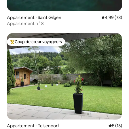
Appartement ⋅ Saint Gilgen
Évaluation mo
4,99 (73)
Appartement n ° 8
Coup de cœur voyageurs
Coups de cœur voyageurs les plus appréciés
Appartement ⋅ Teisendorf
Évaluation
5 (15)