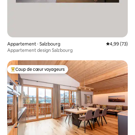
Appartement ⋅ Salzbourg
Évaluation mo
4,99 (73)
Appartement design Salzbourg
Coup de cœur voyageurs
Coups de cœur voyageurs les plus appréciés