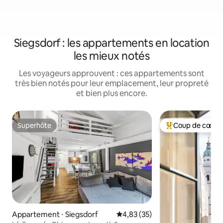
Siegsdorf : les appartements en location
les mieux notés
Les voyageurs approuvent : ces appartements sont
très bien notés pour leur emplacement, leur propreté
et bien plus encore.
Superhôte
Coup de cœur 
Superhôte
Coups de cœur vo
Appartement ⋅ Siegsdorf
Évaluation moyenne sur la base
4,83 (35)