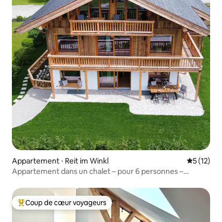
Appartement ⋅ Reit im Winkl
Évaluation
5 (12)
Appartement dans un chalet – pour 6 personnes –
3 chambres – Bergstadl
Coup de cœur voyageurs
Coups de cœur voyageurs les plus appréciés