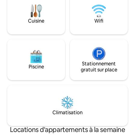
principales attract
pied. • 75 m², au 2e étage « 3e étage
(système américain
ascenseur (seule
Cuisine
Wifi
seuil à l'entrée du
Stationnement
Piscine
gratuit sur place
Climatisation
Locations d'appartements à la semaine