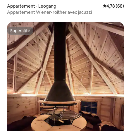
Appartement ⋅ Leogang
Évaluation mo
4,78 (68)
Appartement Wiener-roither avec jacuzzi
Superhôte
Superhôte