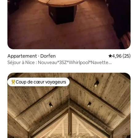
Appartement ⋅ Dorfen
Évaluation mo
4,96 (25)
Séjour à Nice : Nouveau*3SZ*Whirlpool*Navette
Oktoberfest
Coup de cœur voyageurs
Coups de cœur voyageurs les plus appréciés