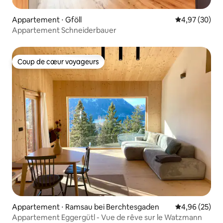
Appartement ⋅ Gföll
Évaluation mo
4,97 (30)
Appartement Schneiderbauer
Coup de cœur voyageurs
Coup de cœur voyageurs
Appartement ⋅ Ramsau bei Berchtesgaden
Évaluation mo
4,96 (25)
Appartement Eggergütl - Vue de rêve sur le Watzmann