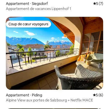
Appartement ⋅ Siegsdorf
Évaluatio
5 (7)
Appartement de vacances Lippenhof 1
Coup de cœur voyageurs
Coup de cœur voyageurs
Appartement ⋅ Piding
Évaluatio
5 (6)
Alpine View aux portes de Salzbourg + Netflix MACE