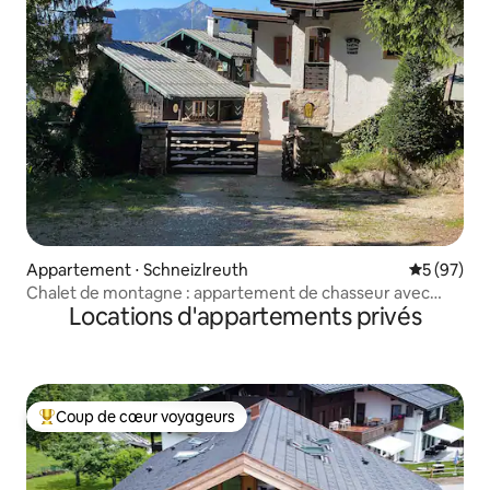
Appartement ⋅ Schneizlreuth
Évaluation
5 (97)
Chalet de montagne : appartement de chasseur avec
Locations d'appartements privés
cheminée
Coup de cœur voyageurs
Coups de cœur voyageurs les plus appréciés