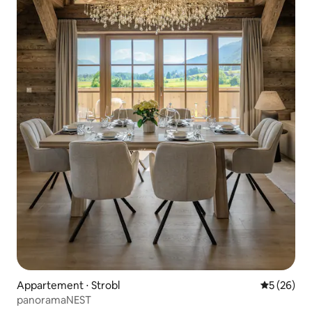
Appartement ⋅ Strobl
Évaluation
5 (26)
panoramaNEST