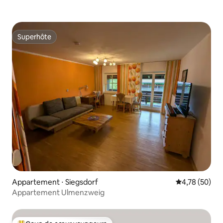
Superhôte
Superhôte
Appartement ⋅ Siegsdorf
Évaluation mo
4,78 (50)
Appartement Ulmenzweig