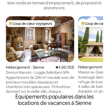
bien notés en termes d'emplacement, de propreté et
plus encore.
Coup de cœur voyageurs
Coup de cœur 
Coups de cœur voyageurs les plus appréciés
Coups de cœur vo
Hébergement ⋅ S
Hébergement ⋅ Sienne
Évaluation moyenne sur la base 
4,95 (153)
Maison au Gianni - 
Domus Nannini - Loggia Salimbeni SPA
Aménagé dans une
Appartement de 200 m² meublé avec de
refuge de luxe pr
précieux meubles classiques et
4 salles de bain, u
chambres très spacieuses: 13 fenêtres
équipée, un grand 
donnant sur la vieille ville, chaque
Équipements populaires dans les
privatif avec parki
fenêtre offre une vue unique sur la ville.
avec canapés, un 
Salon grand et spacieux avec une vue
locations de vacances à Sienne
extérieur et une cu
incomparable sur le début de Banchi di