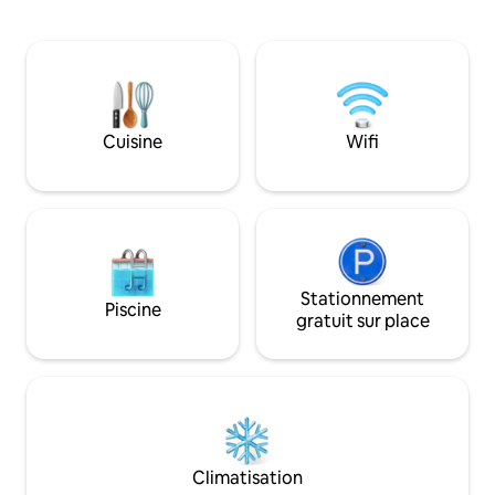
Idéale pour ceux 
Sopra, la Piazza Salimbeni et le siège du
expérience unique,
Monte dei Paschi, formé par les nobles
rustique au confo
palais Tantucci, Salimbeni et Spannocchi.
pour les familles ou
Deuxième salon avec bibliothèque,
promet des soirée
canapé-lit et la même vue exclusive. 2
étoiles, entre déte
grandes chambres avec vue sur la ville et
dîners en plein ai
lits king-size. 3 salles de bains dont une
Cuisine
Wifi
inoubliable vous a
avec jacuzzi et une avec douche. Un
coin de paradis !
long couloir qui traverse l'appartement,
une entrée spacieuse et une terrasse
privée sur la cour intérieure. Troisième
salon avec canapé-lit et vue sur la ville.
Salle à manger avec vue panoramique
sur le Duomo de Sienne et la Basilique de
San Domenico qui se distinguent par les
Stationnement
Piscine
toits médiévaux de Sienne à quelques
gratuit sur place
mètres de nous. Cuisine entièrement
équipée avec buanderie. Il occupe tout
le deuxième étage de notre palais des
1600 et offre des vues uniques et
privilégiées sur Sienne et ses merveilles
architecturales. Nous sommes sur
Banchi sopra Sopra, le parcours principal
Climatisation
du centre historique de Sienne, en