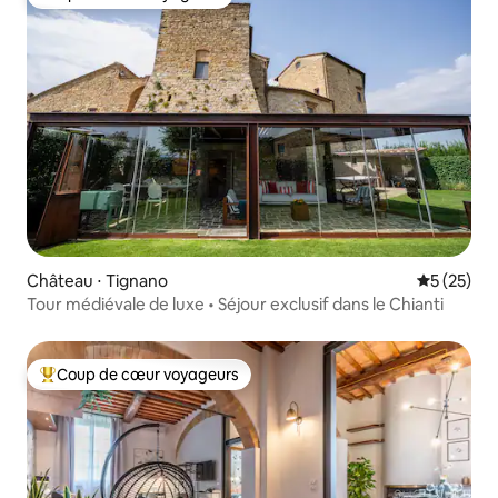
Coup de cœur voyageurs
Château ⋅ Tignano
Évaluation
5 (25)
Tour médiévale de luxe • Séjour exclusif dans le Chianti
Coup de cœur voyageurs
Coups de cœur voyageurs les plus appréciés