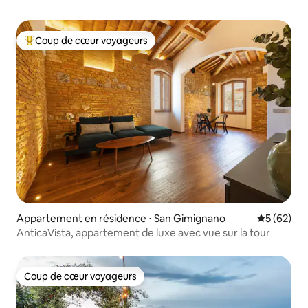
Coup de cœur voyageurs
Coups de cœur voyageurs les plus appréciés
Appartement en résidence ⋅ San Gimignano
Évaluation
5 (62)
AnticaVista, appartement de luxe avec vue sur la tour
Coup de cœur voyageurs
Coup de cœur voyageurs