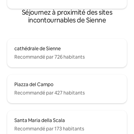
dessous de la maison, vous trouverez les
meilleures boutiques du centre avec
Séjournez à proximité des sites
toutes les marques de haute couture,
incontournables de Sienne
de nombreux restaurants; Vignobles,
bars et supermarchés avec des produits
toscans typiques.
cathédrale de Sienne
Recommandé par 726 habitants
Piazza del Campo
Recommandé par 427 habitants
Santa Maria della Scala
Recommandé par 173 habitants