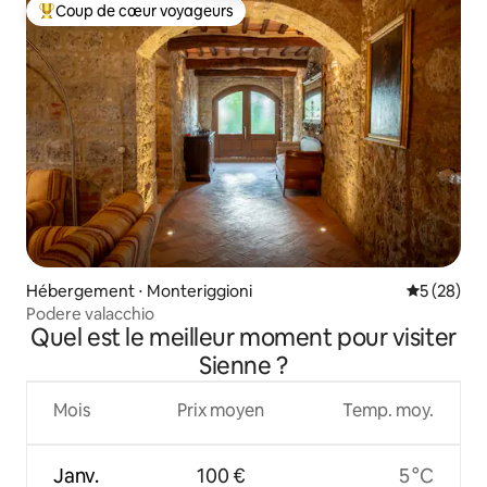
Coup de cœur voyageurs
Coups de cœur voyageurs les plus appréciés
Hébergement ⋅ Monteriggioni
Évaluation
5 (28)
Podere valacchio
Quel est le meilleur moment pour visiter
Sienne ?
Mois
Prix moyen
Temp. moy.
Janv.
100 €
5 °C