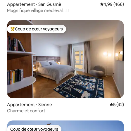
Appartement ⋅ San Gusmè
Évaluation moy
4,99 (466)
Magnifique village médiéval ! ! !
Coup de cœur voyageurs
Coups de cœur voyageurs les plus appréciés
Appartement ⋅ Sienne
Évaluation
5 (42)
Charme et confort
Coup de cœur voyageurs