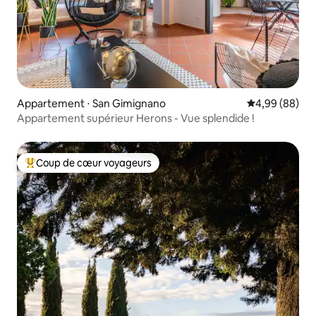
Appartement ⋅ San Gimignano
Évaluation mo
4,99 (88)
Appartement supérieur Herons - Vue splendide !
Coup de cœur voyageurs
Coups de cœur voyageurs les plus appréciés