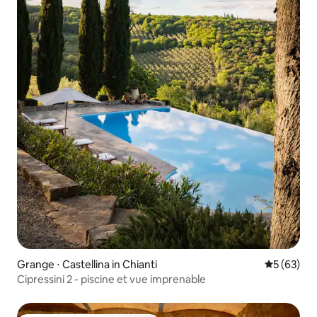
Grange ⋅ Castellina in Chianti
Évaluation
5 (63)
Cipressini 2 - piscine et vue imprenable