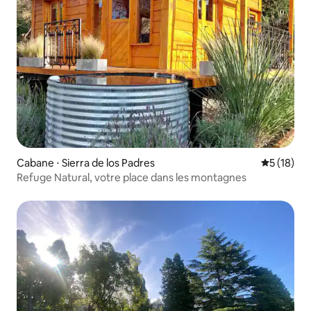
Cabane ⋅ Sierra de los Padres
Évaluation
5 (18)
Refuge Natural, votre place dans les montagnes