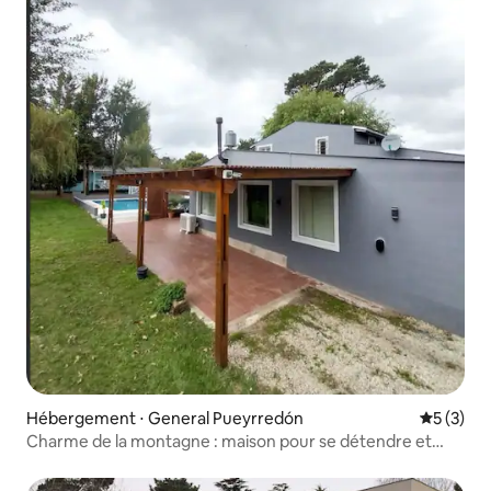
Hébergement ⋅ General Pueyrredón
Évaluatio
5 (3)
Charme de la montagne : maison pour se détendre et
profiter