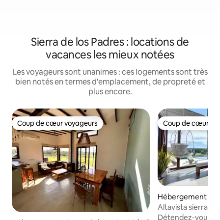
Sierra de los Padres : locations de
vacances les mieux notées
Les voyageurs sont unanimes : ces logements sont très
bien notés en termes d'emplacement, de propreté et
plus encore.
Coup de cœur voyageurs
Coup de cœur vo
Coup de cœur voyageurs
Coup de cœur vo
Hébergement ⋅ Sie
Padres
Altavista sierra m
Détendez-vous en 