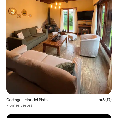
Cottage ⋅ Mar del Plata
Évaluation
5 (17)
Plumes vertes