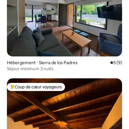
Hébergement ⋅ Sierra de los Padres
Évaluatio
5 (9)
Séjour minimum 3 nuits.
Coup de cœur voyageurs
Coups de cœur voyageurs les plus appréciés