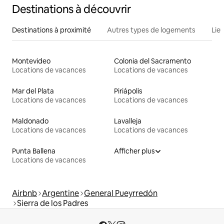
Destinations à découvrir
Destinations à proximité
Autres types de logements
Lie
Montevideo
Colonia del Sacramento
Locations de vacances
Locations de vacances
Mar del Plata
Piriápolis
Locations de vacances
Locations de vacances
Maldonado
Lavalleja
Locations de vacances
Locations de vacances
Punta Ballena
Afficher plus
Locations de vacances
Airbnb
Argentine
General Pueyrredón
Sierra de los Padres