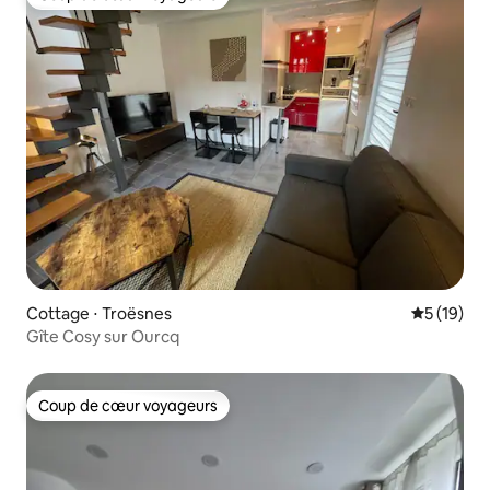
Coup de cœur voyageurs
Cottage ⋅ Troësnes
Évaluation
5 (19)
Gîte Cosy sur Ourcq
Coup de cœur voyageurs
Coup de cœur voyageurs