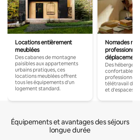
Locations entièrement
Nomades num
meublées
professionnel
déplacement
Des cabanes de montagne
paisibles aux appartements
Des hébergem
urbains pratiques, ces
confortables p
locations meublées offrent
professionnels
tous les équipements d'un
télétravail dis
logement standard.
et d'espaces de
Équipements et avantages des séjours
longue durée