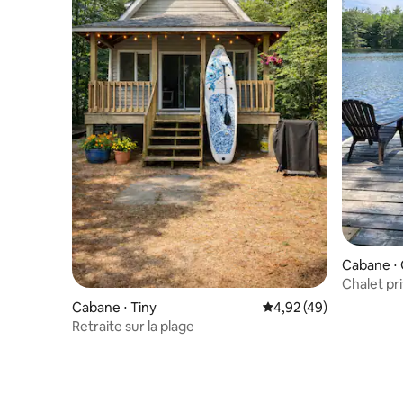
Cabane ⋅ 
Chalet pr
Cabane ⋅ Tiny
Évaluation moyenne sur
4,92 (49)
Retraite sur la plage