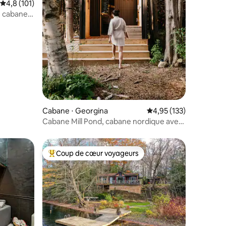
Évaluation moyenne sur la base de 101 commentaires : 4,8 sur 5
4,8 (101)
e cabane
taires : 4,96 sur 5
Cabane ⋅ Georgina
Évaluation moyenne sur
4,95 (133)
Cabane Mill Pond, cabane nordique avec
sauna et jacuzzi
Coup de cœur voyageurs
Coups de cœur voyageurs les plus appréciés