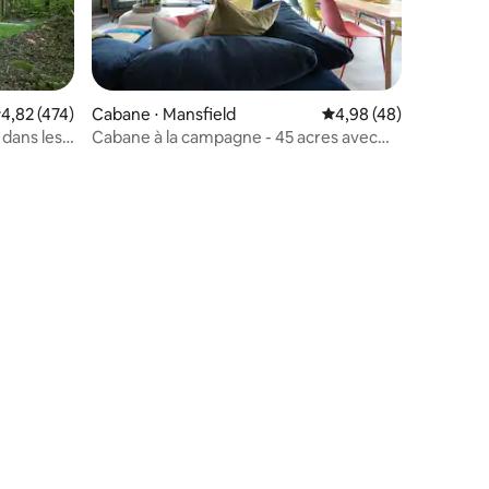
valuation moyenne sur la base de 474 commentaires : 4,82 sur 5
4,82 (474)
Cabane ⋅ Mansfield
Évaluation moyenne su
4,98 (48)
dans les
Cabane à la campagne - 45 acres avec
baignade en eau douce
mmentaires : 5 sur 5