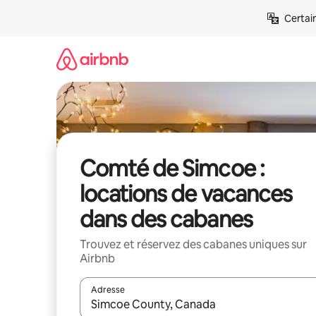
Aller
Certai
directement
au
contenu
Comté de Simcoe :
locations de vacances
dans des cabanes
Trouvez et réservez des cabanes uniques sur
Airbnb
Adresse
Lorsque les résultats s'affichent, utilisez les flèc