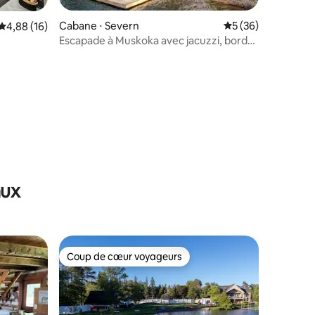
Cabane ⋅ Severn
Évaluation moyenne
5 (36)
Évaluation moyenne sur la base de 16 commentaires : 4,88 sur 5
4,88 (16)
Escapade à Muskoka avec jacuzzi, bord
de l’eau et foyer extérieur
taires : 4,88 sur 5
aux
Coup de cœur voyageurs
Coup de cœur voyageurs