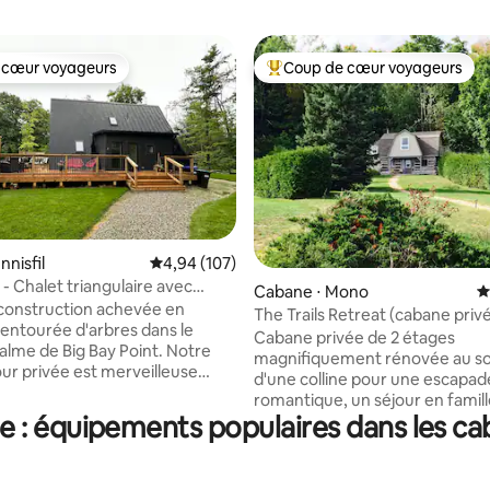
 cœur voyageurs
Coup de cœur voyageurs
 cœur voyageurs
Coups de cœur voyageurs les p
nnisfil
Évaluation moyenne sur la base de 107 commen
4,94 (107)
- Chalet triangulaire avec
Cabane ⋅ Mono
É
r la base de 81 commentaires : 4,98 sur 5
construction achevée en
The Trails Retreat (cabane priv
, entourée d'arbres dans le
Cabane privée de 2 étages
lme de Big Bay Point. Notre
magnifiquement rénovée au 
ur privée est merveilleuse
d'une colline pour une escapad
tendre, jouer au football, faire
romantique, un séjour en famil
, un feu de camp... Accès à
: équipements populaires dans les ca
retraite d'amis, découvrez un 
par quelques zones accessibles à
du pays ensemble. Soutenu par 
et les sentiers et loin de notre
aurant, accès à la plage, tous
familiale, à quelques minutes d