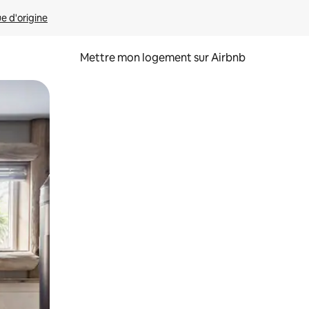
ue d'origine
Mettre mon logement sur Airbnb
sant glisser.