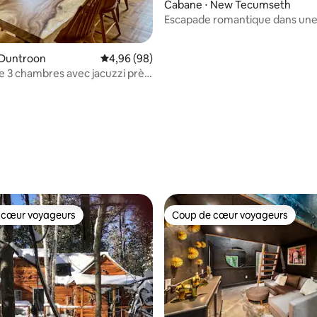
Cabane ⋅ New Tecumseth
Escapade romantique dans un
avec spa/sauna
 Duntroon
Évaluation moyenne sur la base de 98 commen
4,96 (98)
 3 chambres avec jacuzzi près
a Beach
 cœur voyageurs
Coup de cœur voyageurs
 cœur voyageurs
Coup de cœur voyageurs