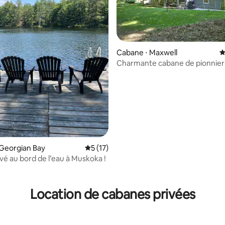
Cabane ⋅ Maxwell
É
Charmante cabane de pionnier 
bois
Georgian Bay
Évaluation moyenne sur la base de 17 co
5 (17)
ivé au bord de l’eau à Muskoka !
 la base de 49 commentaires : 4,92 sur 5
Location de cabanes privées