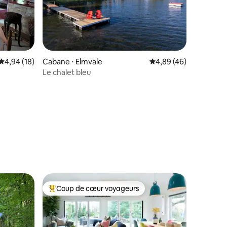
Évaluation moyenne sur la base de 18 commentaires : 4,94 sur 5
4,94 (18)
Cabane ⋅ Elmvale
Évaluation moyenne su
4,89 (46)
Le chalet bleu
taires : 4,99 sur 5
Coup de cœur voyageurs
Coups de cœur voyageurs les plus appréciés