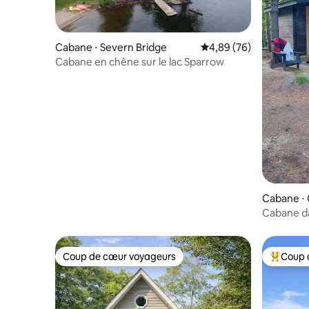
Cabane ⋅ Severn Bridge
Évaluation moyenne sur
4,89 (76)
Cabane en chêne sur le lac Sparrow
Cabane ⋅
Cabane da
Coup de cœur voyageurs
Coup 
Coup de cœur voyageurs
Coups de