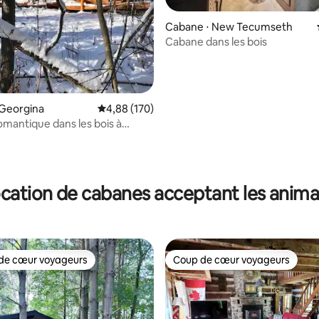
Cabane ⋅ New Tecumseth
Cabane dans les bois
 Georgina
Évaluation moyenne sur la base de 170 commen
4,88 (170)
mantique dans les bois à
 80 km de la tour CN
r la base de 58 commentaires : 4,81 sur 5
cation de cabanes acceptant les anim
de cœur voyageurs
Coup de cœur voyageurs
 cœur voyageurs les plus appréciés
Coup de cœur voyageurs