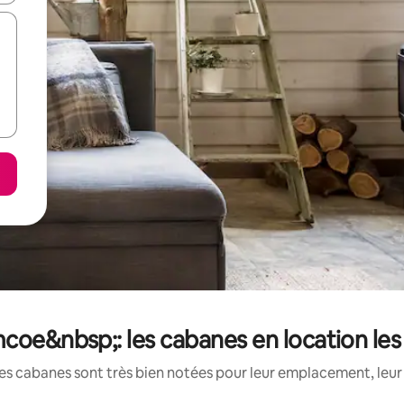
oe&nbsp;: les cabanes en location le
es cabanes sont très bien notées pour leur emplacement, leur 