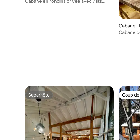
Cabane en rondins privée avec 7 lits,
2 futons et jacuzzi
Cabane ⋅
Cabane de
de Wasag
Superhôte
Coup de
Superhôte
Coup de