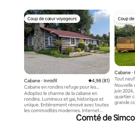
Coup de cœur voyageurs
Coup de
Coup de cœur voyageurs
Coup de
Cabane ⋅ I
Tout neuf 
Cabane ⋅ Innisfil
Évaluation moyenne su
4,98 (81)
jacuzzi !
Nouvelle 
Cabane en rondins refuge pour les
juin 2024
oiseaux
Adoptez le charme de la cabane en
quartier ca
rondins. Lumineux et gai, historique et
grande co
unique. Entièrement rénové avec toutes
pour se dé
les commodités modernes. Internet
un barbecue
Comté de Simcoe 
Starlink et chargeur pour véhicule
la plage 
électrique. À proximité d'une grande
pied. Friday Harbour Resort, studio de
variété d'activités, de sentiers pédestres,
yoga, rest
du lac Simcoe, de parcs au bord du lac, de