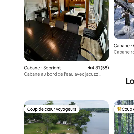
Cabane ⋅
Cabane ro
seulement
Cabane ⋅ Sebright
Évaluation moyenne su
4,81 (58)
Cabane au bord de l'eau avec jacuzzi
Lo
intérieur, à 90 min de la région du Grand
Toronto
Coup de cœur voyageurs
Coup 
Coup de cœur voyageurs
Coups de