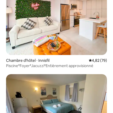
Chambre d'hôtel ⋅ Innisfil
Évaluation mo
4,82 (79)
Piscine*Foyer*Jacuzzi*Entièrement approvisionné