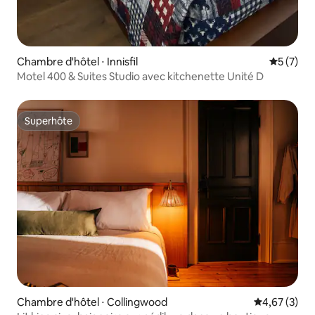
Chambre d'hôtel ⋅ Innisfil
Évaluatio
5 (7)
Motel 400 & Suites Studio avec kitchenette Unité D
Superhôte
Superhôte
Chambre d'hôtel ⋅ Collingwood
Évaluation m
4,67 (3)