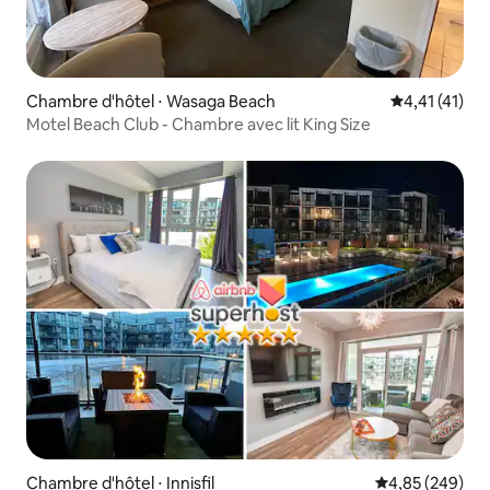
Chambre d'hôtel ⋅ Wasaga Beach
Évaluation mo
4,41 (41)
Motel Beach Club - Chambre avec lit King Size
Chambre d'hôtel ⋅ Innisfil
Évaluation moy
4,85 (249)