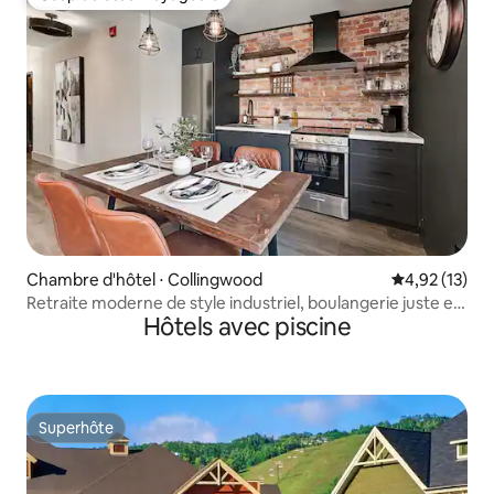
Coup de cœur voyageurs
Chambre d'hôtel ⋅ Collingwood
Évaluation mo
4,92 (13)
Retraite moderne de style industriel, boulangerie juste en
Hôtels avec piscine
dessous
Superhôte
Superhôte