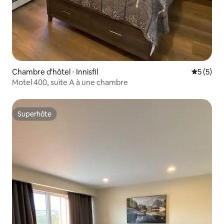
Chambre d'hôtel ⋅ Innisfil
Évaluatio
5 (5)
Motel 400, suite A à une chambre
Superhôte
Superhôte