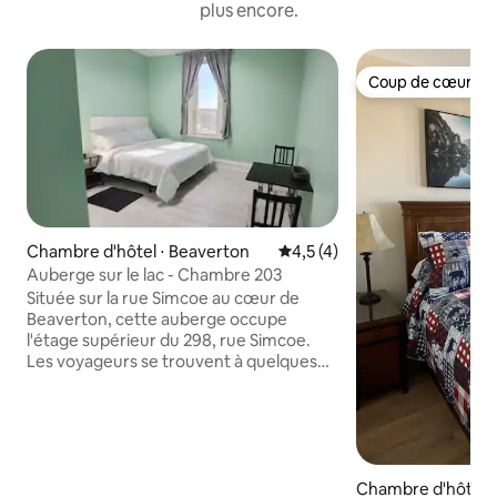
plus encore.
Coup de cœur vo
Coup de cœur vo
Chambre d'hôtel ⋅ Beaverton
Évaluation moyenne sur la ba
4,5 (4)
Auberge sur le lac - Chambre 203
Située sur la rue Simcoe au cœur de
Beaverton, cette auberge occupe
l'étage supérieur du 298, rue Simcoe.
Les voyageurs se trouvent à quelques
pas des commerces locaux, des cafés et
de la rivière Beaver, et le lac Simcoe est à
quelques pas seulement. L'auberge
comprend quatre chambres privées.
Chambre 203 : La chambre est privée et
conçue pour la simplicité, le confort et la
Chambre d'hôtel ⋅ I