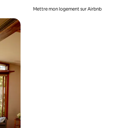
Mettre mon logement sur Airbnb
sant glisser.