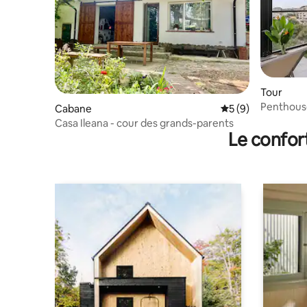
Tour
Penthouse à
Cabane
Évaluation moyenn
5 (9)
Vista
Casa Ileana - cour des grands-parents
Le confor