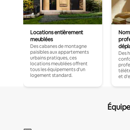
Locations entièrement
Noma
meublées
prof
dépl
Des cabanes de montagne
paisibles aux appartements
Des 
urbains pratiques, ces
confo
locations meublées offrent
profe
tous les équipements d'un
télét
logement standard.
et d'
Équipe