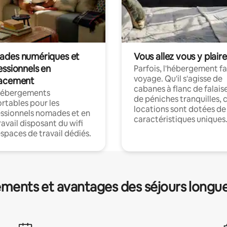
des numériques et
Vous allez vous y plaire
essionnels en
Parfois, l'hébergement fai
voyage. Qu'il s'agisse de
acement
cabanes à flanc de falais
hébergements
de péniches tranquilles, 
rtables pour les
locations sont dotées de
ssionnels nomades et en
caractéristiques uniques
ravail disposant du wifi
espaces de travail dédiés.
ments et avantages des séjours longu