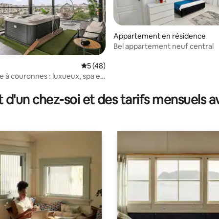
Appartement en résidence
Bel appartement neuf central
Évaluation moyenne sur la base de 48 co
5 (48)
 couronnes : luxueux, spa et
e sur la base de 9 commentaires : 5 sur 5
t d'un chez-soi et des tarifs mensuels 