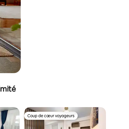
imité
Coup de cœur voyageurs
lus appréciés
Coup de cœur voyageurs