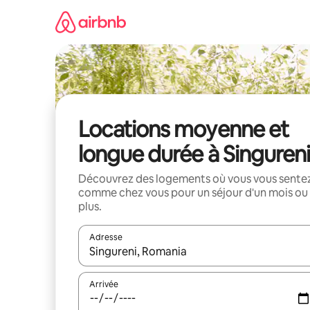
Aller
directement
au
contenu
Locations moyenne et
longue durée à Singureni
Découvrez des logements où vous vous sente
comme chez vous pour un séjour d'un mois ou
plus.
Adresse
Lorsque les résultats s'affichent, utilisez les flèc
Arrivée