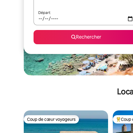
Départ
Rechercher
Loca
Coup de cœur voyageurs
Coup 
Coup de cœur voyageurs
Coups de