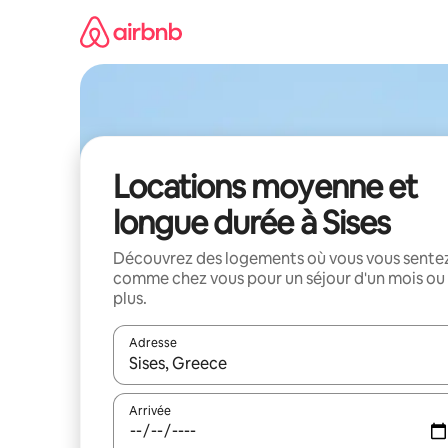
Aller
directement
au
contenu
Locations moyenne et
longue durée à Sises
Découvrez des logements où vous vous sente
comme chez vous pour un séjour d'un mois ou
plus.
Adresse
Lorsque les résultats s'affichent, utilisez les flèc
Arrivée