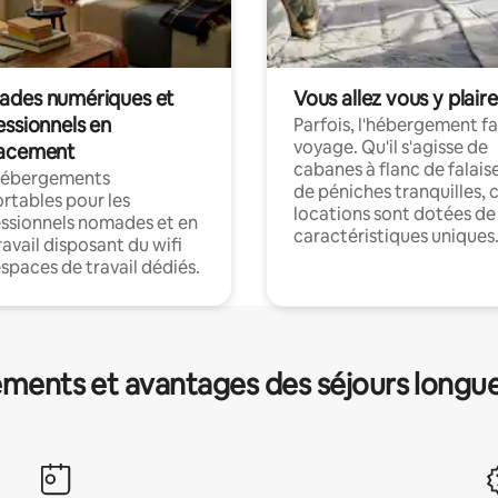
des numériques et
Vous allez vous y plaire
essionnels en
Parfois, l'hébergement fai
voyage. Qu'il s'agisse de
acement
cabanes à flanc de falais
hébergements
de péniches tranquilles, 
rtables pour les
locations sont dotées de
ssionnels nomades et en
caractéristiques uniques
ravail disposant du wifi
espaces de travail dédiés.
ments et avantages des séjours longu