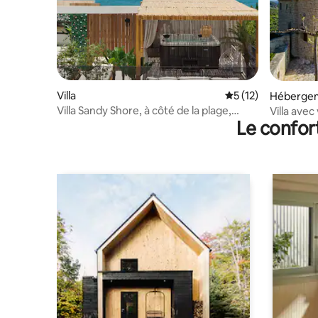
Villa
Évaluation moyenne
5 (12)
Héberge
Villa Sandy Shore, à côté de la plage,
Villa ave
Le confor
restaurants et boutiques
oliveraies