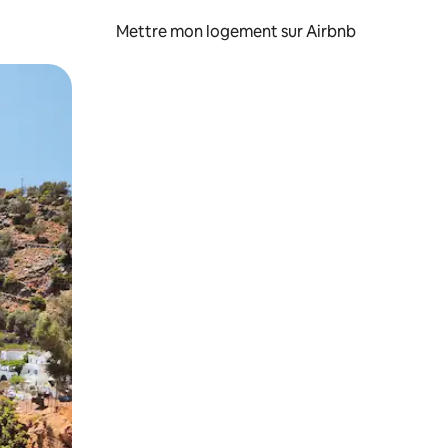
Mettre mon logement sur Airbnb
sant glisser.