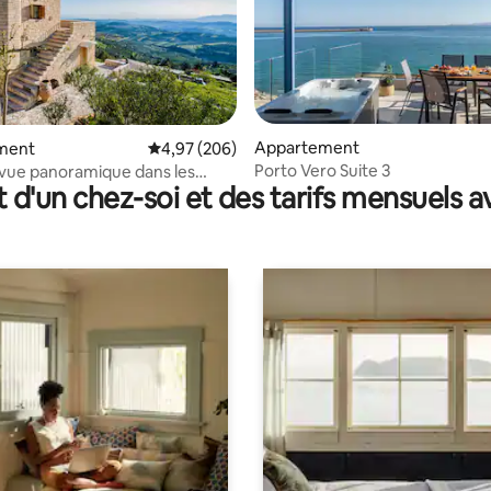
 sur la base de 12 commentaires : 5 sur 5
Appartement
ment
Évaluation moyenne sur la base de 206 commen
4,97 (206)
Porto Vero Suite 3
c vue panoramique dans les
t d'un chez-soi et des tarifs mensuels 