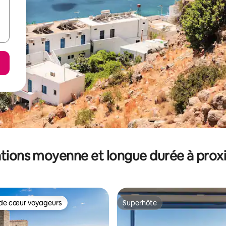
tions moyenne et longue durée à prox
de cœur voyageurs
Superhôte
 cœur voyageurs les plus appréciés
Superhôte