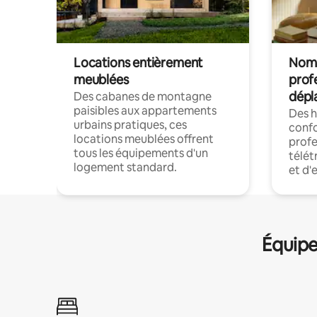
Locations entièrement
Noma
meublées
prof
dépl
Des cabanes de montagne
paisibles aux appartements
Des 
urbains pratiques, ces
confo
locations meublées offrent
profe
tous les équipements d'un
télét
logement standard.
et d'
Équipe