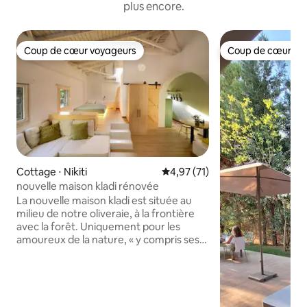
plus encore.
Coup de cœur voyageurs
Coup de cœur vo
Coup de cœur voyageurs
Coup de cœur vo
Cottage ⋅ Nikiti
Évaluation moyenne sur la base
4,97 (71)
nouvelle maison kladi rénovée
La nouvelle maison kladi est située au
milieu de notre oliveraie, à la frontière
avec la forêt. Uniquement pour les
amoureux de la nature, « y compris ses
invités et ses rumeurs ». Pour vous
rendre à notre maison, soyez prêt pour
un mini tout-terrain {vous pouvez venir
avec n'importe quelle voiture} environ
1 km entre les fleurs parfumées, les