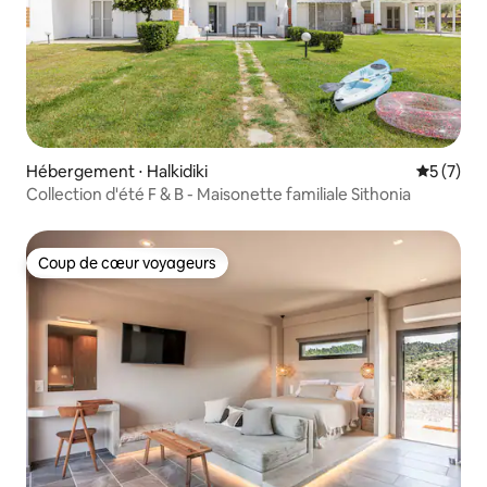
Hébergement ⋅ Halkidiki
Évaluatio
5 (7)
Collection d'été F & B - Maisonette familiale Sithonia
Coup de cœur voyageurs
Coup de cœur voyageurs