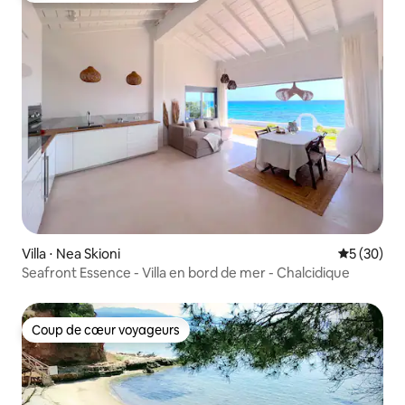
Villa ⋅ Nea Skioni
Évaluation
5 (30)
Seafront Essence - Villa en bord de mer - Chalcidique
Coup de cœur voyageurs
Coup de cœur voyageurs