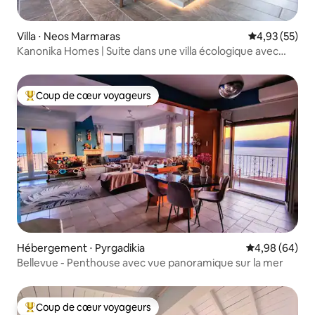
Villa ⋅ Neos Marmaras
Évaluation mo
4,93 (55)
Kanonika Homes | Suite dans une villa écologique avec
vue sur le coucher du soleil
Coup de cœur voyageurs
Coups de cœur voyageurs les plus appréciés
Hébergement ⋅ Pyrgadikia
Évaluation mo
4,98 (64)
Bellevue - Penthouse avec vue panoramique sur la mer
Coup de cœur voyageurs
Coups de cœur voyageurs les plus appréciés