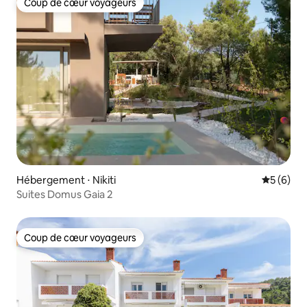
Coup de cœur voyageurs
Coup de cœur voyageurs
Hébergement ⋅ Nikiti
Évaluatio
5 (6)
Suites Domus Gaia 2
Coup de cœur voyageurs
Coup de cœur voyageurs