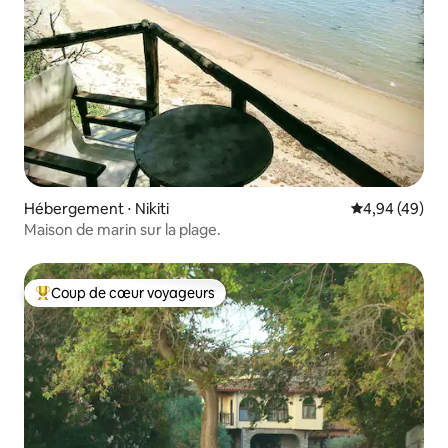
Hébergement ⋅ Nikiti
Évaluation mo
4,94 (49)
Maison de marin sur la plage.
Coup de cœur voyageurs
Coups de cœur voyageurs les plus appréciés