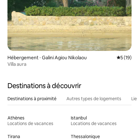
Hébergement ⋅ Galini Agiou Nikolaou
Évaluation
5 (19)
Villa aura
Destinations à découvrir
Destinations à proximité
Autres types de logements
Lie
Athènes
Istanbul
Locations de vacances
Locations de vacances
Tirana
Thessalonique