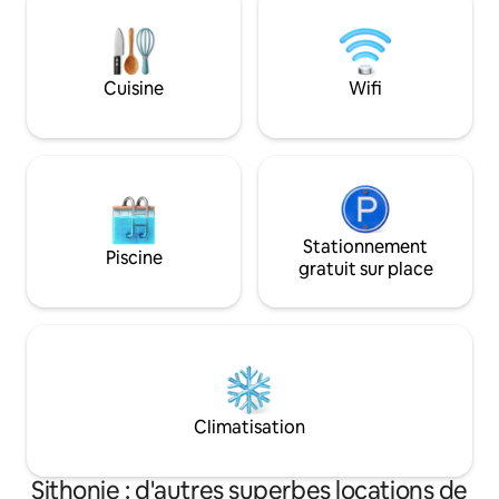
connectée 3 4k, des
couverts de marque
la meilleure quali
et goût. Cher vo
Cuisine
Wifi
paradis estival. Il 
Stationnement
Piscine
gratuit sur place
Climatisation
Sithonie : d'autres superbes locations de