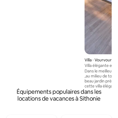
fleurs sauvages et les oliviers. La plage la
plus proche est accessible en voiture en
5 min. Nous nous ferons un plaisir de
vous offrir notre huile d'olive, nos olives
et nos fruits et légumes de saison. En
vous promenant, vous apprécierez la
végétation typique de notre région.
Villa ⋅ Vourvourou
Villa élégante en 
Dans le meilleur 
,au milieu de tout 
beau jardin près d
cette villa élégan
Équipements populaires dans les
rénovée. La plage 
depuis la villa. S
locations de vacances à Sithonie
et plages incroyabl
l'intérieur. Tout ce
meubles élégants,
marque de luxe, un