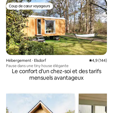
Coup de cœur voyageurs
Coup de cœur voyageurs
Hébergement ⋅ Elsdorf
Évaluation mo
4,9 (144)
Pause dans une tiny house élégante
Le confort d'un chez-soi et des tarifs
mensuels avantageux