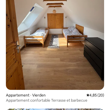
Appartement ⋅ Vierden
Évaluation mo
4,85 (20)
Appartement confortable Terrasse et barbecue