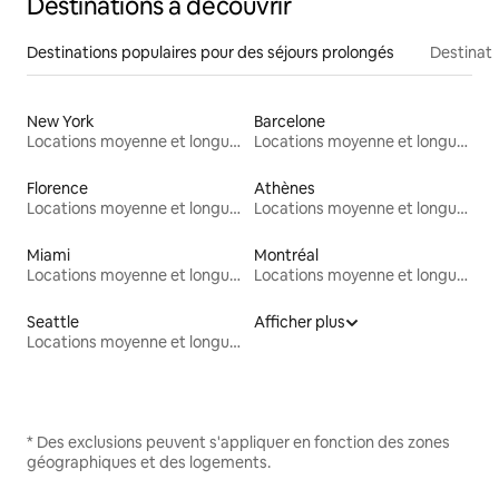
Destinations à découvrir
Destinations populaires pour des séjours prolongés
Destinati
New York
Barcelone
Locations moyenne et longue durée
Locations moyenne et longue durée
Florence
Athènes
Locations moyenne et longue durée
Locations moyenne et longue durée
Miami
Montréal
Locations moyenne et longue durée
Locations moyenne et longue durée
Seattle
Afficher plus
Locations moyenne et longue durée
* Des exclusions peuvent s'appliquer en fonction des zones
géographiques et des logements.