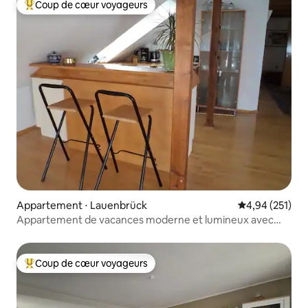
Coup de cœur voyageurs
Coups de cœur voyageurs les plus appréciés
Appartement ⋅ Lauenbrück
Évaluation moy
4,94 (251)
Appartement de vacances moderne et lumineux avec
belle vue
Coup de cœur voyageurs
Coups de cœur voyageurs les plus appréciés