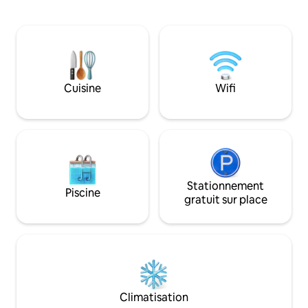
idéale pour explorer les Highlands
levers de soleil. Le
écossais, la North Coast 500, la plage, la
campagne sont un
baignade sauvage, le vélo, le golf, la
caractéristique du 
marche, le château d'Ardross, les visites
nombreuses espèce
touristiques, les cafés et les restaurants.
chardon d'or, les c
La terrasse offre une vue superbe sur le
d'huîtres, les balb
front de mer avec une table extérieure
rouge à proximité.
Cuisine
Wifi
et une chaise suspendue. Excellentes
À quelques pas de 
installations sur place. Logement ne
de Dornoch Sands
convenant pas aux moins de 9 ans.
Stationnement
Piscine
gratuit sur place
Climatisation