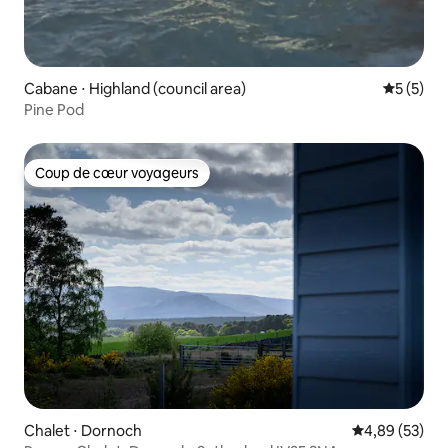
Cabane ⋅ Highland (council area)
Évaluatio
5 (5)
Pine Pod
Coup de cœur voyageurs
Coup de cœur voyageurs
Chalet ⋅ Dornoch
Évaluation mo
4,89 (53)