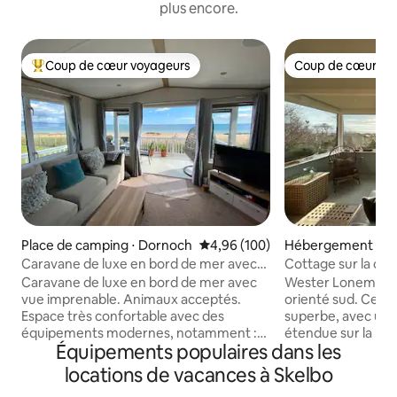
plus encore.
Coup de cœur voyageurs
Coup de cœur vo
Coups de cœur voyageurs les plus appréciés
Coup de cœur vo
Place de camping ⋅ Dornoch
Évaluation moyenne sur la base 
4,96 (100)
Hébergement ⋅ D
Caravane de luxe en bord de mer avec
Cottage sur la côt
vue imprenable
Caravane de luxe en bord de mer avec
Wester Lonemore 
vue imprenable. Animaux acceptés.
orienté sud. Ce gî
Espace très confortable avec des
superbe, avec une
équipements modernes, notamment :
étendue sur la mer 
Équipements populaires dans les
Wi-Fi Starlink, Netflix, 3 télévisions,
delà. De grandes 
PlayStation. Toilettes avec salle de bains
le paysage marin e
locations de vacances à Skelbo
privative de la chambre principale. Base
constante évolution