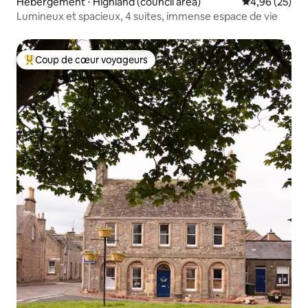
Hébergement ⋅ Highland (council area)
Évaluation mo
4,96 (25)
Lumineux et spacieux, 4 suites, immense espace de vie
Coup de cœur voyageurs
Coups de cœur voyageurs les plus appréciés