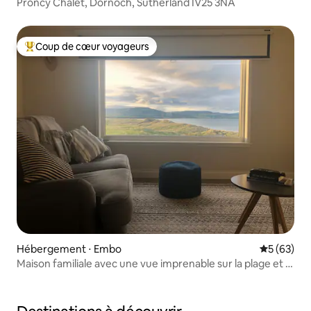
Proncy Chalet, Dornoch, Sutherland IV25 3NA
Coup de cœur voyageurs
Coups de cœur voyageurs les plus appréciés
Hébergement ⋅ Embo
Évaluation
5 (63)
Maison familiale avec une vue imprenable sur la plage et la
mer.