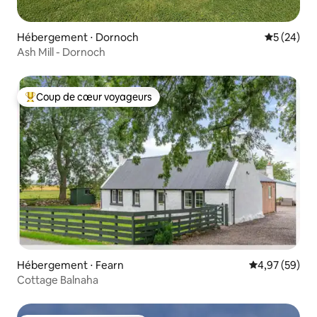
Hébergement ⋅ Dornoch
Évaluation
5 (24)
Ash Mill - Dornoch
Coup de cœur voyageurs
Coups de cœur voyageurs les plus appréciés
Hébergement ⋅ Fearn
Évaluation mo
4,97 (59)
Cottage Balnaha