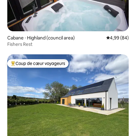
Cabane ⋅ Highland (council area)
Évaluation mo
4,99 (84)
Fishers Rest
Coup de cœur voyageurs
Coups de cœur voyageurs les plus appréciés